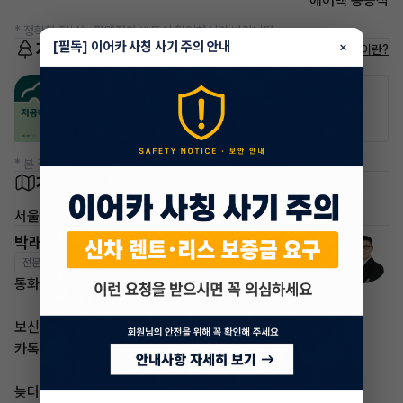
에어백 동승석
* 정확한 정보는 판매자와 반드시 확인하시기 바랍니다.
[필독] 이어카 사칭 사기 주의 안내
저공해차량 정보
×
저공해차량이란?
공항주차장
공영주차장
20% 할인
50% 할인
* 본 정보는 지자체마다 다를 수 있으니 실제 정보와 확인해 주세요.
차량 위치
서울
박래철 매니저
전문교육수료
자격인증완료
통화가 부재중 이더라도
보신 차량 차량번호
카톡 남겨주시면
늦더라도 답변 드리도록 하겠습니다