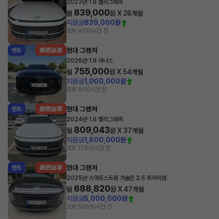
·
2023년
1.6 캘리그래피
839,000
월
원 X
28
개월
지원금
839,000원
조회 45
10시간 전
현대 그랜저
렌트
·
2026년
1.6 아너스
755,000
월
원 X
54
개월
지원금
1,000,000원
조회 51
10시간 전
현대 그랜저
렌트
·
2024년
1.6 캘리그래피
809,043
월
원 X
37
개월
지원금
1,600,000원
조회 170
10시간 전
현대 그랜저
렌트
·
2025년
스마트스트림 가솔린 2.5 프리미엄
688,820
월
원 X
47
개월
지원금
5,000,000원
조회 566
10시간 전