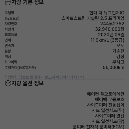
차량 기본 정보
현대 더 뉴그랜저IG
모델명
스마트스트림 가솔린 2.5 프리미엄
등급/트림
244루2752
차량번호
32,940,000원
차량가
2020년 08월
최초등록
11.9km/L (3등급)
연비
오토
변속기
가솔린
유종
검정
색상
무사고
사고이력
56,000km
주행거리(등록일기준)
* 정확한 정보는 판매자와 반드시 확인하시기 바랍니다.
차량 옵션 정보
에어컨 풀오토에어컨
에어백 무릎보호
사이드미러 전동접이
시트 열선시트(뒤)
사이드미러 열선
시트 열선시트(앞)
룸미러 전자식 룸미러(ECM)