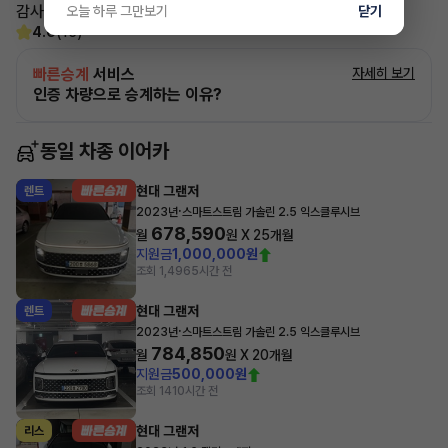
감사합니다
오늘 하루 그만보기
닫기
4.6
(15)
빠른승계
서비스
자세히 보기
인증 차량으로 승계하는 이유?
동일 차종 이어카
현대 그랜저
렌트
·
2023년
스마트스트림 가솔린 2.5 익스클루시브
678,590
월
원 X
25
개월
지원금
1,000,000원
조회 1,496
5시간 전
현대 그랜저
렌트
·
2023년
스마트스트림 가솔린 2.5 익스클루시브
784,850
월
원 X
20
개월
지원금
500,000원
조회 14
10시간 전
현대 그랜저
리스