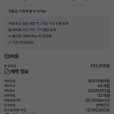
지원금, 이렇게 쓸 수 있어요
지금 보고 있는 차량 약
2개월 무료
이용 효과
월 대여료
461,150
-7%
절감 효과
☕️ 별다방 아메리카노 약 250잔
🍗 치킨 약 62마리
비용
492,400원
월 납입금
계약 정보
JB우리캐피탈
계약업체
60개월
계약기간
2029년03월
계약종료
32개월
잔여개월
20,000km/년
약정주행거리
선택인수
인수방법
12,100,000원
인수금(잔존가치)