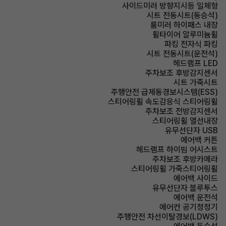
사이드미러 방향지시등 일체형
시트 전동시트(동승석)
룸미러 하이패스 내장
휠타이어 알루미늄휠
파킹 전자식 파킹
시트 전동시트(운전석)
헤드램프 LED
주차보조 후방감지센서
시트 가죽시트
주행안전 급제동경보시스템(ESS)
스티어링휠 속도감응식 스티어링휠
주차보조 전방감지센서
스티어링휠 열선내장
유무선단자 USB
에어백 커튼
헤드램프 하이빔 어시스트
주차보조 후방카메라
스티어링휠 가죽스티어링휠
에어백 사이드
유무선단자 블루투스
에어백 운전석
에어컨 공기청정기
주행안전 차선이탈경보(LDWS)