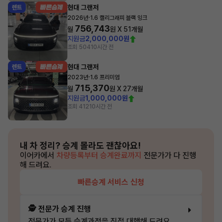
현대 그랜저
렌트
·
2026년
1.6 캘리그래피 블랙 잉크
756,743
월
원 X
51
개월
지원금
2,000,000원
조회 504
10시간 전
현대 그랜저
렌트
·
2023년
1.6 프리미엄
715,370
월
원 X
27
개월
지원금
1,000,000원
조회 412
10시간 전
내 차 정리?
승계 몰라도 괜찮아요!
이어카에서
차량등록부터 승계완료까지
전문가가 다 진행
해 드려요.
빠른승계 서비스 신청
🕵️ 전문가 승계 진행
전문가가 모든 승계과정을 직접 대행해 드려요.