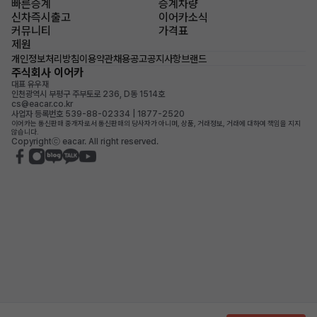
빠른승계
승계차량
신차즉시출고
이어카소식
커뮤니티
가격표
제원
개인정보처리방침
이용약관
채용공고
공지사항
브랜드
주식회사 이어카
대표 유우재
인천광역시 부평구 주부토로 236, D동 1514호
cs@eacar.co.kr
사업자 등록번호 539-88-02334 | 1877-2520
이어카는 통신판매 중개자로서 통신판매의 당사자가 아니며, 상품, 거래정보, 거래에 대하여 책임을 지지
않습니다.
Copyrightⓒ eacar. All right reserved.