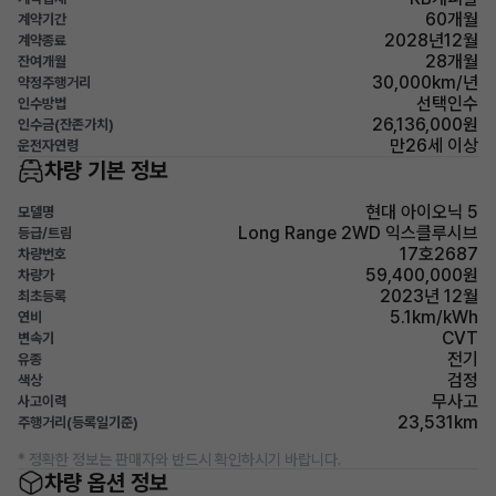
60개월
계약기간
2028년12월
계약종료
28개월
잔여개월
30,000km/년
약정주행거리
선택인수
인수방법
26,136,000원
인수금(잔존가치)
만26세 이상
운전자연령
차량 기본 정보
현대 아이오닉 5
모델명
Long Range 2WD 익스클루시브
등급/트림
17호2687
차량번호
59,400,000원
차량가
2023년 12월
최초등록
5.1km/kWh
연비
CVT
변속기
전기
유종
검정
색상
무사고
사고이력
23,531km
주행거리(등록일기준)
* 정확한 정보는 판매자와 반드시 확인하시기 바랍니다.
차량 옵션 정보