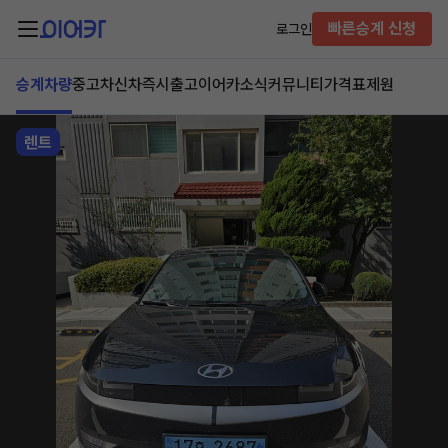
빠른승계 신청
로그인
승계차량
중고차
신차즉시출고
이어카소식
커뮤니티
가격표
제원
렌트