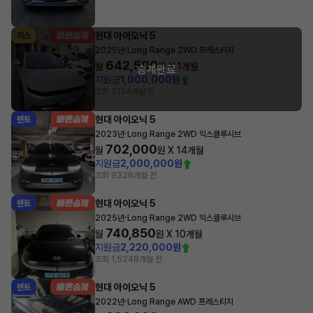
현대 아이오닉 5
리스
·
2025년
Long Range 2WD 프레스티지
642,500
월
원 X
1
개월
승계완료
지원금
1,000,000원
조회 513
4개월 전
현대 아이오닉 5
렌트
·
2023년
Long Range 2WD 익스클루시브
702,000
월
원 X
14
개월
지원금
2,000,000원
조회 932
6개월 전
현대 아이오닉 5
렌트
·
2025년
Long Range 2WD 익스클루시브
740,850
월
원 X
10
개월
지원금
2,220,000원
조회 1,524
8개월 전
현대 아이오닉 5
렌트
·
2022년
Long Range AWD 프레스티지