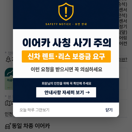
시트 통풍시트(동승석)
주차보조 후방감지센서
시트 통풍시트(운전석)
주차보조 전방감지센서
에어컨 공기청정기
시트 열선시트(앞)
스티어링휠 텔레스코픽 스티어링
에어컨 풀오토에어컨
* 정확한 정보는 판매자와 반드시 확인하시기 바랍니다.
저공해차량 정보
저공해차량이란?
공항주차장
공영주차장
50% 할인
50% 할인
* 본 정보는 지자체마다 다를 수 있으니 실제 정보와 확인해 주세요.
차량 위치
오늘 하루 그만보기
닫기
인천 연수구 동춘동
동일 차종 이어카