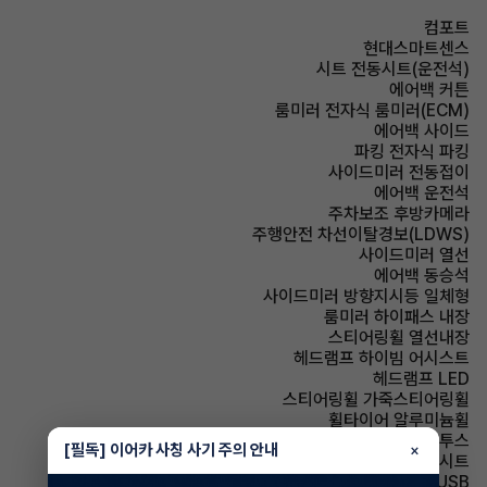
컴포트
현대스마트센스
시트 전동시트(운전석)
에어백 커튼
룸미러 전자식 룸미러(ECM)
에어백 사이드
파킹 전자식 파킹
사이드미러 전동접이
에어백 운전석
주차보조 후방카메라
주행안전 차선이탈경보(LDWS)
사이드미러 열선
에어백 동승석
사이드미러 방향지시등 일체형
룸미러 하이패스 내장
스티어링휠 열선내장
헤드램프 하이빔 어시스트
헤드램프 LED
스티어링휠 가죽스티어링휠
휠타이어 알루미늄휠
유무선단자 블루투스
[필독] 이어카 사칭 사기 주의 안내
×
시트 인조가죽시트
유무선단자 USB