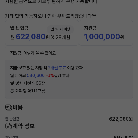
저렴한 금액으로 키로수 편하게 운행 가능합니다.
기타 협의 가능하오니 연락 부탁드리겠습니다^^
월 납입금
지원금
만 26세 이상
622,080
1,000,000
월
원 X 28개월
원
지원금, 이렇게 쓸 수 있어요
지금 보고 있는 차량 약
2개월 무료
이용 효과
월 대여료
586,366
-6%
절감 효과
📽 영화 티켓 약66장
🍜 마라탕 약111그릇
비용
622,080원
월 납입금
계약 정보
KB캐피탈
계약업체