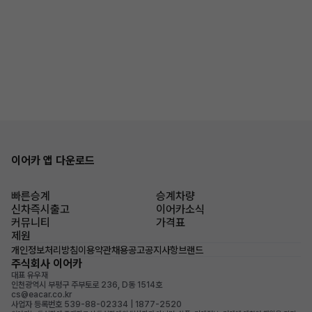
이어카 앱 다운로드
빠른승계
승계차량
신차즉시출고
이어카소식
커뮤니티
가격표
제원
개인정보처리방침
이용약관
채용공고
공지사항
브랜드
주식회사 이어카
대표 유우재
인천광역시 부평구 주부토로 236, D동 1514호
cs@eacar.co.kr
사업자 등록번호 539-88-02334 | 1877-2520