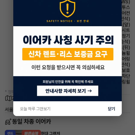
주행안전 차선이탈경보(LDWS)
유무선단자 블루투스
에어컨 풀오토에어컨
시트 통풍시트(운전석)
시트 열선시트(앞)
시트 가죽시트
에어컨 공기청정기
시트 통풍시트(동승석)
시트 열선시트(뒤)
휠타이어 알루미늄휠
스티어링휠 텔레스코픽 스티어링
시트 전동시트(운전석)
에어백 무릎보호
윈드실드(앞유리) 자외선 차단
스티어링휠 가죽스티어링휠
* 정확한 정보는 판매자와 반드시 확인하시기 바랍니다.
차량 위치
오늘 하루 그만보기
닫기
서울 서초구
동일 차종 이어카
현대 그랜저
렌트