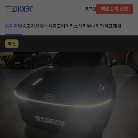
빠른승계 신청
로그인
승계차량
중고차
신차즉시출고
이어카소식
커뮤니티
가격표
제원
리스