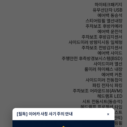
하이테크패키지
유무선단자 USB
에어백 동승석
스티어링휠 열선내장
주차보조 후방카메라
에어백 운전석
주차보조 후방감지센서
사이드미러 방향지시등 일체형
주차보조 전방감지센서
에어백 사이드
주행안전 후측방경보시스템(BSD)
사이드미러 열선
룸미러 하이패스 내장
에어백 커튼
사이드미러 전동접이
파킹 전자식 파킹
주차보조 어라운드뷰(AVM)
헤드램프 LED
시트 전동시트(동승석)
헤드램프 프로젝션 타입
헤드램프 하이빔 어시스트
[필독] 이어카 사칭 사기 주의 안내
×
시트 메모리시트(운전석)
스티어링휠 속도감응식 스티어링휠