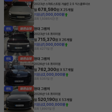
·
2023년
스마트스트림 가솔린 2.5 익스클루시브
678,590
월
원 X
25
개월
지원금
1,000,000원
조회 1,508
5시간 전
현대 그랜저
렌트
·
2023년
1.6 프리미엄
715,370
월
원 X
26
개월
지원금
1,000,000원
조회 427
1일 전
현대 그랜저
렌트
·
2026년
1.6 프리미엄
762,300
월
원 X
57
개월
지원금
2,000,000원
조회 535
1일 전
현대 그랜저
렌트
·
2026년
1.6 프리미엄
520,190
월
원 X
53
개월
지원금
2,000,000원
조회 1,890
1일 전