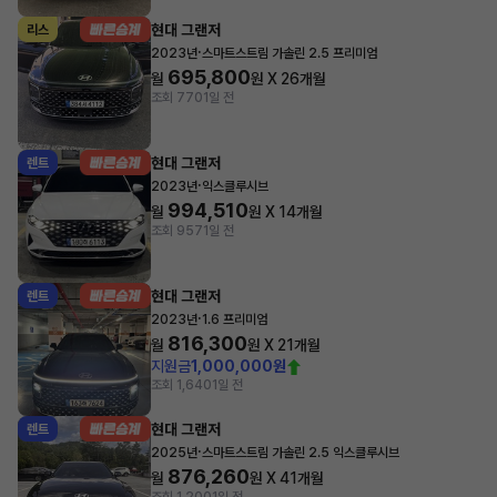
현대 그랜저
리스
·
2023년
스마트스트림 가솔린 2.5 프리미엄
695,800
월
원 X
26
개월
조회 770
1일 전
현대 그랜저
렌트
·
2023년
익스클루시브
994,510
월
원 X
14
개월
조회 957
1일 전
현대 그랜저
렌트
·
2023년
1.6 프리미엄
816,300
월
원 X
21
개월
지원금
1,000,000원
조회 1,640
1일 전
현대 그랜저
렌트
·
2025년
스마트스트림 가솔린 2.5 익스클루시브
876,260
월
원 X
41
개월