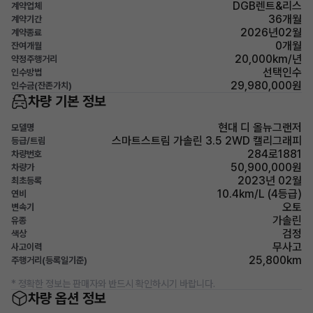
DGB렌트&리스
계약업체
36개월
계약기간
2026년02월
계약종료
0개월
잔여개월
20,000km/년
약정주행거리
선택인수
인수방법
29,980,000원
인수금(잔존가치)
차량 기본 정보
현대 디 올뉴그랜저
모델명
스마트스트림 가솔린 3.5 2WD 캘리그래피
등급/트림
284로1881
차량번호
50,900,000원
차량가
2023년 02월
최초등록
10.4km/L (4등급)
연비
오토
변속기
가솔린
유종
검정
색상
무사고
사고이력
25,800km
주행거리(등록일기준)
* 정확한 정보는 판매자와 반드시 확인하시기 바랍니다.
차량 옵션 정보