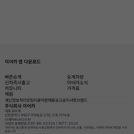
이어카 앱 다운로드
빠른승계
승계차량
신차즉시출고
이어카소식
커뮤니티
가격표
제원
개인정보처리방침
이용약관
채용공고
공지사항
브랜드
주식회사 이어카
대표 유우재
인천광역시 부평구 주부토로 236, D동 1514호
cs@eacar.co.kr
사업자 등록번호 539-88-02334 | 1877-2520
이어카는 통신판매 중개자로서 통신판매의 당사자가 아니며, 상품, 거래정보, 거래에 대하여 책임을 지지
않습니다.