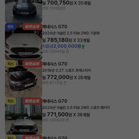
700,750
월
원 X
35
개월
조회 701
방금전
제네시스 G70
렌트
·
2024년
가솔린 2.5 터보 2WD 기본형
785,180
월
원 X
33
개월
지원금
2,000,000원
조회 1,004
2일 전
제네시스 G70
리스
·
2019년
3.3T 스포츠 프레스티지
772,000
월
원 X
28
개월
조회 877
2일 전
제네시스 G70
리스
·
2024년
가솔린 2.5 터보 2WD 스포츠 패키지
771,500
월
원 X
38
개월
조회 1,606
2주 전
제네시스 G70
리스