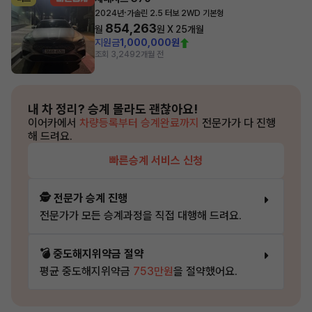
·
2024년
가솔린 2.5 터보 2WD 기본형
854,263
월
원 X
25
개월
지원금
1,000,000원
조회 3,249
2개월 전
내 차 정리?
승계 몰라도 괜찮아요!
이어카에서
차량등록부터 승계완료까지
전문가가 다 진행
해 드려요.
빠른승계 서비스 신청
🕵️ 전문가 승계 진행
전문가가 모든 승계과정을 직접 대행해 드려요.
💣 중도해지위약금 절약
평균 중도해지위약금
753만원
을 절약했어요.