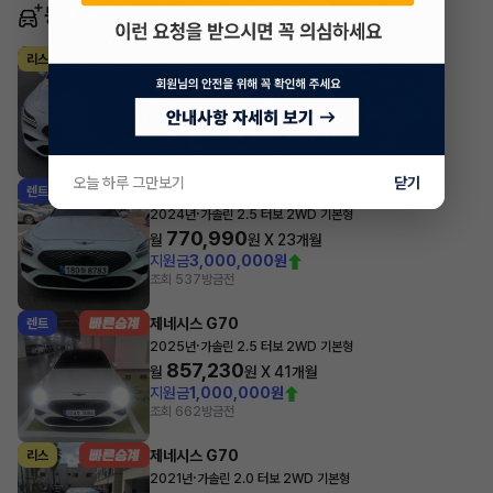
동일 차종 이어카
제네시스 G70
리스
·
2025년
가솔린 2.5 터보 2WD 기본형
604,800
월
원 X
41
개월
지원금
2,000,000원
조회 391
방금전
오늘 하루 그만보기
닫기
제네시스 G70
렌트
·
2024년
가솔린 2.5 터보 2WD 기본형
770,990
월
원 X
23
개월
지원금
3,000,000원
조회 537
방금전
제네시스 G70
렌트
·
2025년
가솔린 2.5 터보 2WD 기본형
857,230
월
원 X
41
개월
지원금
1,000,000원
조회 662
방금전
제네시스 G70
리스
·
2021년
가솔린 2.0 터보 2WD 기본형