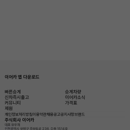
이어카 앱 다운로드
빠른승계
승계차량
신차즉시출고
이어카소식
커뮤니티
가격표
제원
개인정보처리방침
이용약관
채용공고
공지사항
브랜드
주식회사 이어카
대표 유우재
인천광역시 부평구 주부토로 236, D동 1514호