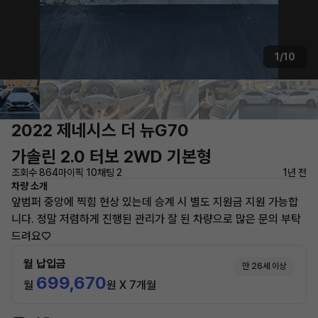
1/10
2022 제네시스 더 뉴G70
가솔린 2.0 터보 2WD 기본형
조회수 864
마이픽 10
채팅 2
1년 전
차량 소개
앞범퍼 중앙에 찍힘 현상 있는데 승계 시 별도 지원금 지원 가능합
니다. 정말 저렴하게 진행된 관리가 잘 된 차량으로 많은 문의 부탁
드려요♡
월 납입금
만 26세 이상
699,670
월
원 X 7개월