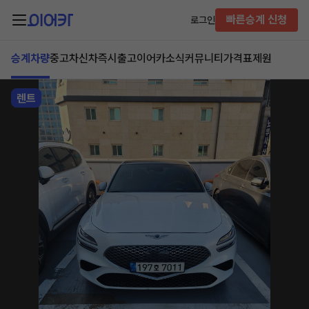
빠른승계 신청
로그인
승계차량
중고차
신차즉시출고
이어카소식
커뮤니티
가격표
제원
렌트