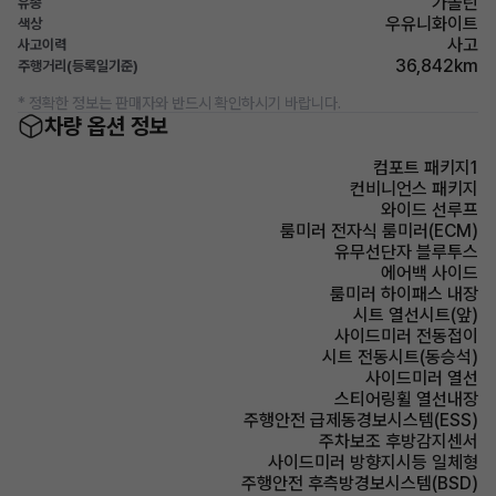
가솔린
유종
우유니화이트
색상
사고
사고이력
36,842km
주행거리(등록일기준)
* 정확한 정보는 판매자와 반드시 확인하시기 바랍니다.
차량 옵션 정보
컴포트 패키지1
컨비니언스 패키지
와이드 선루프
룸미러 전자식 룸미러(ECM)
유무선단자 블루투스
에어백 사이드
룸미러 하이패스 내장
시트 열선시트(앞)
사이드미러 전동접이
시트 전동시트(동승석)
사이드미러 열선
스티어링휠 열선내장
주행안전 급제동경보시스템(ESS)
주차보조 후방감지센서
사이드미러 방향지시등 일체형
주행안전 후측방경보시스템(BSD)