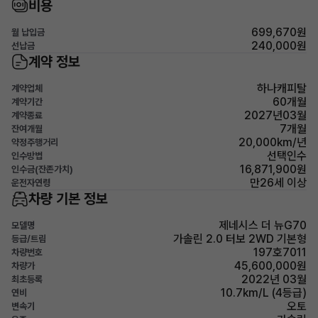
비용
699,670원
월 납입금
240,000원
선납금
계약 정보
하나캐피탈
계약업체
60개월
계약기간
2027년03월
계약종료
7개월
잔여개월
20,000km/년
약정주행거리
선택인수
인수방법
16,871,900원
인수금(잔존가치)
만26세 이상
운전자연령
차량 기본 정보
제네시스 더 뉴G70
모델명
가솔린 2.0 터보 2WD 기본형
등급/트림
197호7011
차량번호
45,600,000원
차량가
2022년 03월
최초등록
10.7km/L (4등급)
연비
오토
변속기