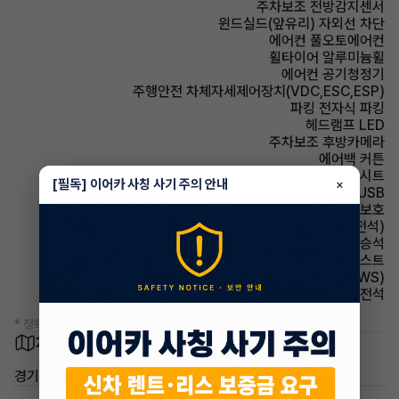
주차보조 전방감지센서
윈드실드(앞유리) 자외선 차단
에어컨 풀오토에어컨
휠타이어 알루미늄휠
에어컨 공기청정기
주행안전 차체자세제어장치(VDC,ESC,ESP)
파킹 전자식 파킹
헤드램프 LED
주차보조 후방카메라
에어백 커튼
시트 인조가죽시트
[필독] 이어카 사칭 사기 주의 안내
×
유무선단자 USB
에어백 무릎보호
시트 전동시트(운전석)
에어백 동승석
헤드램프 하이빔 어시스트
주행안전 차선이탈경보(LDWS)
에어백 운전석
* 정확한 정보는 판매자와 반드시 확인하시기 바랍니다.
차량 위치
경기 부천시