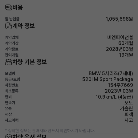
비용
1,055,698원
월 납입금
계약 정보
비엠파이낸셜
계약업체
60개월
계약기간
2028년03월
계약종료
19개월
잔여개월
차량 기본 정보
BMW 5시리즈(7세대)
모델명
520i M Sport Package
등급/트림
154주7669
차량번호
2023년 03월
최초등록
10.9km/L (4등급)
연비
오토
변속기
가솔린
유종
회색
색상
사고
사고이력
* 정확한 정보는 판매자와 반드시 확인하시기 바랍니다.
차량 옵션 정보