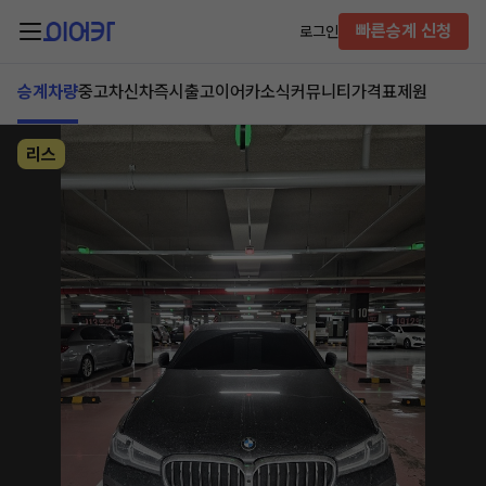
빠른승계 신청
로그인
승계차량
중고차
신차즉시출고
이어카소식
커뮤니티
가격표
제원
리스