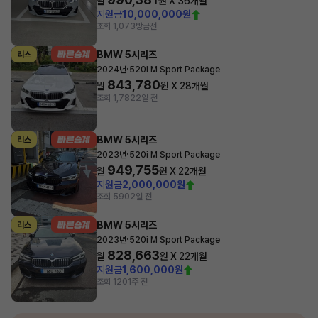
월
원 X
36
개월
지원금
10,000,000원
조회 1,073
방금전
BMW 5시리즈
리스
·
2024년
520i M Sport Package
843,780
월
원 X
28
개월
조회 1,782
2일 전
BMW 5시리즈
리스
·
2023년
520i M Sport Package
949,755
월
원 X
22
개월
지원금
2,000,000원
조회 590
2일 전
BMW 5시리즈
리스
·
2023년
520i M Sport Package
828,663
월
원 X
22
개월
지원금
1,600,000원
조회 120
1주 전