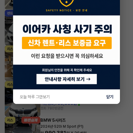
BMW 5시리즈
렌트
·
2024년
520i M Sport
1,147,300
월
원 X
38
개월
지원금
2,500,000원
조회 483
방금전
BMW 5시리즈
리스
·
2025년
520i M Sport
1,107,876
월
원 X
43
개월
지원금
3,000,000원
조회 345
방금전
BMW 5시리즈
리스
·
2022년
530i xDrive M Sport Package
773,100
오늘 하루 그만보기
닫기
월
원 X
13
개월
지원금
3,750,000원
조회 780
방금전
BMW 5시리즈
리스
·
2024년
520i M Sport (P1)
990,381