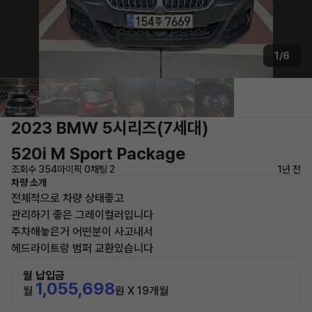
1/6
2023 BMW 5시리즈(7세대)
520i M Sport Package
조회수 354
마이픽 0
채팅 2
1년 전
차량 소개
전체적으로 차량 상태좋고
관리하기 좋은 그레이컬러입니다
주차해놓은거 어떤분이 사고내서
헤드라이트랑 범퍼 교환있습니다
월 납입금
1,055,698
월
원 X 19개월