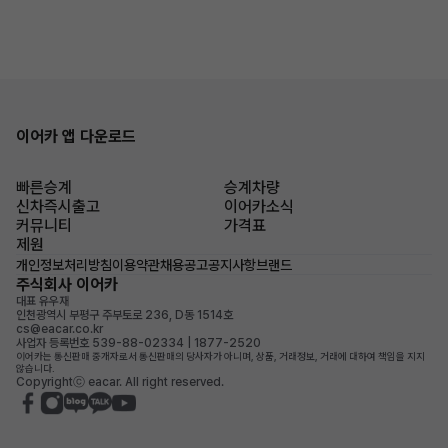
이어카 앱 다운로드
빠른승계
승계차량
신차즉시출고
이어카소식
커뮤니티
가격표
제원
개인정보처리방침
이용약관
채용공고
공지사항
브랜드
주식회사 이어카
대표 유우재
인천광역시 부평구 주부토로 236, D동 1514호
cs@eacar.co.kr
사업자 등록번호 539-88-02334 | 1877-2520
이어카는 통신판매 중개자로서 통신판매의 당사자가 아니며, 상품, 거래정보, 거래에 대하여 책임을 지지
않습니다.
Copyrightⓒ eacar. All right reserved.