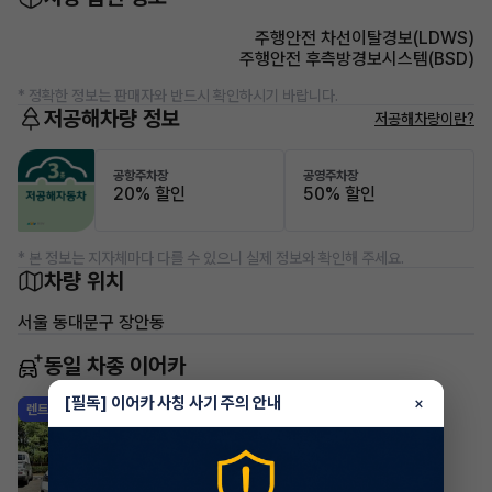
주행안전 차선이탈경보(LDWS)
주행안전 후측방경보시스템(BSD)
* 정확한 정보는 판매자와 반드시 확인하시기 바랍니다.
저공해차량 정보
저공해차량이란?
공항주차장
공영주차장
20% 할인
50% 할인
* 본 정보는 지자체마다 다를 수 있으니 실제 정보와 확인해 주세요.
차량 위치
서울 동대문구 장안동
동일 차종 이어카
[필독] 이어카 사칭 사기 주의 안내
×
BMW 5시리즈
렌트
·
2025년
530i xDrive M Sport
1,289,280
월
원 X
38
개월
조회 199
방금전