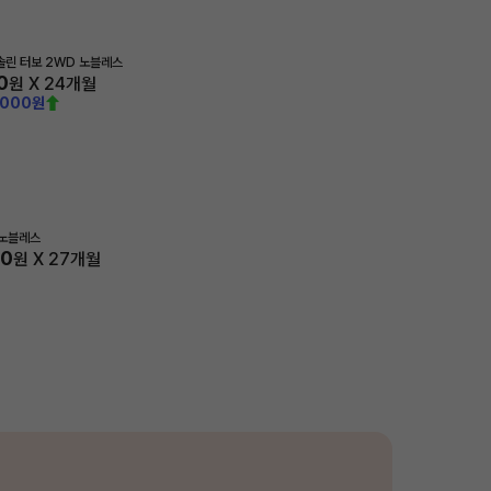
가솔린 터보 2WD 노블레스
0
원 X
24
개월
,000원
 노블레스
70
원 X
27
개월