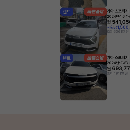
기아 스포티지
렌트
·
2024년
1.6 
541,05
월
지원금
1,500
조회 606
1일 전
기아 스포티지
렌트
·
2024년
2WD
693,7
월
조회 491
1일 전