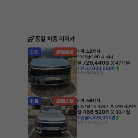
동일 차종 이어카
기아 스포티지
렌트
·
2025년
2WD 시그니처
726,440
월
원 X
47
개월
지원금
3,000,000원
조회 656
1시간 전
기아 스포티지
렌트
·
2024년
1.6 가솔린 터보 2WD 시그니처
486,520
월
원 X
39
개월
지원금
3,426,000원
조회 4,673
2시간 전