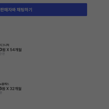
판매자와 채팅하기
 시그니처
0
원 X
54
개월
간 전
 노블레스
6
원 X
32
개월
전