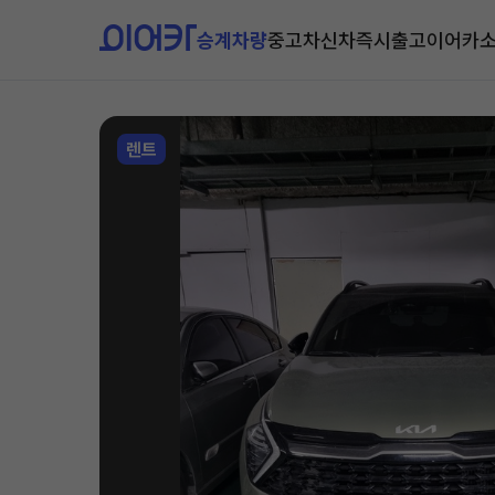
승계차량
중고차
신차즉시출고
이어카
렌트