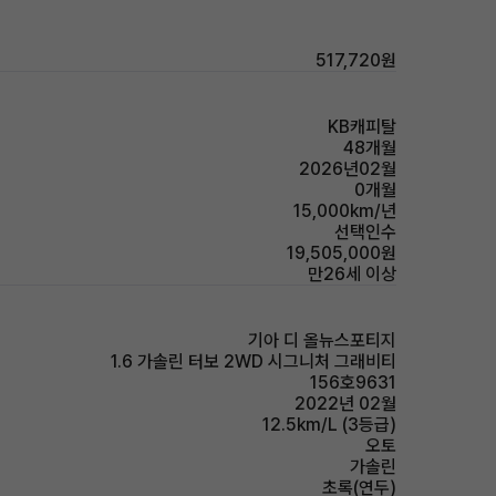
517,720원
KB캐피탈
48개월
2026년02월
0개월
15,000km/년
선택인수
19,505,000원
만26세 이상
기아 디 올뉴스포티지
1.6 가솔린 터보 2WD 시그니처 그래비티
156호9631
2022년 02월
12.5km/L (3등급)
오토
가솔린
초록(연두)