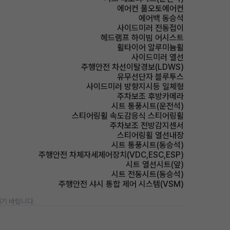
에어컨 풀오토에어컨
에어백 동승석
사이드미러 전동접이
헤드램프 하이빔 어시스트
휠타이어 알루미늄휠
사이드미러 열선
주행안전 차선이탈경보(LDWS)
유무선단자 블루투스
사이드미러 방향지시등 일체형
주차보조 후방카메라
시트 통풍시트(운전석)
스티어링휠 속도감응식 스티어링휠
주차보조 전방감지센서
스티어링휠 열선내장
시트 통풍시트(동승석)
주행안전 차체자세제어장치(VDC,ESC,ESP)
시트 열선시트(앞)
시트 전동시트(동승석)
주행안전 샤시 통합 제어 시스템(VSM)
기 바랍니다.