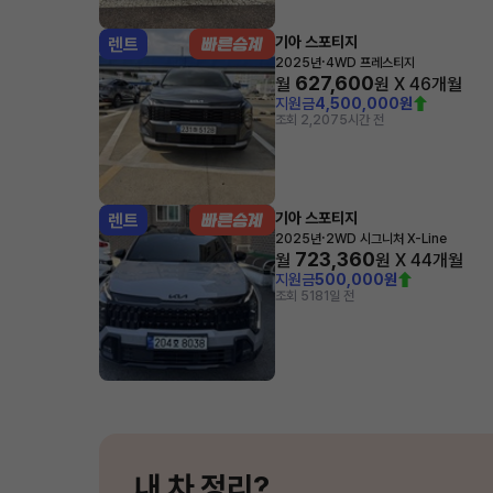
기아 스포티지
렌트
·
2025년
4WD 프레스티지
627,600
월
원 X
46
개월
지원금
4,500,000원
조회 2,207
5시간 전
기아 스포티지
렌트
·
2025년
2WD 시그니처 X-Line
723,360
월
원 X
44
개월
지원금
500,000원
조회 518
1일 전
내 차 정리?