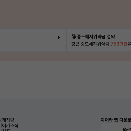
💣 중도해지위약금 절약
평균 중도해지위약금
753만원
을
승계차량
이어카 앱 다운
이어카소식