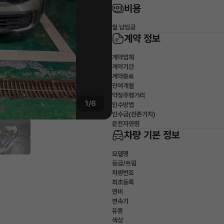
비용
월 납입금
계약 정보
계약업체
계약기간
계약종료
잔여개월
약정주행거리
1/6
인수방법
인수금(잔존가치)
운전자연령
차량 기본 정보
모델명
등급/트림
차량번호
최초등록
연비
변속기
유종
색상