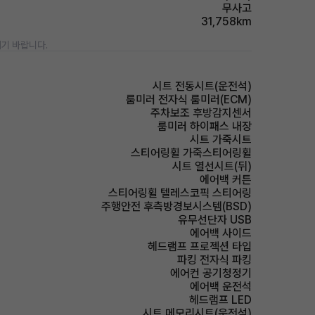
무사고
31,758km
기 바랍니다.
시트 전동시트(운전석)
룸미러 전자식 룸미러(ECM)
주차보조 후방감지센서
룸미러 하이패스 내장
시트 가죽시트
스티어링휠 가죽스티어링휠
시트 열선시트(뒤)
에어백 커튼
스티어링휠 텔레스코픽 스티어링
주행안전 후측방경보시스템(BSD)
유무선단자 USB
에어백 사이드
헤드램프 프로젝션 타입
파킹 전자식 파킹
에어컨 공기청정기
에어백 운전석
헤드램프 LED
시트 메모리시트(운전석)