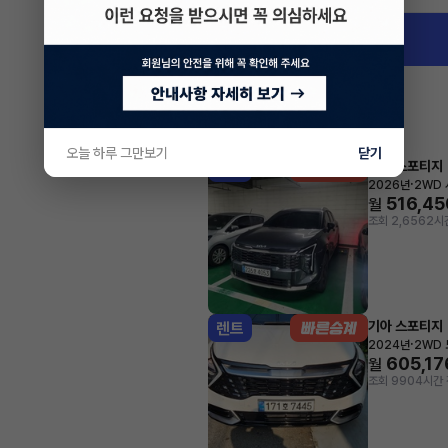
인천 남동구 구월동
오늘 하루 그만보기
닫기
기아 스포티지
렌트
·
2026년
2WD
516,45
월
조회 2,656
2시
기아 스포티지
렌트
·
2024년
2WD
605,17
월
조회 990
4시간 