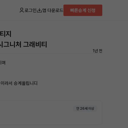
로그인
앱 다운로드
빠른승계 신청
포티지
D 시그니처 그래비티
1년 전
이며
정이라서 승계올립니디
만 26세 이상