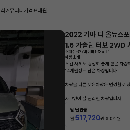
소식
커뮤니티
가격표
제원
2022 기아 디 올뉴스
1.6 가솔린 터보 2W
조회수 627
마이픽 9
채팅 11
차량 소개
조건 자체도 굉장히 좋게 받은 차량
14개월정도 남은 차량입니다
차량을 다른 낮은차량은 변경할 예
사고없이 잘 관리한 차량입니자
월 납입금
517,720
월
원 X 0개월