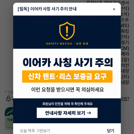
주차보조 전방감지센서
시트 메모리시트(운전석)
[필독] 이어카 사칭 사기 주의 안내
×
시트 통풍시트(동승석)
헤드램프 하이빔 어시스트
주행안전 차선이탈경보(LDWS)
파킹 전자식 파킹
시트 통풍시트(운전석)
에어컨 공기청정기
룸미러 전자식 룸미러(ECM)
주차보조 후방카메라
시트 열선시트(앞)
에어컨 풀오토에어컨
룸미러 하이패스 내장
시트 열선시트(뒤)
스티어링휠 열선내장
* 정확한 정보는 판매자와 반드시 확인하시기 바랍니다.
저공해차량 정보
저공해차량이란?
공항주차장
공영주차장
20% 할인
50% 할인
오늘 하루 그만보기
닫기