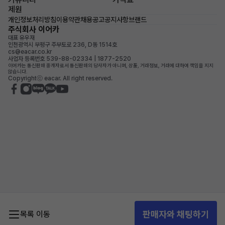
제원
개인정보처리방침
이용약관
채용공고
공지사항
브랜드
주식회사 이어카
대표 유우재
인천광역시 부평구 주부토로 236, D동 1514호
cs@eacar.co.kr
사업자 등록번호 539-88-02334 | 1877-2520
이어카는 통신판매 중개자로서 통신판매의 당사자가 아니며, 상품, 거래정보, 거래에 대하여 책임을 지지
않습니다.
Copyrightⓒ eacar. All right reserved.
판매자와 채팅하기
목록 이동