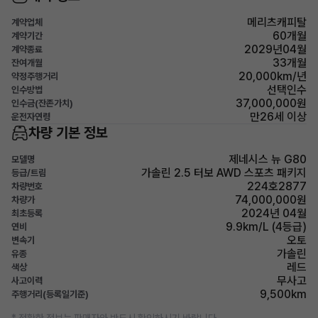
메리츠캐피탈
계약업체
60개월
계약기간
2029년04월
계약종료
33개월
잔여개월
20,000km/년
약정주행거리
선택인수
인수방법
37,000,000원
인수금(잔존가치)
만26세 이상
운전자연령
차량 기본 정보
제네시스 뉴 G80
모델명
가솔린 2.5 터보 AWD 스포츠 패키지
등급/트림
224호2877
차량번호
74,000,000원
차량가
2024년 04월
최초등록
9.9km/L (4등급)
연비
오토
변속기
가솔린
유종
레드
색상
무사고
사고이력
9,500km
주행거리(등록일기준)