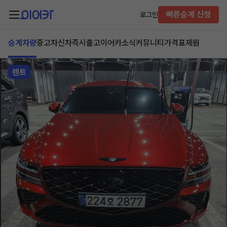
빠른승계 신청
로그인
승계차량
중고차
신차즉시출고
이어카소식
커뮤니티
가격표
제원
렌트