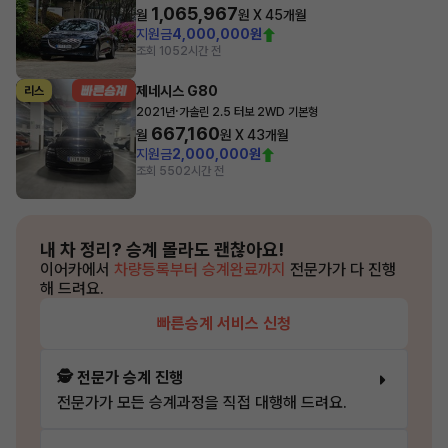
1,065,967
월
원 X
45
개월
지원금
4,000,000원
조회 105
2시간 전
제네시스 G80
리스
·
2021년
가솔린 2.5 터보 2WD 기본형
667,160
월
원 X
43
개월
지원금
2,000,000원
조회 550
2시간 전
내 차 정리?
승계 몰라도 괜찮아요!
이어카에서
차량등록부터 승계완료까지
전문가가 다 진행
해 드려요.
빠른승계 서비스 신청
🕵️ 전문가 승계 진행
전문가가 모든 승계과정을 직접 대행해 드려요.