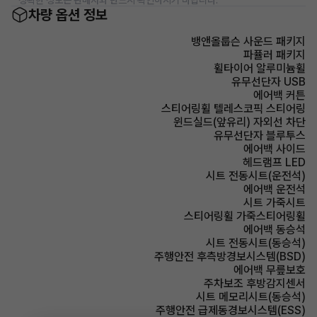
* 정확한 정보는 판매자와 반드시 확인하시기 바랍니다.
차량 옵션 정보
뱅앤올룹슨 사운드 패키지
파퓰러 패키지
휠타이어 알루미늄휠
유무선단자 USB
에어백 커튼
스티어링휠 텔레스코픽 스티어링
윈드실드(앞유리) 자외선 차단
유무선단자 블루투스
에어백 사이드
헤드램프 LED
시트 전동시트(운전석)
에어백 운전석
시트 가죽시트
스티어링휠 가죽스티어링휠
에어백 동승석
시트 전동시트(동승석)
주행안전 후측방경보시스템(BSD)
에어백 무릎보호
주차보조 후방감지센서
시트 메모리시트(동승석)
주행안전 급제동경보시스템(ESS)