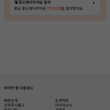
💣 중도해지위약금 절약
평균 중도해지위약금
753만원
을 절약했어요.
이어카 앱 다운로드
빠른승계
승계차량
신차즉시출고
이어카소식
커뮤니티
가격표