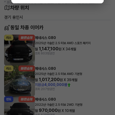
* 본 정보는 지자체마다 다를 수 있으니 실제 정보와 확인해 주세요.
차량 위치
경기 용인시
동일 차종 이어카
제네시스 G80
리스
·
2025년
가솔린 2.5 터보 AWD 스포츠 패키지
1,147,100
월
원 X
34
개월
조회 603
방금전
제네시스 G80
리스
·
2025년
가솔린 2.5 터보 AWD 기본형
1,017,200
월
원 X
39
개월
지원금
4,000,000원
조회 207
방금전
제네시스 G80
렌트
·
2022년
가솔린 2.5 터보 2WD 기본형
970,000
월
원 X
10
개월