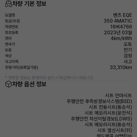
차량 기본 정보
벤츠 EQE
모델명
350 4MATIC
등급/트림
16버4766
차량번호
2023년 03월
최초등록
4km/kWh
연비
오토
변속기
전기
유종
검정
색상
사고
사고이력
33,310km
주행거리(등록일기준)
* 정확한 정보는 판매자와 반드시 확인하시기 바랍니다.
차량 옵션 정보
시트 안마시트
주행안전 후측방경보시스템(BSD)
시트 전동시트(동승석)
시트 메모리시트(운전석)
주행안전 차선이탈경보(LDWS)
시트 메모리시트(동승석)
시트 열선시트(뒤)
헤드램프 어탭티브