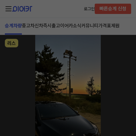
빠른승계 신청
로그인
승계차량
중고차
신차즉시출고
이어카소식
커뮤니티
가격표
제원
리스