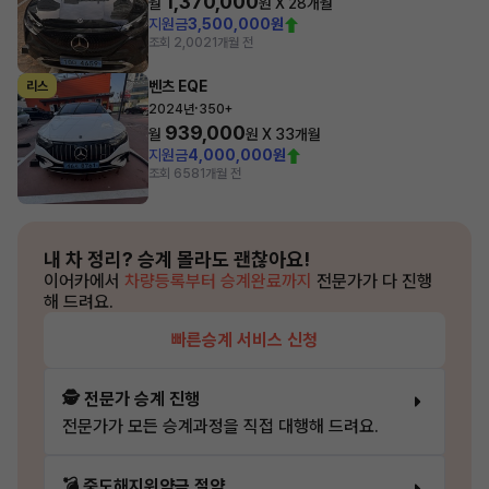
1,370,000
월
원 X
28
개월
지원금
3,500,000원
조회 2,002
1개월 전
벤츠 EQE
리스
·
2024년
350+
939,000
월
원 X
33
개월
지원금
4,000,000원
조회 658
1개월 전
내 차 정리?
승계 몰라도 괜찮아요!
이어카에서
차량등록부터 승계완료까지
전문가가 다 진행
해 드려요.
빠른승계 서비스 신청
🕵️ 전문가 승계 진행
전문가가 모든 승계과정을 직접 대행해 드려요.
💣 중도해지위약금 절약