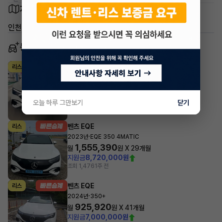
차량 위치
인천 미추홀구 주안동
동일 차종 이어카
벤츠 EQE
리스
·
2024년
350+
1,048,800
월
원 X
34
개월
지원금
6,000,000원
오늘 하루 그만보기
닫기
조회 4,562
4시간 전
벤츠 EQE
리스
·
2023년
EQE 350 4MATIC
1,555,390
월
원 X
29
개월
지원금
8,720,000원
조회 1,476
1주 전
벤츠 EQE
리스
·
2024년
350+
925,920
월
원 X
41
개월
지원금
7,000,000원