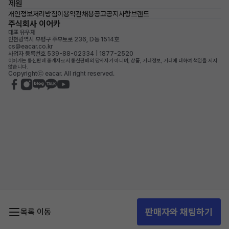
제원
개인정보처리방침
이용약관
채용공고
공지사항
브랜드
주식회사 이어카
대표 유우재
인천광역시 부평구 주부토로 236, D동 1514호
cs@eacar.co.kr
사업자 등록번호 539-88-02334 | 1877-2520
이어카는 통신판매 중개자로서 통신판매의 당사자가 아니며, 상품, 거래정보, 거래에 대하여 책임을 지지
않습니다.
Copyrightⓒ eacar. All right reserved.
판매자와 채팅하기
목록 이동