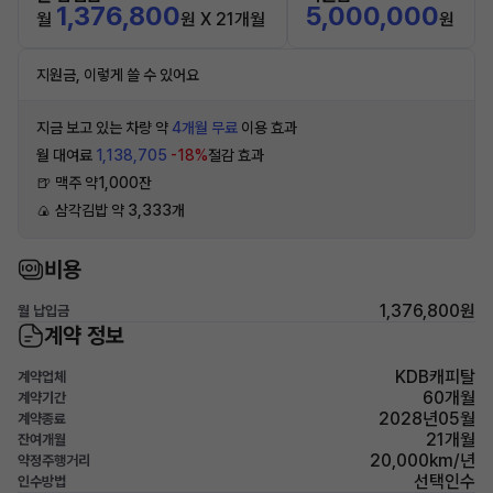
1,376,800
5,000,000
월
원 X 21개월
원
지원금, 이렇게 쓸 수 있어요
지금 보고 있는 차량 약
4개월 무료
이용 효과
월 대여료
1,138,705
-18%
절감 효과
🍺 맥주 약1,000잔
🍙 삼각김밥 약 3,333개
비용
1,376,800원
월 납입금
계약 정보
KDB캐피탈
계약업체
60개월
계약기간
2028년05월
계약종료
21개월
잔여개월
20,000km/년
약정주행거리
선택인수
인수방법