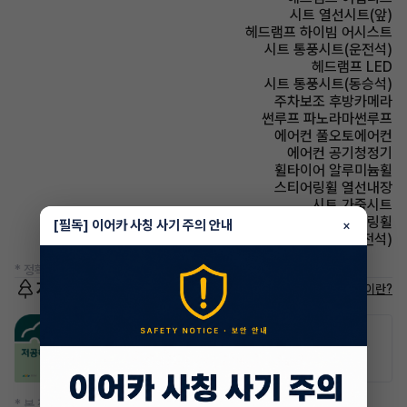
시트 열선시트(앞)
헤드램프 하이빔 어시스트
시트 통풍시트(운전석)
헤드램프 LED
시트 통풍시트(동승석)
주차보조 후방카메라
썬루프 파노라마썬루프
에어컨 풀오토에어컨
에어컨 공기청정기
휠타이어 알루미늄휠
스티어링휠 열선내장
시트 가죽시트
스티어링휠 가죽스티어링휠
[필독] 이어카 사칭 사기 주의 안내
×
시트 전동시트(운전석)
* 정확한 정보는 판매자와 반드시 확인하시기 바랍니다.
저공해차량 정보
저공해차량이란?
공항주차장
공영주차장
50% 할인
50% 할인
* 본 정보는 지자체마다 다를 수 있으니 실제 정보와 확인해 주세요.