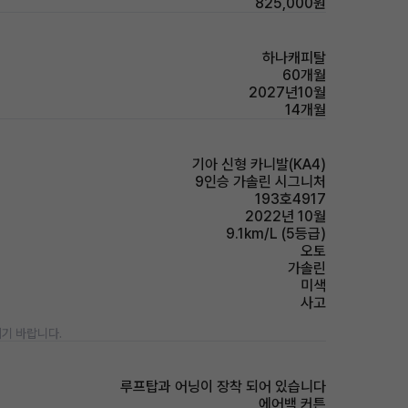
825,000원
하나캐피탈
60개월
2027년10월
14개월
기아 신형 카니발(KA4)
9인승 가솔린 시그니처
193호4917
2022년 10월
9.1km/L (5등급)
오토
가솔린
미색
사고
기 바랍니다.
루프탑과 어닝이 장착 되어 있습니다
에어백 커튼