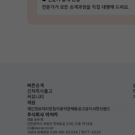
전문가가 모든 승계과정을 직접 대행해 드려요.
빠른승계
신차즉시출고
커뮤니티
제원
개인정보처리방침
이용약관
채용공고
공지사항
브랜드
주식회사 이어카
대표 유우재
인천광역시 부평구 주부토로 236, D동 1514호
cs@eacar.co.kr
사업자 등록번호 539-88-02334 | 1877-2520