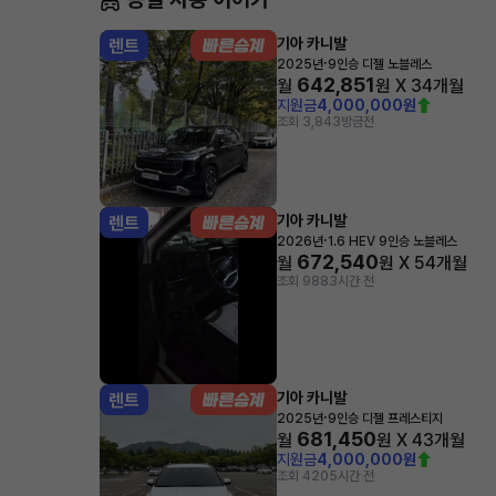
기아 카니발
렌트
·
2025년
9인승 디젤 노블레스
642,851
월
원 X
34
개월
지원금
4,000,000원
조회 3,843
방금전
기아 카니발
렌트
·
2026년
1.6 HEV 9인승 노블레스
672,540
월
원 X
54
개월
조회 988
3시간 전
기아 카니발
렌트
·
2025년
9인승 디젤 프레스티지
681,450
월
원 X
43
개월
지원금
4,000,000원
조회 420
5시간 전