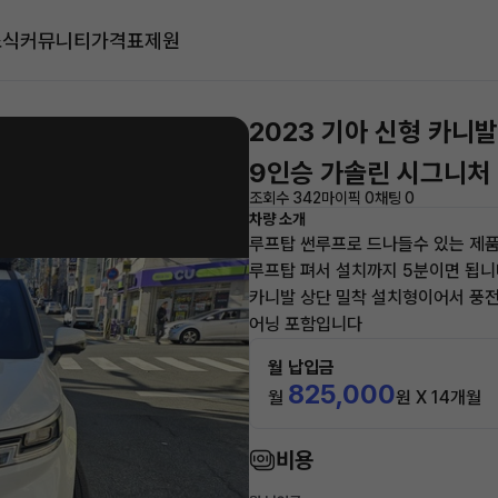
소식
커뮤니티
가격표
제원
2023 기아 신형 카니발
9인승 가솔린 시그니처
조회수 342
마이픽 0
채팅 0
차량 소개
루프탑 썬루프로 드나들수 있는 제
루프탑 펴서 설치까지 5분이면 됩
카니발 상단 밀착 설치형이어서 풍
어닝 포함입니다
월 납입금
825,000
월
원 X 14개월
비용