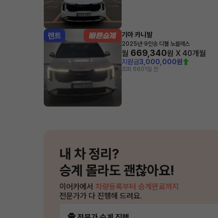
기아 카니발
렌트
·
2025년
9인승 디젤 노블레스
669,340
월
원 X
40
개월
지원금
3,000,000원
조회 660
1일 전
내 차 정리?
승계 몰라도 괜찮아요!
이어카에서
차량등록부터 승계완료까지
전문가가 다 진행해 드려요.
🕵️ 전문가 승계 진행