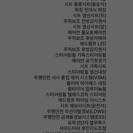
시트 통풍시트(동승석)
파킹 전자식 파킹
시트 열선시트(뒤)
주차보조 전방감지센서
시트 열선시트(앞)
에어컨 풀오토에어컨
주차보조 후방카메라
헤드램프 LED
주차보조 후방감지센서
스티어링휠 가죽스티어링휠
에어컨 공기청정기
시트 가죽시트
스티어링휠 열선내장
주행안전 샤시 통합 제어 시스템(VSM)
룸미러 하이패스 내장
휠타이어 알루미늄휠
스티어링휠 텔레스코픽 스티어링
헤드램프 하이빔 어시스트
시트 메모리시트(운전석)
주행안전 차선이탈경보(LDWS)
주행안전 급제동경보시스템(ESS)
유무선단자 블루투스
사이드미러 후진각도조절