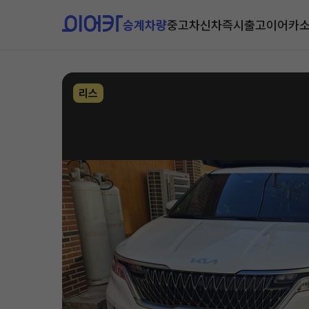
승계차량
중고차
신차즉시출고
이어카
리스