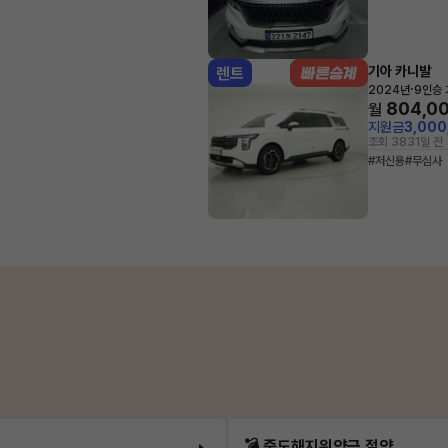
기아 카니발
렌트
·
2024년
9인승
804,0
월
지원금
3,00
조회 383
1일 전
#저신용
#무심사
💣 중도해지위약금 절약