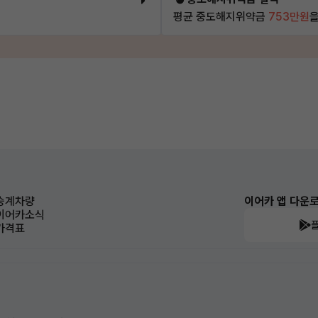
평균 중도해지위약금
753만원
을
승계차량
이어카 앱 다운
이어카소식
가격표