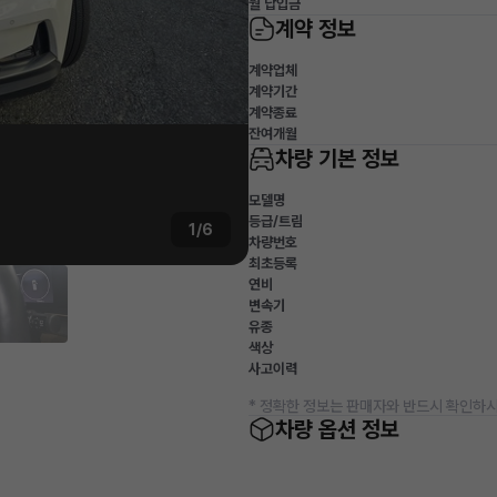
월 납입금
계약 정보
계약업체
계약기간
계약종료
잔여개월
차량 기본 정보
모델명
등급/트림
1/6
차량번호
최초등록
연비
변속기
유종
색상
사고이력
* 정확한 정보는 판매자와 반드시 확인하시
차량 옵션 정보