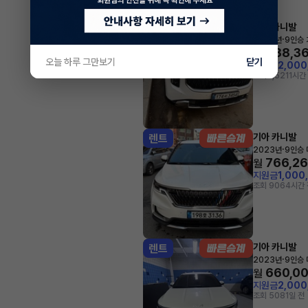
기아 카니발
리스
·
2025년
9인승
688,3
월
오늘 하루 그만보기
닫기
지원금
2,00
조회 1,521
1시간
기아 카니발
렌트
·
2023년
9인승
766,2
월
지원금
1,000
조회 906
4시간 
기아 카니발
렌트
·
2023년
9인승
660,0
월
지원금
2,00
조회 508
1일 전