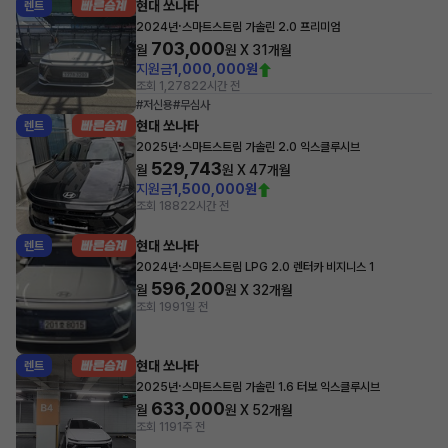
현대 쏘나타
렌트
·
2024년
스마트스트림 가솔린 2.0 프리미엄
703,000
월
원 X
31
개월
지원금
1,000,000원
조회 1,278
22시간 전
#저신용
#무심사
현대 쏘나타
렌트
·
2025년
스마트스트림 가솔린 2.0 익스클루시브
529,743
월
원 X
47
개월
지원금
1,500,000원
조회 188
22시간 전
현대 쏘나타
렌트
·
2024년
스마트스트림 LPG 2.0 렌터카 비지니스 1
596,200
월
원 X
32
개월
조회 199
1일 전
현대 쏘나타
렌트
·
2025년
스마트스트림 가솔린 1.6 터보 익스클루시브
633,000
월
원 X
52
개월
조회 119
1주 전