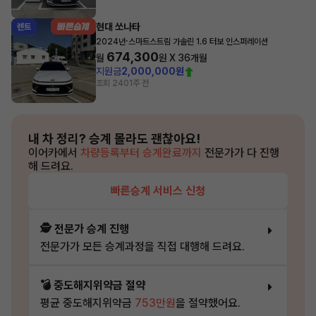
현대 쏘나타
렌트
·
2024년
스마트스트림 가솔린 1.6 터보 인스퍼레이션
674,300
월
원 X
36
개월
지원금
2,000,000원
조회 240
1주 전
내 차 정리?
승계 몰라도 괜찮아요!
이어카에서
차량등록부터 승계완료까지
전문가가 다 진행
해 드려요.
빠른승계 서비스 신청
🕵️ 전문가 승계 진행
전문가가 모든 승계과정을 직접 대행해 드려요.
💣 중도해지위약금 절약
평균 중도해지위약금
753만원
을 절약했어요.