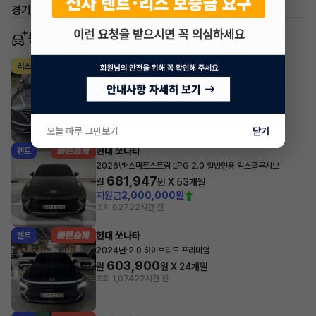
경기 안성시 신소현동
동일 차종 이어카
현대 쏘나타
리스
·
2021년
G2.0 프리미엄 패밀리
487,200
월
원 X
31
개월
지원금
2,000,000원
조회 545
22시간 전
오늘 하루 그만보기
닫기
현대 쏘나타
렌트
·
2026년
스마트스트림 LPG 2.0 일반인용 익스클루시브
681,947
월
원 X
53
개월
지원금
2,000,000원
조회 627
22시간 전
현대 쏘나타
렌트
·
2024년
2.0 하이브리드 프리미엄
603,900
월
원 X
24
개월
조회 1,074
22시간 전