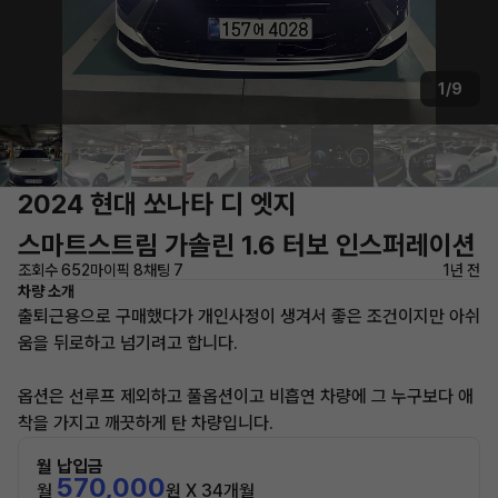
1/9
2024 현대 쏘나타 디 엣지
스마트스트림 가솔린 1.6 터보 인스퍼레이션
조회수 652
마이픽 8
채팅 7
1년 전
차량 소개
출퇴근용으로 구매했다가 개인사정이 생겨서 좋은 조건이지만 아쉬
움을 뒤로하고 넘기려고 합니다.
옵션은 선루프 제외하고 풀옵션이고 비흡연 차량에 그 누구보다 애
착을 가지고 깨끗하게 탄 차량입니다.
월 납입금
570,000
월
원 X 34개월