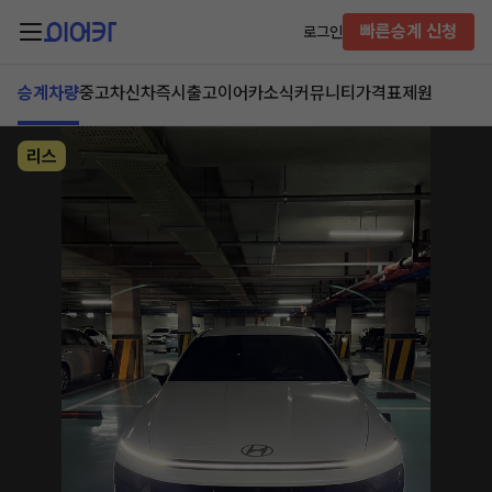
빠른승계 신청
로그인
승계차량
중고차
신차즉시출고
이어카소식
커뮤니티
가격표
제원
리스