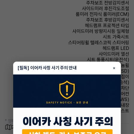
주차보조 전방감지센서
사이드미러 후진각도조절
룸미러 전자식 룸미러(ECM)
주차보조 후방감지센서
헤드램프 프로젝션 타입
사이드미러 방향지시등 일체형
시트 가죽시트
스티어링휠 텔레스코픽 스티어링
헤드램프 LED
사이드미러 열선
시트 통풍시트(운전석)
휠타이어 알루미늄휠
[필독] 이어카 사칭 사기 주의 안내
×
주행안전 후측방경보시스템(BSD)
사이드미러 전동접이
시트 통풍시트(동승석)
윈드실드(앞유리) 자외선 차단
에어컨 풀오토에어컨
주행안전 차선이탈경보(LDWS)
룸미러 하이패스 내장
헤드램프 하이빔 어시스트
* 정확한 정보는 판매자와 반드시 확인하시기 바랍니다.
차량 위치