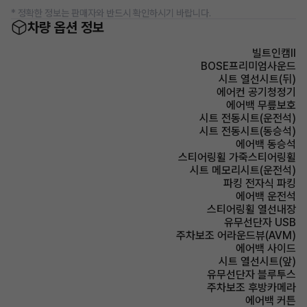
* 정확한 정보는 판매자와 반드시 확인하시기 바랍니다.
차량 옵션 정보
빌트인캠Ⅱ
BOSE프리미엄사운드
시트 열선시트(뒤)
에어컨 공기청정기
에어백 무릎보호
시트 전동시트(운전석)
시트 전동시트(동승석)
에어백 동승석
스티어링휠 가죽스티어링휠
시트 메모리시트(운전석)
파킹 전자식 파킹
에어백 운전석
스티어링휠 열선내장
유무선단자 USB
주차보조 어라운드뷰(AVM)
에어백 사이드
시트 열선시트(앞)
유무선단자 블루투스
주차보조 후방카메라
에어백 커튼