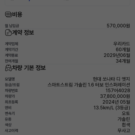
비용
570,000원
월 납입금
계약 정보
우리카드
계약업체
60개월
계약기간
2029년06월
계약종료
34개월
잔여개월
차량 기본 정보
현대 쏘나타 디 엣지
모델명
스마트스트림 가솔린 1.6 터보 인스퍼레이션
등급/트림
157어4028
차량번호
37,800,000원
차량가
2024년 05월
최초등록
13.5km/L (3등급)
연비
오토
변속기
가솔린
유종
흰색
색상
무사고
사고이력