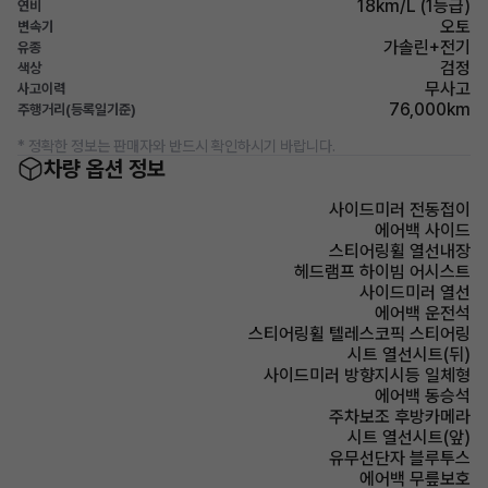
18km/L (1등급)
연비
오토
변속기
가솔린+전기
유종
검정
색상
무사고
사고이력
76,000km
주행거리(등록일기준)
* 정확한 정보는 판매자와 반드시 확인하시기 바랍니다.
차량 옵션 정보
사이드미러 전동접이
에어백 사이드
스티어링휠 열선내장
헤드램프 하이빔 어시스트
사이드미러 열선
에어백 운전석
스티어링휠 텔레스코픽 스티어링
시트 열선시트(뒤)
사이드미러 방향지시등 일체형
에어백 동승석
주차보조 후방카메라
시트 열선시트(앞)
유무선단자 블루투스
에어백 무릎보호