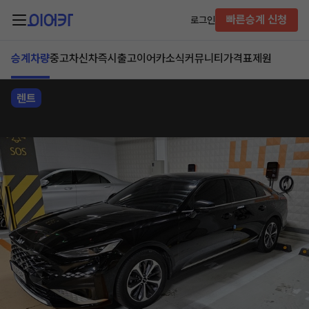
빠른승계 신청
로그인
승계차량
중고차
신차즉시출고
이어카소식
커뮤니티
가격표
제원
렌트