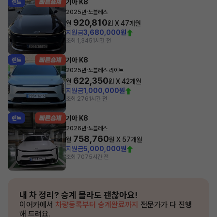
기아 K8
렌트
·
2025년
노블레스
920,810
월
원 X
47
개월
지원금
3,680,000원
조회 1,345
1시간 전
기아 K8
렌트
·
2025년
노블레스 라이트
622,350
월
원 X
42
개월
지원금
1,000,000원
조회 276
1시간 전
기아 K8
렌트
·
2026년
노블레스
758,760
월
원 X
57
개월
지원금
5,000,000원
조회 707
5시간 전
내 차 정리?
승계 몰라도 괜찮아요!
이어카에서
차량등록부터 승계완료까지
전문가가 다 진행
해 드려요.