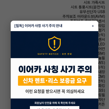
시트 가죽시트
시트 통풍시트(운전석)
유무선단자 USB
주차보조 어라운드뷰(AVM)
주차보조 후방감지센서
헤드램프 프로젝션 타입
[필독] 이어카 사칭 사기 주의 안내
×
에어컨 공기청정기
시트 통풍시트(동승석)
주차보조 전방감지센서
헤드램프 LED
에어컨 풀오토에어컨
주행안전 샤시 통합 제어 시스템(VSM)
휠타이어 알루미늄휠
주행안전 차선이탈경보(LDWS)
시트 전동시트(동승석)
룸미러 하이패스 내장
룸미러 전자식 룸미러(ECM)
시트 전동시트(운전석)
파킹 전자식 파킹
주행안전 급제동경보시스템(ESS)
스티어링휠 가죽스티어링휠
윈드실드(앞유리) 자외선 차단
에어백 커튼