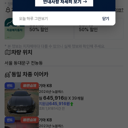
* 정확한 정보는 판매자와 반드시 확인하시기 바랍니다.
저공해차량 정보
저공해차량이란?
오늘 하루 그만보기
닫기
공항주차장
공영주차장
50% 할인
50% 할인
* 본 정보는 지자체마다 다를 수 있으니 실제 정보와 확인해 주세요.
차량 위치
서울 동대문구 전농동
동일 차종 이어카
기아 K8
렌트
·
2024년
노블레스
645,916
월
원 X
39
개월
지원금
645,916원
조회 1,918
1시간 전
기아 K8
렌트
·
2023년
노블레스