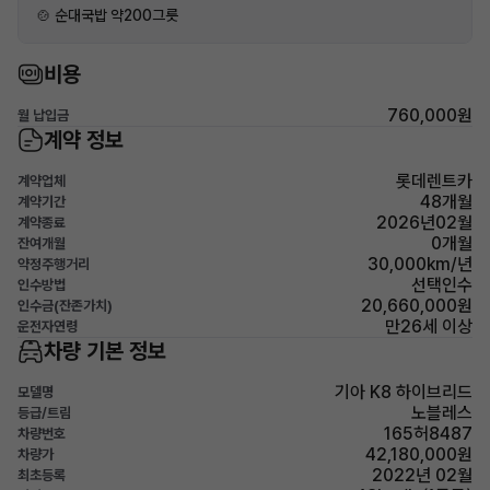
🍲 순대국밥 약200그릇
비용
760,000원
월 납입금
계약 정보
롯데렌트카
계약업체
48개월
계약기간
2026년02월
계약종료
0개월
잔여개월
30,000km/년
약정주행거리
선택인수
인수방법
20,660,000원
인수금(잔존가치)
만26세 이상
운전자연령
차량 기본 정보
기아 K8 하이브리드
모델명
노블레스
등급/트림
165허8487
차량번호
42,180,000원
차량가
2022년 02월
최초등록