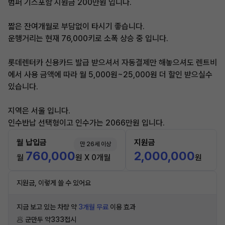
범퍼 기스포함 지원금 200만원 입니다.
짧은 잔여개월로 부담없이 타시기 좋습니다.
운행거리는 현재 76,000키로 소폭 상승 중 입니다.
롯데렌터카 신용카드 발급 받으셔서 자동결제만 해놓으셔도 렌트비
에서 사용 금액에 따라 월 5,000원~25,000원 더 할인 받으실수
있습니다.
지역은 서울 입니다.
인수반납 선택형이고 인수가는 2066만원 입니다.
월 납입금
지원금
만 26세 이상
760,000
2,000,000
월
원 X 0개월
원
지원금, 이렇게 쓸 수 있어요
지금 보고 있는 차량 약
3개월 무료
이용 효과
🥟 군만두 약333접시