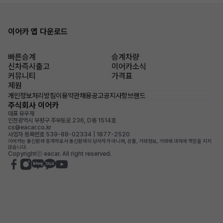
이어카 앱 다운로드
빠른승계
승계차량
신차즉시출고
이어카소식
커뮤니티
가격표
제원
개인정보처리방침
이용약관
채용공고
공지사항
브랜드
주식회사 이어카
대표 유우재
인천광역시 부평구 주부토로 236, D동 1514호
cs@eacar.co.kr
사업자 등록번호 539-88-02334 | 1877-2520
이어카는 통신판매 중개자로서 통신판매의 당사자가 아니며, 상품, 거래정보, 거래에 대하여 책임을 지지
않습니다.
Copyrightⓒ eacar. All right reserved.