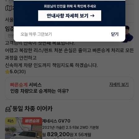
* 정확한 정보는 판매자와 반드시 확인하시기 바랍니다.
차량 위치
서울 구로구
임준영 매니저
오늘 하루 그만보기
닫기
전문교육수료
자격인증완료
고객님의 만족이 첫번째 목표입니다.
어렵고 복잡한 리스/렌트 처분 손실은 줄이고 빠른승계 처리로 모든
과정을 안전하고
신속하게 차량 인도까지 책임지도록 하겠습니다.
5.0
(30)
빠른승계
서비스
자세히 보기
인증 차량으로 승계하는 이유?
동일 차종 이어카
제네시스 GV70
리스
·
2021년
가솔린 2.5 터보 2WD 기본형
829,200
월
원 X
56
개월