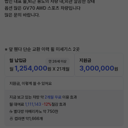
법인 대표 출,퇴근 용도의 차량 내,외관 깔끔한 상태
옵션 많은 GV70 AWD 스포츠 차량입니다
많은 문의 바랍니다.
※ 앞 휀다 단순 교환 이력 휠 미세기스 2곳
월 납입금
지원금
만 26세 이상
1,254,000
3,000,000
월
원 X 21개월
원
지원금, 이렇게 쓸 수 있어요
지금 보고 있는 차량 약
2개월 무료
이용 효과
월 대여료
1,111,143
-12%
절감 효과
☕️ 별다방 아메리카노 약 750잔
🍜 컵라면 약1,666개