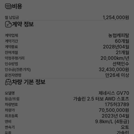
비용
1,254,000원
월 납입금
계약 정보
농협캐피탈
계약업체
60개월
계약기간
2028년04월
계약종료
21개월
잔여개월
20,000km/년
약정주행거리
선택인수
인수방법
32,430,000원
인수금(잔존가치)
만26세 이상
운전자연령
차량 기본 정보
제네시스 GV70
모델명
가솔린 2.5 터보 AWD 스포츠
등급/트림
175허3789
차량번호
70,500,000원
차량가
2023년 04월
최초등록
9.8km/L (4등급)
연비
오토
변속기
가솔린
유종