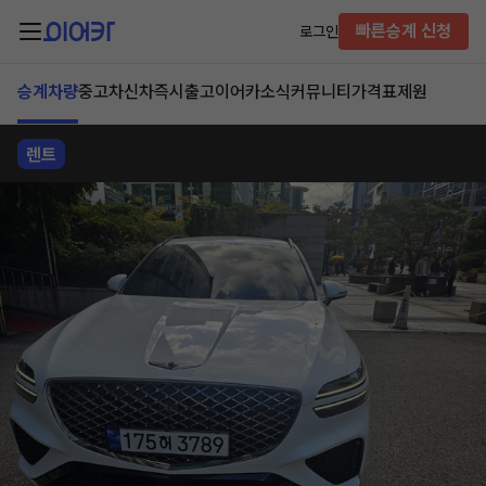
빠른승계 신청
로그인
승계차량
중고차
신차즉시출고
이어카소식
커뮤니티
가격표
제원
렌트