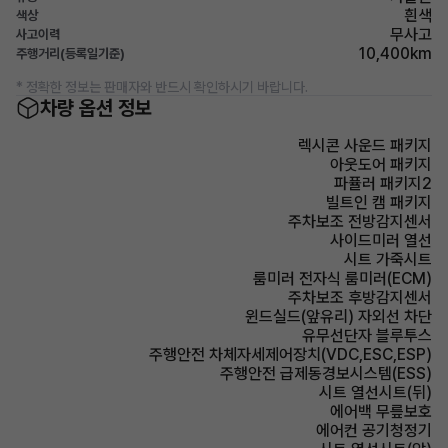
흰색
색상
무사고
사고이력
10,400km
주행거리(등록일기준)
* 정확한 정보는 판매자와 반드시 확인하시기 바랍니다.
차량 옵션 정보
렉시콘 사운드 패키지
아웃도어 패키지
파퓰러 패키지2
빌트인 캠 패키지
주차보조 전방감지센서
사이드미러 열선
시트 가죽시트
룸미러 전자식 룸미러(ECM)
주차보조 후방감지센서
윈드실드(앞유리) 자외선 차단
유무선단자 블루투스
주행안전 차체자세제어장치(VDC,ESC,ESP)
주행안전 급제동경보시스템(ESS)
시트 열선시트(뒤)
에어백 무릎보호
에어컨 공기청정기