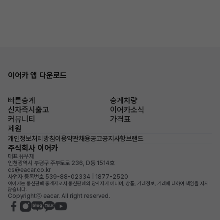
이어카 앱 다운로드
빠른승계
승계차량
신차즉시출고
이어카소식
커뮤니티
가격표
제원
개인정보처리방침
이용약관
채용공고
공지사항
브랜드
주식회사 이어카
대표 유우재
인천광역시 부평구 주부토로 236, D동 1514호
cs@eacar.co.kr
사업자 등록번호 539-88-02334 | 1877-2520
이어카는 통신판매 중개자로서 통신판매의 당사자가 아니며, 상품, 거래정보, 거래에 대하여 책임을 지지
않습니다.
Copyrightⓒ eacar. All right reserved.