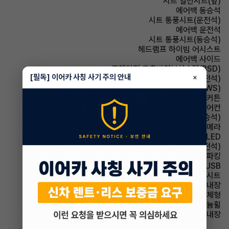
시트 열선시트(앞)
에어백 동승석
시트 통풍시트(운전석)
에어백 운전석
시트 통풍시트(동승석)
헤드램프 하이빔 어시스트
에어백 사이드
주행안전 후측방경보시스템(BSD)
[필독] 이어카 사칭 사기 주의 안내
×
시트 메모리시트(운전석)
주행안전 차선이탈경보(LDWS)
에어백 커튼
에어컨 풀오토에어컨
시트 전동시트(동승석)
주차보조 후방카메라
헤드램프 LED
시트 전동시트(운전석)
파킹 전자식 파킹
유무선단자 USB
시트 인조가죽시트
스티어링휠 열선내장
사이드미러 방향지시등 일체형
휠타이어 알루미늄휠
룸미러 하이패스 내장