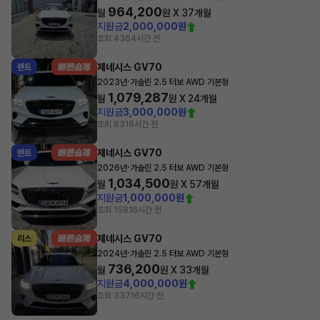
964,200
월
원 X
37
개월
지원금
2,000,000원
조회 436
4시간 전
제네시스 GV70
렌트
·
2023년
가솔린 2.5 터보 AWD 기본형
1,079,287
월
원 X
24
개월
지원금
3,000,000원
조회 83
16시간 전
제네시스 GV70
렌트
·
2026년
가솔린 2.5 터보 AWD 기본형
1,034,500
월
원 X
57
개월
지원금
1,000,000원
조회 158
16시간 전
제네시스 GV70
리스
·
2024년
가솔린 2.5 터보 AWD 기본형
736,200
월
원 X
33
개월
지원금
4,000,000원
조회 337
16시간 전