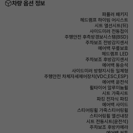
차량 옵션 정보
파퓰러 패키지
헤드램프 하이빔 어시스트
시트 열선시트(뒤)
사이드미러 전동접이
주행안전 후측방경보시스템(BSD)
주차보조 전방감지센서
에어백 무릎보호
헤드램프 LED
주차보조 후방감지센서
에어백 동승석
사이드미러 방향지시등 일체형
주행안전 차체자세제어장치(VDC,ESC,ESP)
에어백 운전석
휠타이어 알루미늄휠
시트 가죽시트
파킹 전자식 파킹
에어백 사이드
스티어링휠 가죽스티어링휠
스티어링휠 열선내장
시트 전동시트(운전석)
주차보조 후방카메라
에어백 커튼