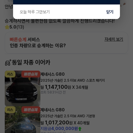
안녕하세요~ 이어카 종왕현 매니저입니다.
오늘 하루 그만보기
닫기
승계하시면서 불편한점 없도록 깔끔하게 진행드리겠습니다!
5.0
(13)
빠른승계
서비스
자세히 보기
인증 차량으로 승계하는 이유?
동일 차종 이어카
제네시스 G80
리스
·
2025년
가솔린 2.5 터보 AWD 스포츠 패키지
1,147,100
월
원 X
34
개월
조회 583
1시간 전
제네시스 G80
리스
·
2025년
가솔린 2.5 터보 AWD 기본형
1,017,200
월
원 X
40
개월
지원금
4,000,000원