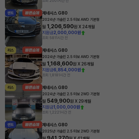
조회 200
1시간 전
제네시스 G80
렌트
·
2024년
가솔린 2.5 터보 AWD 기본형
1,206,590
월
원 X
24
개월
지원금
2,000,000원
조회 581
1시간 전
제네시스 G80
리스
·
2024년
가솔린 2.5 터보 AWD 기본형
1,168,600
월
원 X
26
개월
지원금
6,854,000원
조회 1,818
1시간 전
제네시스 G80
리스
·
2024년
가솔린 2.5 터보 2WD 기본형
549,900
월
원 X
29
개월
지원금
1,000,000원
조회 1,222
1시간 전
제네시스 G80
렌트
·
2025년
가솔린 2.5 터보 2WD 기본형
941,270
월
원 X
41
개월