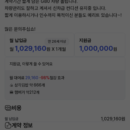
계약기간 짧게 남은 G80 차량 올립니다.
차량관리도 잘하고 계셔서 신차급 컨디션 유지중 입니다.
짧게 이용하시거나 인수까지 목적이신 분들도 메리트 있습니다~!
많은 문의주십쇼!
월 납입금
지원금
만 26세 이상
1,029,160
1,000,000
월
원 X 1개월
원
지원금, 이렇게 쓸 수 있어요
월 대여료
29,160
-98%
절감 효과
🍙 삼각김밥 약 666개
🍔 햄버거 약212개
비용
1,029,160원
월 납입금
계약 정보