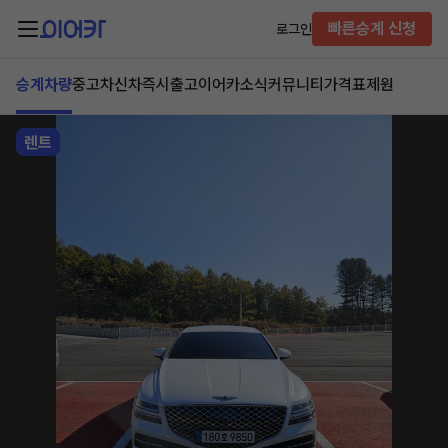
빠른승계 신청
로그인
승계차량
중고차
신차즉시출고
이어카소식
커뮤니티
가격표
제원
렌트