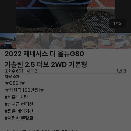
1/12
2022 제네시스 더 올뉴G80
가솔린 2.5 터보 2WD 기본형
조회수 691
마이픽 2
1년 전
차량 소개
★G80 !★
☆지원금 100만원!☆
#비흡연차량
#신차급 컨디션
#짧은 계약기간
#저렴한 렌탈료