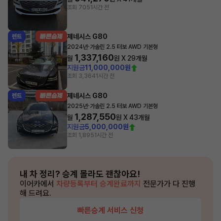
조회 705
1시간 전
제네시스 G80
렌트
·
2024년
가솔린 2.5 터보 AWD 기본형
1,337,160
월
원 X
29
개월
지원금
11,000,000원
조회 3,364
1시간 전
제네시스 G80
렌트
·
2025년
가솔린 2.5 터보 AWD 기본형
1,287,550
월
원 X
43
개월
지원금
5,000,000원
조회 1,895
1시간 전
내 차 정리?
승계 몰라도 괜찮아요!
이어카에서
차량등록부터 승계완료까지
전문가가 다 진행
해 드려요.
빠른승계 서비스 신청