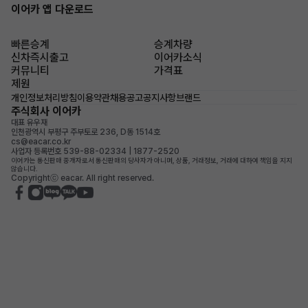
이어카 앱 다운로드
빠른승계
승계차량
신차즉시출고
이어카소식
커뮤니티
가격표
제원
개인정보처리방침
이용약관
채용공고
공지사항
브랜드
주식회사 이어카
대표 유우재
인천광역시 부평구 주부토로 236, D동 1514호
cs@eacar.co.kr
사업자 등록번호 539-88-02334 | 1877-2520
이어카는 통신판매 중개자로서 통신판매의 당사자가 아니며, 상품, 거래정보, 거래에 대하여 책임을 지지
않습니다.
Copyrightⓒ eacar. All right reserved.