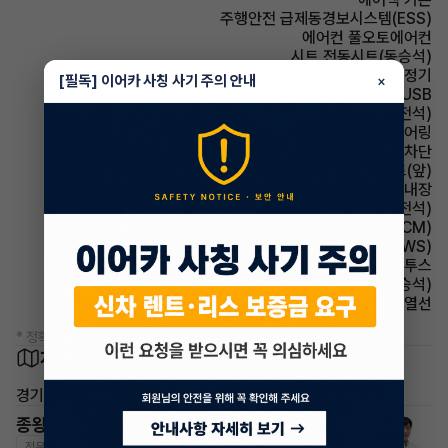
주행안전 급제동경보시스템(ESS)
에어컨 풀오토에어컨
시트 전동시트(동승석)
에어컨 공기청정기
[필독] 이어카 사칭 사기 주의 안내
×
유무선단자 USB
시트 메모리시트(운전석)
스티어링휠 텔레스코픽 스티어링
윈드실드(앞유리) 자외선 차단
시트 열선시트(앞)
룸미러 하이패스 내장
시트 통풍시트(운전석)
룸미러 전자식 룸미러(ECM)
주행안전 차선이탈경보(LDWS)
유무선단자 블루투스
시트 통풍시트(동승석)
사이드미러 열선
* 정확한 정보는 판매자와 반드시 확인하시기 바랍니다.
차량 위치
경기 남양주시
종왕현 매니저
전문교육수료
자격인증완료