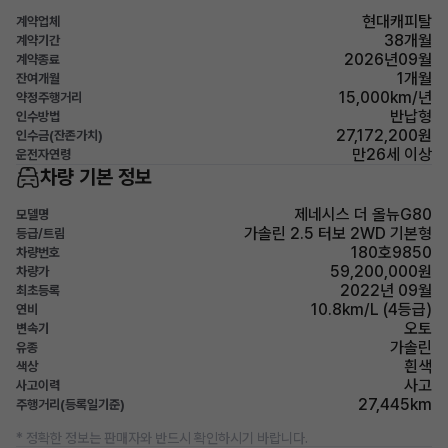
현대캐피탈
계약업체
38개월
계약기간
2026년09월
계약종료
1개월
잔여개월
15,000km/년
약정주행거리
반납형
인수방법
27,172,200원
인수금(잔존가치)
만26세 이상
운전자연령
차량 기본 정보
제네시스 더 올뉴G80
모델명
가솔린 2.5 터보 2WD 기본형
등급/트림
180호9850
차량번호
59,200,000원
차량가
2022년 09월
최초등록
10.8km/L (4등급)
연비
오토
변속기
가솔린
유종
흰색
색상
사고
사고이력
27,445km
주행거리(등록일기준)
* 정확한 정보는 판매자와 반드시 확인하시기 바랍니다.