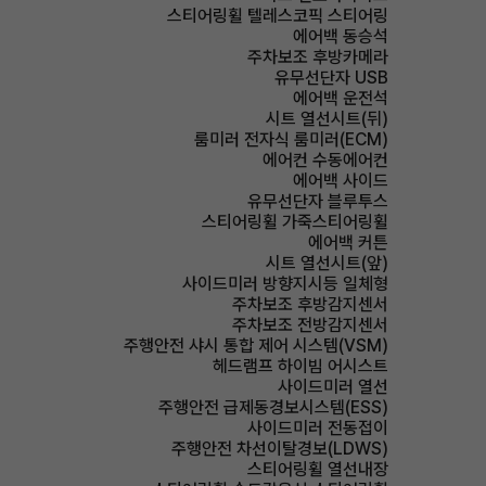
스티어링휠 텔레스코픽 스티어링
에어백 동승석
주차보조 후방카메라
유무선단자 USB
에어백 운전석
시트 열선시트(뒤)
룸미러 전자식 룸미러(ECM)
에어컨 수동에어컨
에어백 사이드
유무선단자 블루투스
스티어링휠 가죽스티어링휠
에어백 커튼
시트 열선시트(앞)
사이드미러 방향지시등 일체형
주차보조 후방감지센서
주차보조 전방감지센서
주행안전 샤시 통합 제어 시스템(VSM)
헤드램프 하이빔 어시스트
사이드미러 열선
주행안전 급제동경보시스템(ESS)
사이드미러 전동접이
주행안전 차선이탈경보(LDWS)
스티어링휠 열선내장