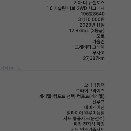
기아 더 뉴셀토스
1.6 가솔린 터보 2WD 시그니처
196호8640
31,110,000원
2023년 11월
12.8km/L (3등급)
오토
가솔린
그래비티 그레이
무사고
27,687km
기 바랍니다.
모니터링팩
드라이브와이즈
캐러멜-컴포트 선택-컴포트(캐러멜)
선루프
내비게이션
휠타이어 알루미늄휠
시트 통풍시트(운전석)
파킹 전자식 파킹
시트 인조가죽시트