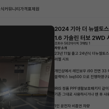
소식
커뮤니티
가격표
제원
2024 기아 더 뉴셀토스
1.6 가솔린 터보 2WD
조회수 562
마이픽 3
채팅 1
차량 소개
23년 11월 출고 24년식 더뉴셀토스
러멜 시트
개인샵에서 레인보우 i90 전면 33 
블랙박스 lxq500 으로 진행하였구
IRIS 정품 PPF생활보호패키지 같
기존 그대로 사용하시거나 뗀 후 사
1인 운전자 비흡연 차량