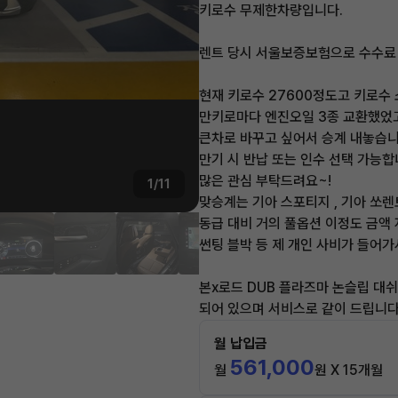
키로수 무제한차량입니다.
렌트 당시 서울보증보험으로 수수료 
현재 키로수 27600정도고 키로수
만키로마다 엔진오일 3종 교환했었고
큰차로 바꾸고 싶어서 승계 내놓습니
만기 시 반납 또는 인수 선택 가능합
많은 관심 부탁드려요~!
1/11
맞승계는 기아 스포티지 , 기아 쏘렌
동급 대비 거의 풀옵션 이정도 금액
썬팅 블박 등 제 개인 사비가 들어
본x로드 DUB 플라즈마 논슬립 대쉬
되어 있으며 서비스로 같이 드립니다
월 납입금
561,000
월
원 X 15개월