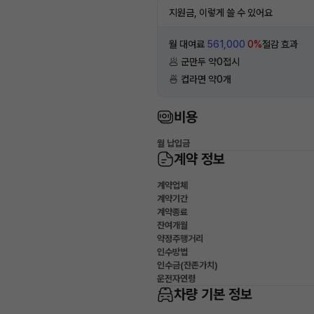
지원금, 이렇게 쓸 수 있어요
월 대여료
561,000
0%
절감 효과
🥟 군만두 약0접시
🍜 컵라면 약0개
비용
월 납입금
계약 정보
계약업체
계약기간
계약종료
잔여개월
약정주행거리
인수방법
인수금(잔존가치)
운전자연령
차량 기본 정보