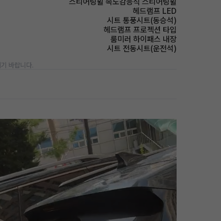
스티어링휠 속도감응식 스티어링휠
헤드램프 LED
시트 통풍시트(동승석)
헤드램프 프로젝션 타입
룸미러 하이패스 내장
시트 전동시트(운전석)
기 바랍니다.