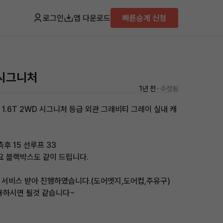
로그인
앱 다운로드
빠른승계 신청
 시그니처
1년 전 ·
수정됨
 1.6T 2WD 시그니처 등급 외관 그래비티 그레이 실내 캐
측후 15 선루프 33
요 블랙박스도 같이 드립니다.
이 서비스 받아 진행하였습니다.(도어엣지,도어컵,주유구)
용하시면 될것 같습니다~