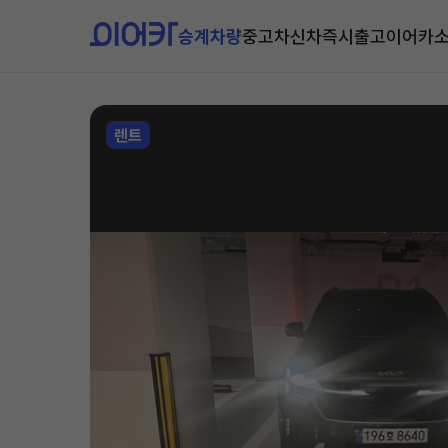
승계차량
중고차
신차즉시출고
이어카
렌트