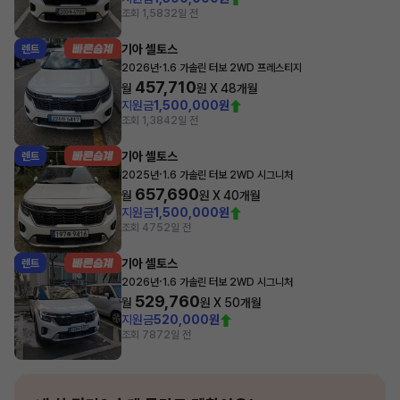
조회 1,583
2일 전
기아 셀토스
렌트
·
2026년
1.6 가솔린 터보 2WD 프레스티지
457,710
월
원 X
48
개월
지원금
1,500,000원
조회 1,384
2일 전
기아 셀토스
렌트
·
2025년
1.6 가솔린 터보 2WD 시그니처
657,690
월
원 X
40
개월
지원금
1,500,000원
조회 475
2일 전
기아 셀토스
렌트
·
2026년
1.6 가솔린 터보 2WD 시그니처
529,760
월
원 X
50
개월
지원금
520,000원
조회 787
2일 전