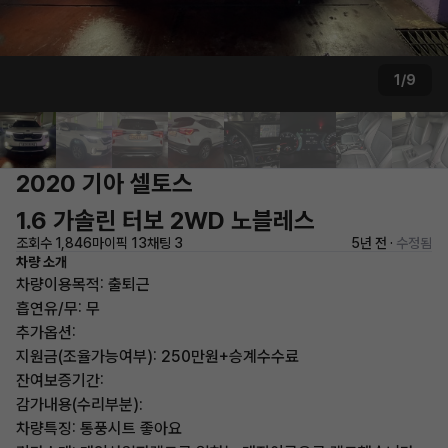
1/9
2020 기아 셀토스
1.6 가솔린 터보 2WD 노블레스
조회수 1,846
마이픽 13
채팅 3
5년 전 ·
수정됨
차량 소개
차량이용목적: 출퇴근
흡연유/무: 무
추가옵션:
지원금(조율가능여부): 250만원+승계수수료
잔여보증기간:
감가내용(수리부분):
차량특징: 통풍시트 좋아요