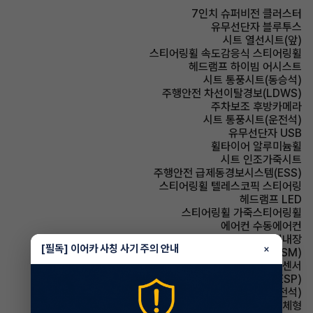
7인치 슈퍼비전 클러스터
유무선단자 블루투스
시트 열선시트(앞)
스티어링휠 속도감응식 스티어링휠
헤드램프 하이빔 어시스트
시트 통풍시트(동승석)
주행안전 차선이탈경보(LDWS)
주차보조 후방카메라
시트 통풍시트(운전석)
유무선단자 USB
휠타이어 알루미늄휠
시트 인조가죽시트
주행안전 급제동경보시스템(ESS)
스티어링휠 텔레스코픽 스티어링
헤드램프 LED
스티어링휠 가죽스티어링휠
에어컨 수동에어컨
스티어링휠 열선내장
[필독] 이어카 사칭 사기 주의 안내
×
주행안전 샤시 통합 제어 시스템(VSM)
주차보조 후방감지센서
주행안전 차체자세제어장치(VDC,ESC,ESP)
시트 전동시트(운전석)
사이드미러 방향지시등 일체형