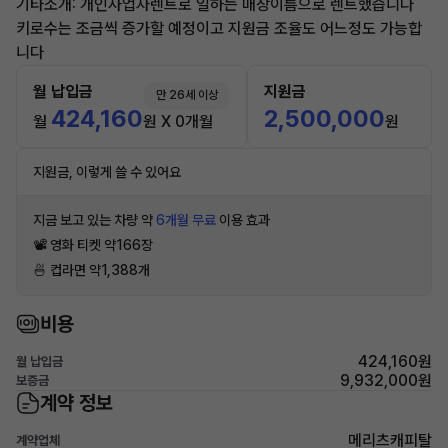
기타소개: 개인사업자렌트로 일하는 매장이름으로 렌트했습니다
키로수는 조금씩 증가할 예정이고 지원금 조율도 어느정도 가능합
니다
월 납입금
지원금
만 26세 이상
424,160
2,500,000
월
원 X 0개월
원
지원금, 이렇게 쓸 수 있어요
지금 보고 있는 차량 약
6개월 무료
이용 효과
📽 영화 티켓 약166장
🍜 컵라면 약1,388개
비용
424,160원
월 납입금
9,932,000원
보증금
계약 정보
메리츠캐피탈
계약업체