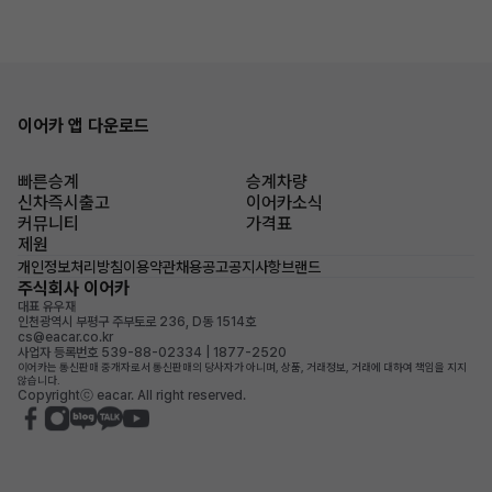
이어카 앱 다운로드
빠른승계
승계차량
신차즉시출고
이어카소식
커뮤니티
가격표
제원
개인정보처리방침
이용약관
채용공고
공지사항
브랜드
주식회사 이어카
대표 유우재
인천광역시 부평구 주부토로 236, D동 1514호
cs@eacar.co.kr
사업자 등록번호 539-88-02334 | 1877-2520
이어카는 통신판매 중개자로서 통신판매의 당사자가 아니며, 상품, 거래정보, 거래에 대하여 책임을 지지
않습니다.
Copyrightⓒ eacar. All right reserved.