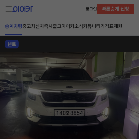
빠른승계 신청
로그인
승계차량
중고차
신차즉시출고
이어카소식
커뮤니티
가격표
제원
렌트