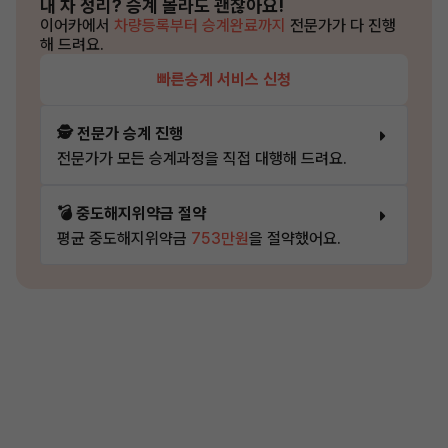
내 차 정리?
승계 몰라도 괜찮아요!
이어카에서
차량등록부터 승계완료까지
전문가가 다 진행
해 드려요.
빠른승계 서비스 신청
🕵️ 전문가 승계 진행
전문가가 모든 승계과정을 직접 대행해 드려요.
💣 중도해지위약금 절약
평균 중도해지위약금
753만원
을 절약했어요.