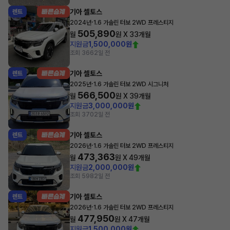
기아 셀토스
렌트
·
2024년
1.6 가솔린 터보 2WD 프레스티지
505,890
월
원 X
33
개월
지원금
1,500,000원
조회 366
2일 전
기아 셀토스
렌트
·
2025년
1.6 가솔린 터보 2WD 시그니처
566,500
월
원 X
39
개월
지원금
3,000,000원
조회 370
2일 전
기아 셀토스
렌트
·
2026년
1.6 가솔린 터보 2WD 프레스티지
473,363
월
원 X
49
개월
지원금
2,000,000원
조회 598
2일 전
기아 셀토스
렌트
·
2026년
1.6 가솔린 터보 2WD 프레스티지
477,950
월
원 X
47
개월
지원금
1,500,000원