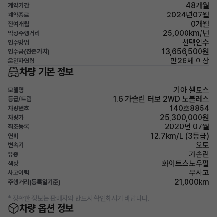
48개월
계약기간
2024년07월
계약종료
0개월
잔여개월
25,000km/년
약정주행거리
선택인수
인수방법
13,656,500원
인수금(잔존가치)
만26세 이상
운전자연령
차량 기본 정보
기아 셀토스
모델명
1.6 가솔린 터보 2WD 노블레스
등급/트림
140호8854
차량번호
25,300,000원
차량가
2020년 07월
최초등록
12.7km/L (3등급)
연비
오토
변속기
가솔린
유종
화이트스노우펄
색상
무사고
사고이력
21,000km
주행거리(등록일기준)
* 정확한 정보는 판매자와 반드시 확인하시기 바랍니다.
차량 옵션 정보