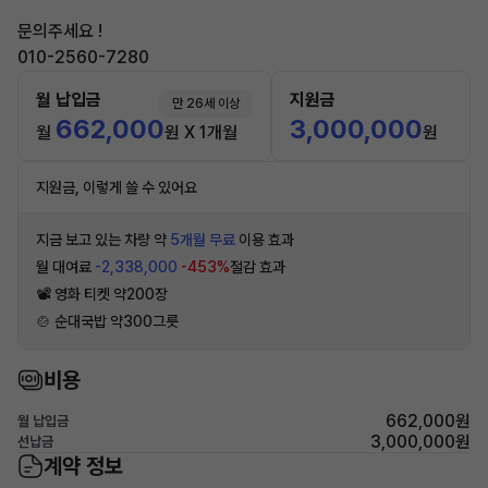
문의주세요 !
010-2560-7280
월 납입금
지원금
만 26세 이상
662,000
3,000,000
월
원 X 1개월
원
지원금, 이렇게 쓸 수 있어요
지금 보고 있는 차량 약
5개월 무료
이용 효과
월 대여료
-2,338,000
-453%
절감 효과
📽 영화 티켓 약200장
🍲 순대국밥 약300그릇
비용
662,000원
월 납입금
3,000,000원
선납금
계약 정보