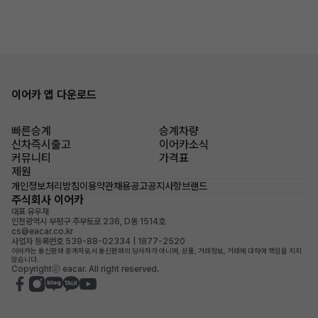
이어카 앱 다운로드
빠른승계
승계차량
신차즉시출고
이어카소식
커뮤니티
가격표
제원
개인정보처리방침
이용약관
채용공고
공지사항
브랜드
주식회사 이어카
대표 유우재
인천광역시 부평구 주부토로 236, D동 1514호
cs@eacar.co.kr
사업자 등록번호 539-88-02334 | 1877-2520
이어카는 통신판매 중개자로서 통신판매의 당사자가 아니며, 상품, 거래정보, 거래에 대하여 책임을 지지
않습니다.
Copyrightⓒ eacar. All right reserved.