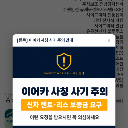
주차보조 전방감지센서
주행안전 급제동경보시스템(ESS)
사이드미러 전동접이
파킹 전자식 파킹
사이드미러 열선
유무선단자 블루투스
휠타이어 알루미늄휠
[필독] 이어카 사칭 사기 주의 안내
×
에어컨 공기청정기
사이드미러 방향지시등 일체형
주행안전 후측방경보시스템(BSD)
헤드램프 하이빔 어시스트
에어컨 풀오토에어컨
스티어링휠 열선내장
유무선단자 USB
주행안전 차선이탈경보(LDWS)
스티어링휠 가죽스티어링휠
* 정확한 정보는 판매자와 반드시 확인하시기 바랍니다.
저공해차량 정보
저공해차량이란?
공항주차장
공영주차장
20% 할인
50% 할인