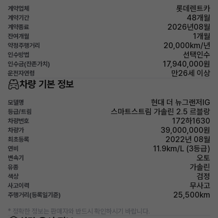
롯데렌트카
계약업체
48개월
계약기간
2026년08월
계약종료
1개월
잔여개월
20,000km/년
약정주행거리
선택인수
인수방법
17,940,000원
인수금(잔존가치)
만26세 이상
운전자연령
차량 기본 정보
현대 더 뉴그랜저IG
모델명
스마트스트림 가솔린 2.5 르블랑
등급/트림
172하1630
차량번호
39,000,000원
차량가
2022년 08월
최초등록
11.9km/L (3등급)
연비
오토
변속기
가솔린
유종
검정
색상
무사고
사고이력
25,500km
주행거리(등록일기준)
* 정확한 정보는 판매자와 반드시 확인하시기 바랍니다.