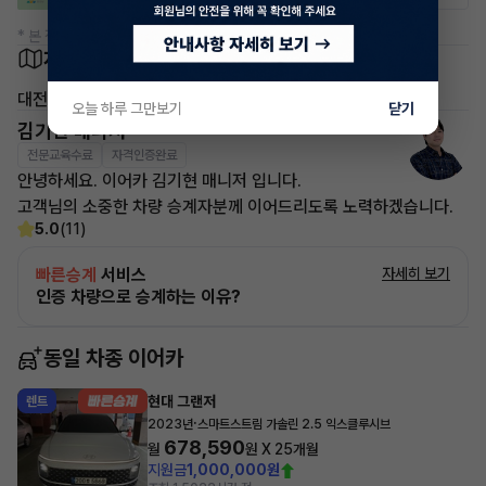
* 본 정보는 지자체마다 다를 수 있으니 실제 정보와 확인해 주세요.
차량 위치
대전
오늘 하루 그만보기
닫기
김기현 매니저
전문교육수료
자격인증완료
안녕하세요. 이어카 김기현 매니저 입니다.
고객님의 소중한 차량 승계자분께 이어드리도록 노력하겠습니다.
5.0
(11)
빠른승계
서비스
자세히 보기
인증 차량으로 승계하는 이유?
동일 차종 이어카
현대 그랜저
렌트
·
2023년
스마트스트림 가솔린 2.5 익스클루시브
678,590
월
원 X
25
개월
지원금
1,000,000원