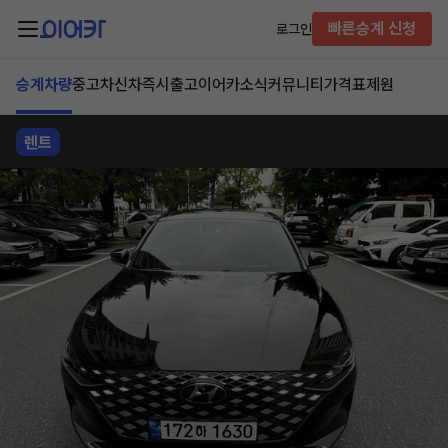
빠른승계 신청
로그인
승계차량
중고차
신차즉시출고
이어카소식
커뮤니티
가격표
제원
렌트