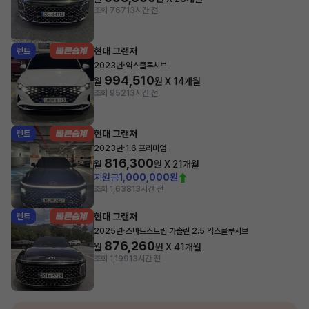
조회 767
13시간 전
현대 그랜저
렌트
·
2023년
익스클루시브
994,510
월
원 X
14
개월
조회 952
13시간 전
현대 그랜저
렌트
·
2023년
1.6 프리미엄
816,300
월
원 X
21
개월
지원금
1,000,000원
조회 1,638
13시간 전
현대 그랜저
렌트
·
2025년
스마트스트림 가솔린 2.5 익스클루시브
876,260
월
원 X
41
개월
조회 1,199
13시간 전