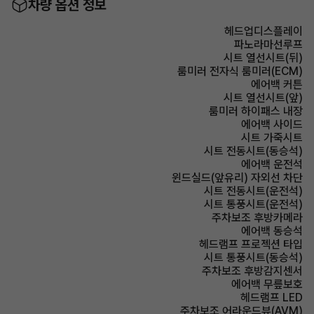
차량 옵션 정보
헤드업디스플레이
파노라마선루프
시트 열선시트(뒤)
룸미러 전자식 룸미러(ECM)
에어백 커튼
시트 열선시트(앞)
룸미러 하이패스 내장
에어백 사이드
시트 가죽시트
시트 전동시트(동승석)
에어백 운전석
윈드실드(앞유리) 자외선 차단
시트 전동시트(운전석)
시트 통풍시트(운전석)
주차보조 후방카메라
에어백 동승석
헤드램프 프로젝션 타입
시트 통풍시트(동승석)
주차보조 후방감지센서
에어백 무릎보호
헤드램프 LED
주차보조 어라운드뷰(AVM)