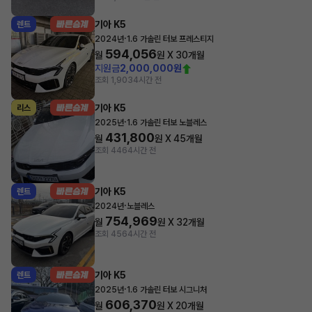
기아 K5
렌트
·
2024년
1.6 가솔린 터보 프레스티지
594,056
월
원 X
30
개월
지원금
2,000,000원
조회 1,903
4시간 전
기아 K5
리스
·
2025년
1.6 가솔린 터보 노블레스
431,800
월
원 X
45
개월
조회 446
4시간 전
기아 K5
렌트
·
2024년
노블레스
754,969
월
원 X
32
개월
조회 456
4시간 전
기아 K5
렌트
·
2025년
1.6 가솔린 터보 시그니처
606,370
월
원 X
20
개월