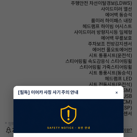
주행안전 차선이탈경보(LDWS)
사이드미러 열선
에어백 동승석
룸미러 하이패스 내장
헤드램프 하이빔 어시스트
사이드미러 방향지시등 일체형
에어백 무릎보호
주차보조 전방감지센서
에어컨 풀오토에어컨
시트 통풍시트(운전석)
스티어링휠 속도감응식 스티어링휠
스티어링휠 가죽스티어링휠
시트 통풍시트(동승석)
헤드램프 LED
시트 전동시트(운전석)
주행안전 샤시 통합 제어 시스템(VSM)
[필독] 이어카 사칭 사기 주의 안내
×
유무선단자 USB
룸미러 전자식 룸미러(ECM)
주행안전 차체자세제어장치(VDC,ESC,ESP)
주차보조 후방감지센서
* 정확한 정보는 판매자와 반드시 확인하시기 바랍니다.
저공해차량 정보
저공해차량이란?