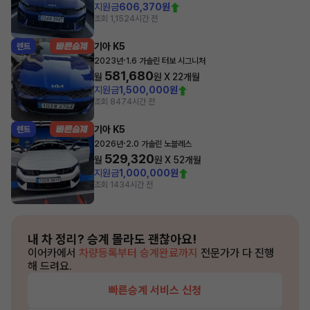
지원금
606,370원
조회 1,152
4시간 전
기아 K5
렌트
·
2023년
1.6 가솔린 터보 시그니처
581,680
월
원 X
22
개월
지원금
1,500,000원
조회 847
4시간 전
기아 K5
렌트
·
2026년
2.0 가솔린 노블레스
529,320
월
원 X
52
개월
지원금
1,000,000원
조회 143
4시간 전
내 차 정리?
승계 몰라도 괜찮아요!
이어카에서
차량등록부터 승계완료까지
전문가가 다 진행
해 드려요.
빠른승계 서비스 신청