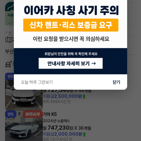
공항주차장
공영주차장
50% 할인
50% 할인
* 본 정보는 지자체마다 다를 수 있으니 실제 정보와 확인해 주세요.
차량 위치
부산 남구 문현동
동일 차종 이어카
기아 K5
렌트
오늘 하루 그만보기
닫기
·
2025년
2.0 가솔린 노블레스
727,540
월
원 X
44
개월
지원금
2,500,000원
조회 568
4시간 전
기아 K5
렌트
·
2024년
노블레스
747,230
월
원 X
38
개월
지원금
2,000,000원
조회 1,017
4시간 전