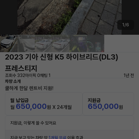
1/6
2023 기아 신형 K5 하이브리드(DL3)
프레스티지
조회수 332
마이픽 0
채팅 1
1년 전
차량 소개
쿨하게 한달 렌트비 지원!
월 납입금
지원금
650,000
650,000
월
원 X 24개월
원
지원금, 이렇게 쓸 수 있어요
지금 보고 있는 차량 약
1개월 무료
이용 효과