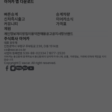
이어카 앱 다운로드
빠른승계
승계차량
신차즉시출고
이어카소식
커뮤니티
가격표
제원
개인정보처리방침
이용약관
채용공고
공지사항
브랜드
주식회사 이어카
대표 유우재
인천광역시 부평구 주부토로 236, D동 1514호
cs@eacar.co.kr
사업자 등록번호 539-88-02334 | 1877-2520
이어카는 통신판매 중개자로서 통신판매의 당사자가 아니며, 상품, 거래정보, 거래에 대하여 책임을 지지
않습니다.
Copyrightⓒ eacar. All right reserved.