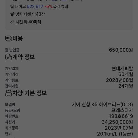
월 대여료
622,917
-5%
절감 효과
📽 영화 티켓 약43장
🍗 치킨 약 40마리
비용
650,000원
월 납입금
계약 정보
현대캐피탈
계약업체
60개월
계약기간
2028년08월
계약종료
24개월
잔여개월
차량 기본 정보
기아 신형 K5 하이브리드(DL3)
모델명
프레스티지
등급/트림
198호6619
차량번호
34,250,000원
차량가
2023년 07월
최초등록
20.1km/L (1등급)
연비