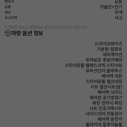
오토
변속기
가솔린+전기
유종
미색
색상
사고
사고이력
* 정확한 정보는 판매자와 반드시 확인하시기 바랍니다.
차량 옵션 정보
드라이브와이즈
기본형-컴포트
내비게이션
주차보조 후방카메라
스티어링휠 텔레스코픽 스티어링
유무선단자 블루투스
에어백 커튼
스티어링휠 열선내장
시트 열선시트(앞)
에어백 사이드
에어컨 공기청정기
파킹 전자식 파킹
시트 인조가죽시트
사이드미러 전동접이
에어백 운전석
휠타이어 알루미늄휠