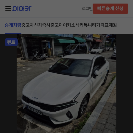
빠른승계 신청
로그인
승계차량
중고차
신차즉시출고
이어카소식
커뮤니티
가격표
제원
렌트