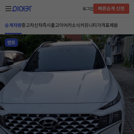
빠른승계 신청
로그인
승계차량
중고차
신차즉시출고
이어카소식
커뮤니티
가격표
제원
렌트