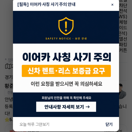
[필독] 이어카 사칭 사기 주의 안내
×
윈드실드(앞유리) 자외선 차단
에어백 운전석
주행안전 차선이탈경보(LDWS)
사이드미러 방향지시등 일체형
에어백 사이드
시트 메모리시트(운전석)
사이드미러 열선
파킹 전자식 파킹
에어백 커튼
* 정확한 정보는 판매자와 반드시 확인하시기 바랍니다.
차량 위치
경기 안양시 동안구 평촌동
황준영 매니저
전문교육수료
자격인증완료
안녕하세요. 이어카 승계전문가 황준영입니다.
등록해 주시는 차량 쉽고 빠르게 승계 할 수 있도록 도와드리겠습니
다!
5.0
(3)
오늘 하루 그만보기
닫기
자세히 보기