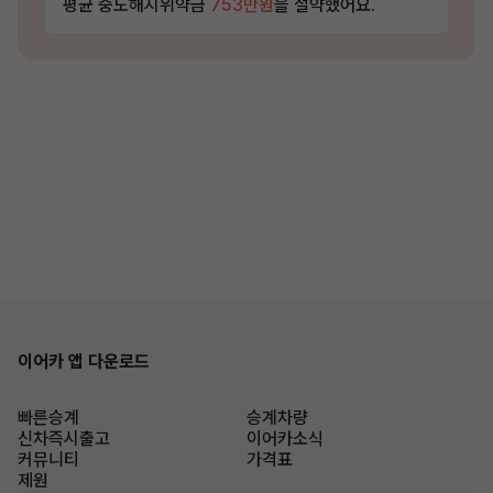
평균 중도해지위약금
753만원
을 절약했어요.
이어카 앱 다운로드
빠른승계
승계차량
신차즉시출고
이어카소식
커뮤니티
가격표
제원