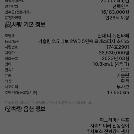
20,000km/년
약정주행거리
선택인수
인수방법
16,183,000원
인수금(잔존가치)
만26세 이상
운전자연령
차량 기본 정보
현대 더 뉴싼타페
모델명
가솔린 2.5 터보 2WD 5인승 프레스티지 초이스
등급/트림
174호2901
차량번호
38,530,000원
차량가
2023년 03월
최초등록
10.8km/L (4등급)
연비
오토
변속기
가솔린
유종
흰색
색상
무사고
사고이력
13,530km
주행거리(등록일기준)
* 정확한 정보는 판매자와 반드시 확인하시기 바랍니다.
차량 옵션 정보
파노라마선루프
사이드미러 전동접이
주차보조 전방감지센서