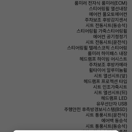
룸미러 전자식 룸미러(ECM)
스티어링휠 열선내장
에어컨 풀오토에어컨
주차보조 후방감지센서
시트 전동시트(동승석)
스티어링휠 가죽스티어링휠
에어컨 공기청정기
시트 전동시트(운전석)
스티어링휠 텔레스코픽 스티어링
룸미러 하이패스 내장
헤드램프 하이빔 어시스트
주차보조 후방카메라
휠타이어 알루미늄휠
시트 열선시트(앞)
헤드램프 프로젝션 타입
시트 인조가죽시트
시트 열선시트(뒤)
헤드램프 LED
유무선단자 USB
주행안전 후측방경보시스템(BSD)
시트 통풍시트(운전석)
에어백 동승석
시트 통풍시트(동승석)
사이드미러 후진각도조절