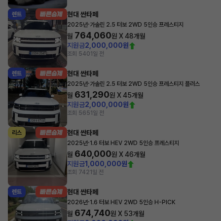
현대 싼타페
렌트
·
2025년
가솔린 2.5 터보 2WD 5인승 프레스티지
764,060
월
원 X
48
개월
지원금
2,000,000원
조회 540
1일 전
현대 싼타페
렌트
·
2025년
가솔린 2.5 터보 2WD 5인승 프레스티지 플러스
631,290
월
원 X
45
개월
지원금
2,000,000원
조회 565
1일 전
현대 싼타페
리스
·
2025년
1.6 터보 HEV 2WD 5인승 프레스티지
640,000
월
원 X
46
개월
지원금
1,000,000원
조회 742
1일 전
현대 싼타페
렌트
·
2026년
1.6 터보 HEV 2WD 5인승 H-PICK
674,740
월
원 X
53
개월