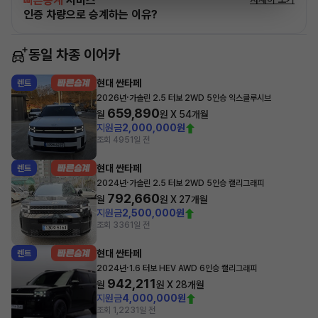
빠른승계
서비스
인증 차량으로 승계하는 이유?
동일 차종 이어카
현대 싼타페
렌트
·
2026년
가솔린 2.5 터보 2WD 5인승 익스클루시브
659,890
월
원 X
54
개월
지원금
2,000,000원
조회 495
1일 전
현대 싼타페
렌트
·
2024년
가솔린 2.5 터보 2WD 5인승 캘리그래피
792,660
월
원 X
27
개월
지원금
2,500,000원
조회 336
1일 전
현대 싼타페
렌트
·
2024년
1.6 터보 HEV AWD 6인승 캘리그래피
942,211
월
원 X
28
개월
지원금
4,000,000원
조회 1,223
1일 전