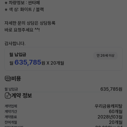
※ 차량정보 : 싼타페
※ 색 상: 화이트 / 블랙
자세한 문의 상담은 상담등록
바로 요청주세요 ^^!
감사합니다.
월 납입금
만 26세 이상
635,785
월
원 X 20개월
비용
635,785원
월 납입금
계약 정보
우리금융캐피탈
계약업체
60개월
계약기간
2028년03월
계약종료
20개월
잔여개월