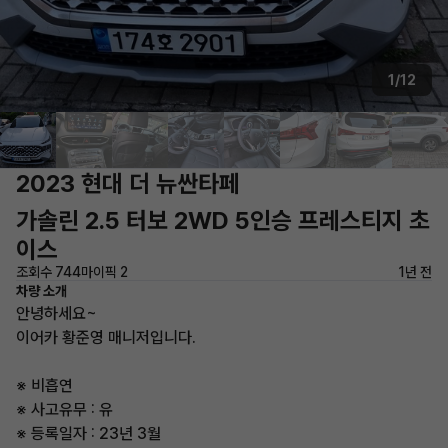
1/12
2023 현대 더 뉴싼타페
가솔린 2.5 터보 2WD 5인승 프레스티지 초
이스
조회수 744
마이픽 2
1년 전
차량 소개
안녕하세요~
이어카 황준영 매니저입니다.
※ 비흡연
※ 사고유무 : 유
※ 등록일자 : 23년 3월