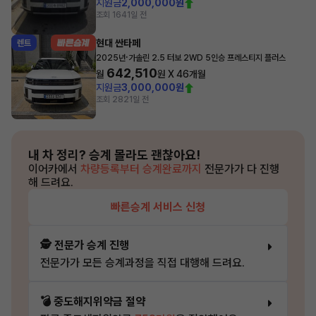
지원금
2,000,000원
조회 164
1일 전
현대 싼타페
렌트
·
2025년
가솔린 2.5 터보 2WD 5인승 프레스티지 플러스
642,510
월
원 X
46
개월
지원금
3,000,000원
조회 282
1일 전
내 차 정리?
승계 몰라도 괜찮아요!
이어카에서
차량등록부터 승계완료까지
전문가가 다 진행
해 드려요.
빠른승계 서비스 신청
🕵️ 전문가 승계 진행
전문가가 모든 승계과정을 직접 대행해 드려요.
💣 중도해지위약금 절약