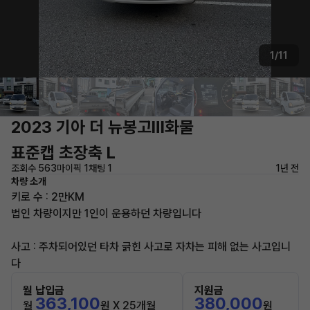
1/11
2023 기아 더 뉴봉고Ⅲ화물
표준캡 초장축 L
조회수 563
마이픽 1
채팅 1
1년 전
차량 소개
키로 수 : 2만KM
법인 차량이지만 1인이 운용하던 차량입니다
사고 : 주차되어있던 타차 긁힌 사고로 자차는 피해 없는 사고입니
다
월 납입금
지원금
363,100
380,000
월
원 X 25개월
원