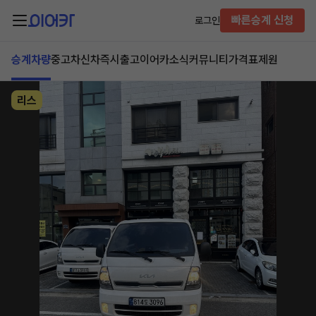
빠른승계 신청
로그인
승계차량
중고차
신차즉시출고
이어카소식
커뮤니티
가격표
제원
리스