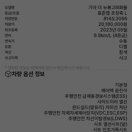
기아 더 뉴봉고Ⅲ화물
모델명
표준캡 초장축 L
등급/트림
814도3096
차량번호
20,180,000원
차량가
2023년 09월
최초등록
9.9km/L (4등급)
연비
수동
변속기
디젤
유종
흰색
색상
사고
사고이력
* 정확한 정보는 판매자와 반드시 확인하시기 바랍니다.
차량 옵션 정보
기본형
에어백 운전석
주행안전 급제동경보시스템(ESS)
사이드미러 열선
윈드실드(앞유리) 자외선 차단
주행안전 차체자세제어장치(VDC,ESC,ESP)
주행안전 차선이탈경보(LDWS)
시트 열선시트(앞)
시트 인조가죽시트