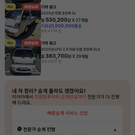
기아 봉고
리스
·
2025년
킹캡 초장축 GL
530,200
월
원 X
27
개월
지원금
1,000,000원
조회 47
1주 전
기아 봉고
리스
·
2025년
LPG 2.5 터보 킹캡 초장축 GLS
363,700
월
원 X
29
개월
조회 50
1주 전
내 차 정리?
승계 몰라도 괜찮아요!
이어카에서
차량등록부터 승계완료까지
전문가가 다 진행
해 드려요.
빠른승계 서비스 신청
🕵️ 전문가 승계 진행