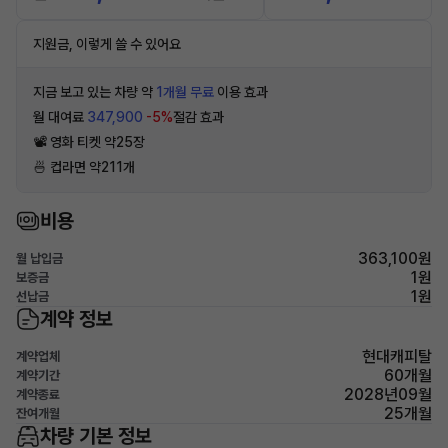
지원금, 이렇게 쓸 수 있어요
지금 보고 있는 차량 약
1개월 무료
이용 효과
월 대여료
347,900
-5%
절감 효과
📽 영화 티켓 약25장
🍜 컵라면 약211개
비용
363,100원
월 납입금
1원
보증금
1원
선납금
계약 정보
현대캐피탈
계약업체
60개월
계약기간
2028년09월
계약종료
25개월
잔여개월
차량 기본 정보