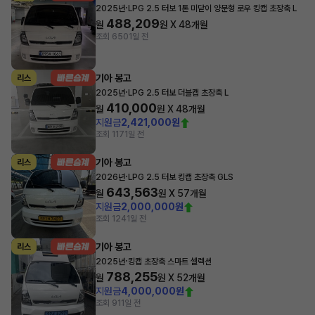
·
2025년
LPG 2.5 터보 1톤 미닫이 양문형 로우 킹캡 초장축 L
488,209
월
원 X
48
개월
조회 650
1일 전
기아 봉고
리스
·
2025년
LPG 2.5 터보 더블캡 초장축 L
410,000
월
원 X
48
개월
지원금
2,421,000원
조회 117
1일 전
기아 봉고
리스
·
2026년
LPG 2.5 터보 킹캡 초장축 GLS
643,563
월
원 X
57
개월
지원금
2,000,000원
조회 124
1일 전
기아 봉고
리스
·
2025년
킹캡 초장축 스마트 셀렉션
788,255
월
원 X
52
개월
지원금
4,000,000원
조회 91
1일 전