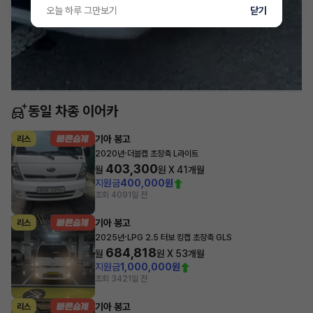
오늘 하루 그만보기
닫기
동일 차종 이어카
기아 봉고
리스
·
2020년
더블캡 초장축 L라이트
403,300
월
원 X
41
개월
지원금
400,000원
조회 409
1일 전
기아 봉고
리스
·
2025년
LPG 2.5 터보 킹캡 초장축 GLS
684,818
월
원 X
53
개월
지원금
1,000,000원
조회 342
1일 전
기아 봉고
리스