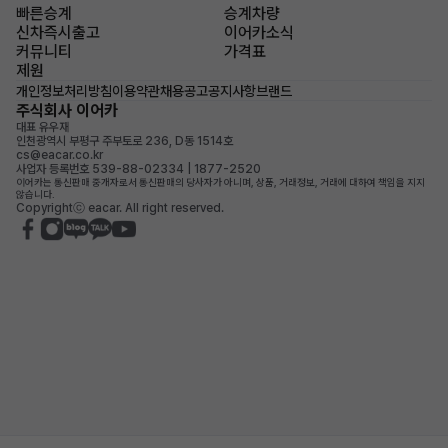
빠른승계
승계차량
신차즉시출고
이어카소식
커뮤니티
가격표
제원
개인정보처리방침
이용약관
채용공고
공지사항
브랜드
주식회사 이어카
대표 유우재
인천광역시 부평구 주부토로 236, D동 1514호
cs@eacar.co.kr
사업자 등록번호 539-88-02334 | 1877-2520
이어카는 통신판매 중개자로서 통신판매의 당사자가 아니며, 상품, 거래정보, 거래에 대하여 책임을 지지
않습니다.
Copyrightⓒ eacar. All right reserved.