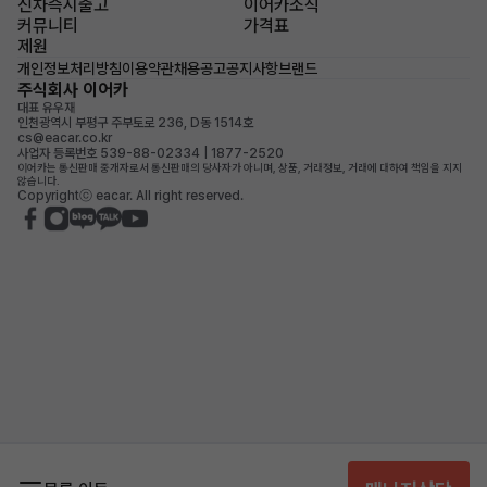
신차즉시출고
이어카소식
커뮤니티
가격표
제원
개인정보처리방침
이용약관
채용공고
공지사항
브랜드
주식회사 이어카
대표 유우재
인천광역시 부평구 주부토로 236, D동 1514호
cs@eacar.co.kr
사업자 등록번호 539-88-02334 | 1877-2520
이어카는 통신판매 중개자로서 통신판매의 당사자가 아니며, 상품, 거래정보, 거래에 대하여 책임을 지지
않습니다.
Copyrightⓒ eacar. All right reserved.