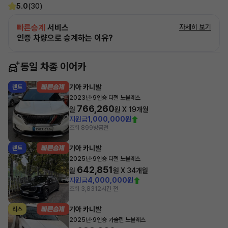
5.0
(30)
빠른승계
서비스
자세히 보기
인증 차량으로 승계하는 이유?
동일 차종 이어카
기아 카니발
렌트
·
2023년
9인승 디젤 노블레스
766,260
월
원 X
19
개월
지원금
1,000,000원
조회 899
방금전
기아 카니발
렌트
·
2025년
9인승 디젤 노블레스
642,851
월
원 X
34
개월
지원금
4,000,000원
조회 3,831
2시간 전
기아 카니발
리스
·
2025년
9인승 가솔린 노블레스