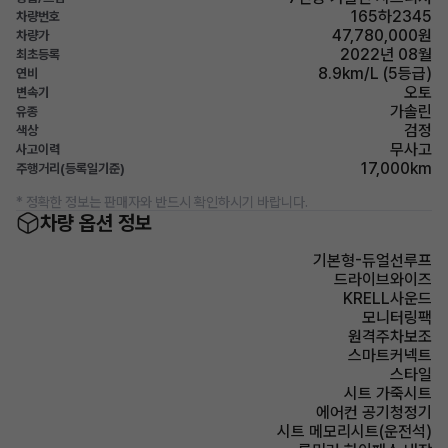
165하2345
차량번호
47,780,000원
차량가
2022년 08월
최초등록
8.9km/L (5등급)
연비
오토
변속기
가솔린
유종
검정
색상
무사고
사고이력
17,000km
주행거리(등록일기준)
* 정확한 정보는 판매자와 반드시 확인하시기 바랍니다.
차량 옵션 정보
기본형-듀얼선루프
드라이브와이즈
KRELL사운드
모니터링팩
원격주차보조
스마트커넥트
스타일
시트 가죽시트
에어컨 공기청정기
시트 메모리시트(운전석)