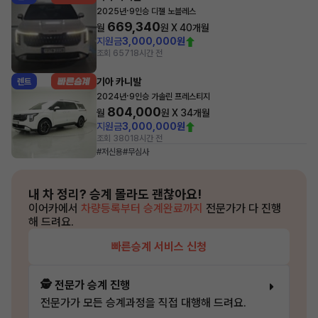
·
2025년
9인승 디젤 노블레스
669,340
월
원 X
40
개월
지원금
3,000,000원
조회 657
18시간 전
기아 카니발
렌트
·
2024년
9인승 가솔린 프레스티지
804,000
월
원 X
34
개월
지원금
3,000,000원
조회 380
18시간 전
#저신용
#무심사
내 차 정리?
승계 몰라도 괜찮아요!
이어카에서
차량등록부터 승계완료까지
전문가가 다 진행
해 드려요.
빠른승계 서비스 신청
🕵️ 전문가 승계 진행
전문가가 모든 승계과정을 직접 대행해 드려요.