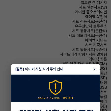
빌트인 캠 패키지
시트 열선시트(앞)
에어컨 풀오토에어컨
에어백 운전석
시트 전동시트(운전석)
유무선단자 블루투스
시트 통풍시트(운전석)
시트 메모리시트(운전석)
에어백 사이드
시트 가죽시트
시트 통풍시트(동승석)
사이드미러 방향지시등 일체형
에어백 커튼
룸미러 전자식 룸미러(ECM)
주행안전 차선이탈경보(LDWS)
[필독] 이어카 사칭 사기 주의 안내
×
윈드실드(앞유리) 자외선 차단
주행안전 차체자세제어장치(VDC,ESC,ESP)
룸미러 하이패스 내장
유무선단자 USB
헤드램프 하이빔 어시스트
휠타이어 알루미늄휠
주차보조 후방카메라
주행안전 후측방경보시스템(BSD)
헤드램프 LED