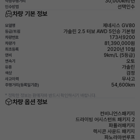
30,000km/년
약정주행거리
선택인수
인수방법
차량 기본 정보
제네시스 GV80
모델명
가솔린 2.5 터보 AWD 5인승 기본형
등급/트림
173서9200
차량번호
81,390,000원
차량가
2020년 10월
최초등록
9km/L (5등급)
연비
오토
변속기
가솔린
유종
검정
색상
무사고
사고이력
54,600km
주행거리(등록일기준)
* 정확한 정보는 판매자와 반드시 확인하시기 바랍니다.
차량 옵션 정보
컨비니언스패키지
드라이빙 어시스턴트 패키지 2
파퓰러패키지
렉시콘 사운드 패키지
파노라마썬루프