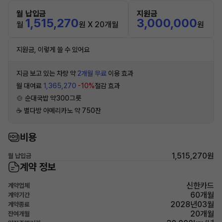
월 납입금
지원금
1,515,270
3,000,000
월
원 X 20개월
원
지원금, 이렇게 쓸 수 있어요
지금 보고 있는 차량 약
2개월 무료
이용 효과
월 대여료
1,365,270
-10%
절감 효과
🍲 순대국밥 약300그릇
☕️ 별다방 아메리카노 약 750잔
비용
1,515,270원
월 납입금
계약 정보
신한카드
계약업체
60개월
계약기간
2028년03월
계약종료
20개월
잔여개월