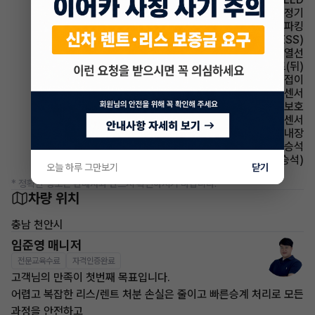
에어컨 공기청정기
파킹 전자식 파킹
주행안전 급제동경보시스템(ESS)
사이드미러 열선
시트 열선시트(뒤)
사이드미러 전동접이
주차보조 후방감지센서
에어백 무릎보호
주차보조 전방감지센서
스티어링휠 열선내장
에어백 동승석
시트 전동시트(동승석)
오늘 하루 그만보기
닫기
* 정확한 정보는 판매자와 반드시 확인하시기 바랍니다.
차량 위치
충남 천안시
임준영 매니저
전문교육수료
자격인증완료
고객님의 만족이 첫번째 목표입니다.
어렵고 복잡한 리스/렌트 처분 손실은 줄이고 빠른승계 처리로 모든
과정을 안전하고