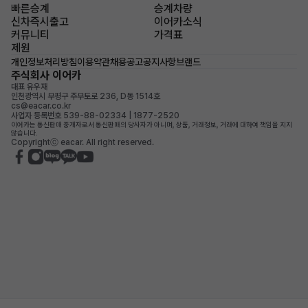
빠른승계
승계차량
신차즉시출고
이어카소식
커뮤니티
가격표
제원
개인정보처리방침
이용약관
채용공고
공지사항
브랜드
주식회사 이어카
대표 유우재
인천광역시 부평구 주부토로 236, D동 1514호
cs@eacar.co.kr
사업자 등록번호 539-88-02334 | 1877-2520
이어카는 통신판매 중개자로서 통신판매의 당사자가 아니며, 상품, 거래정보, 거래에 대하여 책임을 지지
않습니다.
Copyrightⓒ eacar. All right reserved.