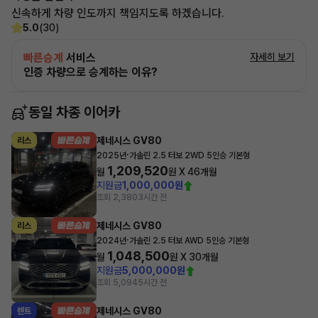
신속하게 차량 인도까지 책임지도록 하겠습니다.
5.0
(30)
빠른승계
서비스
자세히 보기
인증 차량으로 승계하는 이유?
동일 차종 이어카
제네시스 GV80
리스
·
2025년
가솔린 2.5 터보 2WD 5인승 기본형
1,209,520
월
원 X
46
개월
지원금
1,000,000원
조회 2,380
3시간 전
제네시스 GV80
리스
·
2024년
가솔린 2.5 터보 AWD 5인승 기본형
1,048,500
월
원 X
30
개월
지원금
5,000,000원
조회 5,094
5시간 전
제네시스 GV80
렌트