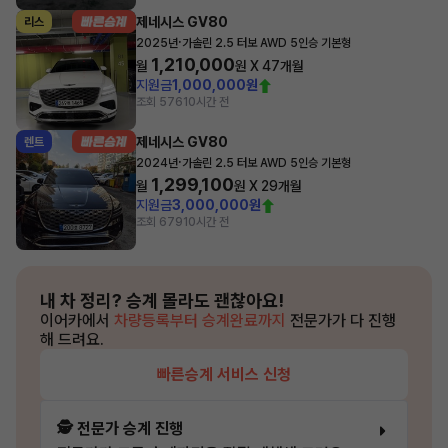
제네시스 GV80
리스
·
2025년
가솔린 2.5 터보 AWD 5인승 기본형
1,210,000
월
원 X
47
개월
지원금
1,000,000원
조회 576
10시간 전
제네시스 GV80
렌트
·
2024년
가솔린 2.5 터보 AWD 5인승 기본형
1,299,100
월
원 X
29
개월
지원금
3,000,000원
조회 679
10시간 전
내 차 정리?
승계 몰라도 괜찮아요!
이어카에서
차량등록부터 승계완료까지
전문가가 다 진행
해 드려요.
빠른승계 서비스 신청
🕵️ 전문가 승계 진행