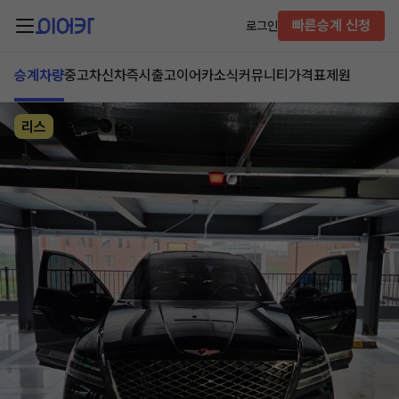
빠른승계 신청
로그인
승계차량
중고차
신차즉시출고
이어카소식
커뮤니티
가격표
제원
리스