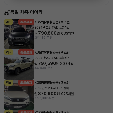
동일 차종 이어카
KG모빌리티(쌍용) 렉스턴
리스
·
2024년
2.2 4WD 노블레스
790,800
월
원 X
33
개월
조회 139
1주 전
KG모빌리티(쌍용) 렉스턴
리스
·
2024년
2.2 4WD 노블레스
797,590
월
원 X
33
개월
조회 535
1주 전
KG모빌리티(쌍용) 렉스턴
리스
·
2019년
2.2 4WD 어드벤처
370,900
월
원 X
25
개월
조회 1,108
1주 전