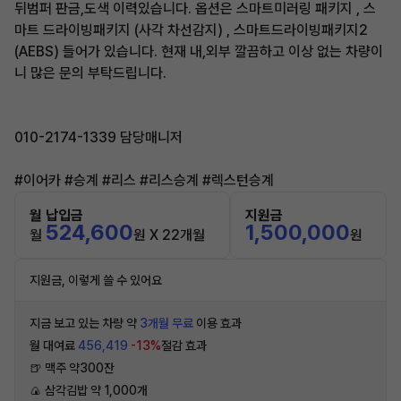
뒤범퍼 판금,도색 이력있습니다. 옵션은 스마트미러링 패키지 , 스
마트 드라이빙패키지 (사각 차선감지) , 스마트드라이빙패키지2
(AEBS) 들어가 있습니다. 현재 내,외부 깔끔하고 이상 없는 차량이
니 많은 문의 부탁드립니다.
010-2174-1339 담당매니저
#이어카 #승계 #리스 #리스승계 #렉스턴승계
월 납입금
지원금
524,600
1,500,000
월
원 X 22개월
원
지원금, 이렇게 쓸 수 있어요
지금 보고 있는 차량 약
3개월 무료
이용 효과
월 대여료
456,419
-13%
절감 효과
🍺 맥주 약300잔
🍙 삼각김밥 약 1,000개