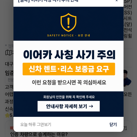
[필독] 이어카 사칭 사기 주의 안내
×
주행안전 차체자세제어장치(VDC,ESC,ESP)
에어컨 수동에어컨
주행안전 급제동경보시스템(ESS)
시트 인조가죽시트
시트 열선시트(앞)
에어백 운전석
스티어링휠 가죽스티어링휠
* 정확한 정보는 판매자와 반드시 확인하시기 바랍니다.
차량 위치
대구
임준영 매니저
전문교육수료
자격인증완료
고객님의 만족이 첫번째 목표입니다.
어렵고 복잡한 리스/렌트 처분 손실은 줄이고 빠른승계 처리로 모든
과정을 안전하고
신속하게 차량 인도까지 책임지도록 하겠습니다.
5.0
(30)
오늘 하루 그만보기
닫기
빠른승계
서비스
자세히 보기
인증 차량으로 승계하는 이유?