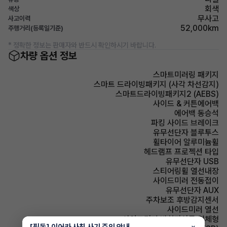
회색
색상
무사고
사고이력
52,000km
주행거리(등록일기준)
* 정확한 정보는 판매자와 반드시 확인하시기 바랍니다.
차량 옵션 정보
스마트미러링 패키지
스마트 드라이빙패키지 (사각 차선감지)
스마트드라이빙패키지2 (AEBS)
사이드 & 커튼에어백
에어백 동승석
파킹 사이드 브레이크
유무선단자 블루투스
휠타이어 알루미늄휠
헤드램프 프로젝션 타입
유무선단자 USB
스티어링휠 열선내장
사이드미러 전동접이
유무선단자 AUX
주차보조 후방감지센서
사이드미러 열선
사이드미러 방향지시등 일체형