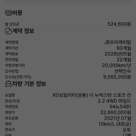
비용
524,600원
월 납입금
계약 정보
JB우리캐피탈
계약업체
60개월
계약기간
2028년05월
계약종료
22개월
잔여개월
20,000km/년
약정주행거리
선택인수
인수방법
9,065,000원
인수금(잔존가치)
차량 기본 정보
KG모빌리티(쌍용) 더 뉴렉스턴 스포츠 칸
모델명
2.2 4WD 와일드
등급/트림
94노5481
차량번호
32,660,000원
차량가
2021년 07월
최초등록
10km/L (4등급)
연비
오토
변속기
디젤
유종