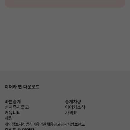
이어카 앱 다운로드
빠른승계
승계차량
신차즉시출고
이어카소식
커뮤니티
가격표
제원
개인정보처리방침
이용약관
채용공고
공지사항
브랜드
주식회사 이어카