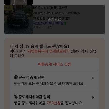
KG모빌리티(쌍용) 렉스턴
리스
·
2019년
5링크 4TRONIC 프로페셔널 S
608,000
월
원 X
0
개월
승계완료
지원금
5,000,000원
조회 753
3년 전
내 차 정리?
승계 몰라도 괜찮아요!
이어카에서
차량등록부터 승계완료까지
전문가가 다 진행
해 드려요.
빠른승계 서비스 신청
🕵️ 전문가 승계 진행
전문가가 모든 승계과정을 직접 대행해 드려요.
💣 중도해지위약금 절약
평균 중도해지위약금
753만원
을 절약했어요.