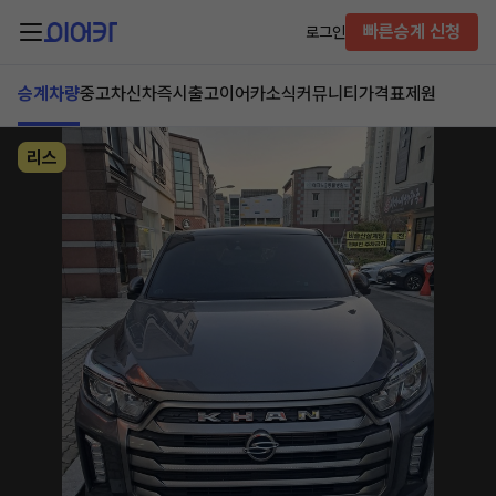
빠른승계 신청
로그인
승계차량
중고차
신차즉시출고
이어카소식
커뮤니티
가격표
제원
리스