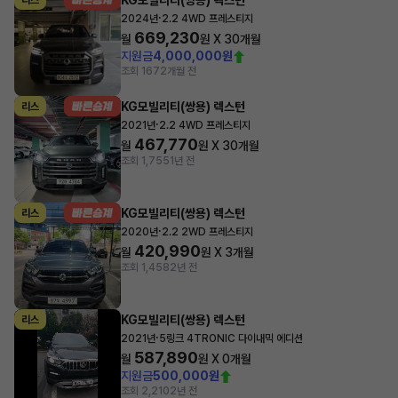
KG모빌리티(쌍용) 렉스턴
리스
·
2024년
2.2 4WD 프레스티지
669,230
월
원 X
30
개월
지원금
4,000,000원
조회 167
2개월 전
KG모빌리티(쌍용) 렉스턴
리스
·
2021년
2.2 4WD 프레스티지
467,770
월
원 X
30
개월
조회 1,755
1년 전
KG모빌리티(쌍용) 렉스턴
리스
·
2020년
2.2 2WD 프레스티지
420,990
월
원 X
3
개월
조회 1,458
2년 전
KG모빌리티(쌍용) 렉스턴
리스
·
2021년
5링크 4TRONIC 다이내믹 에디션
587,890
월
원 X
0
개월
지원금
500,000원
조회 2,210
2년 전