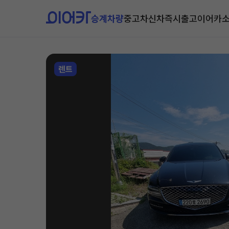
승계차량
중고차
신차즉시출고
이어카
렌트