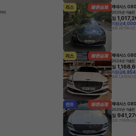
제네시스 G8
리스
·
패키지
2025년
가솔린 
1,017,
월
지원금
4,00
조회 201
16시간
제네시스 G8
리스
·
2024년
가솔린 
1,168,
월
지원금
6,85
조회 1,819
16시
제네시스 G8
렌트
·
2025년
가솔린 
941,27
월
조회 708
16시간