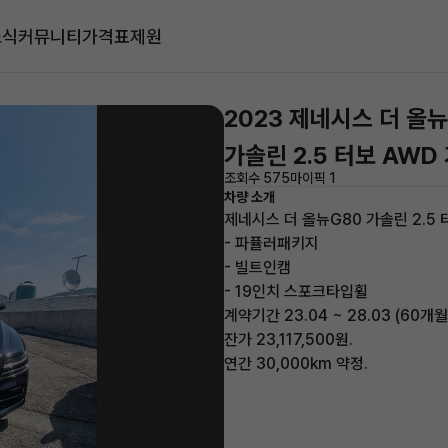
소식
커뮤니티
가격표
제원
2023 제네시스 더 올
가솔린 2.5 터보 AWD
조회수 575
마이픽 1
차량 소개
제네시스 더 올뉴G80 가솔린 2.5 
- 파퓰러패키지
- 빌트인캠
- 19인치 스포크타입휠
계약기간 23.04 ~ 28.03 (60개월
잔가 23,117,500원.
연간 30,000km 약정.