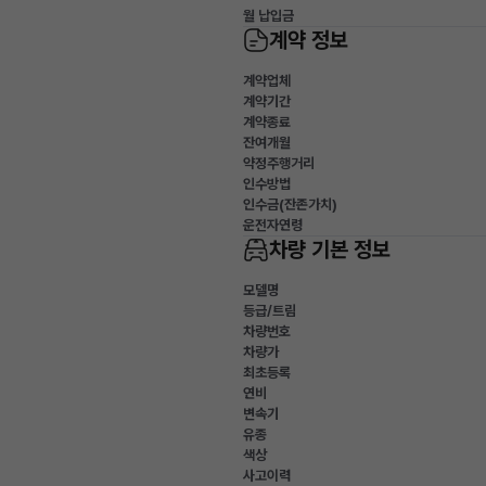
월 납입금
계약 정보
계약업체
계약기간
계약종료
잔여개월
약정주행거리
인수방법
인수금(잔존가치)
운전자연령
차량 기본 정보
모델명
등급/트림
차량번호
차량가
최초등록
연비
변속기
유종
색상
사고이력