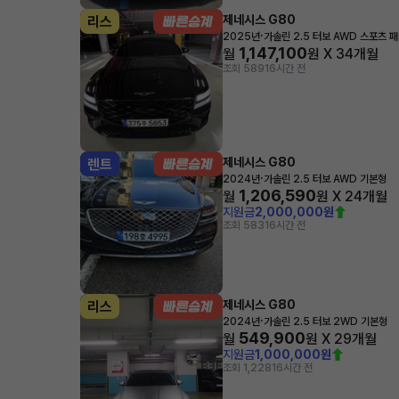
제네시스 G80
리스
·
2025년
가솔린 2.5 터보 AWD 스포츠 
1,147,100
월
원 X
34
개월
조회 589
16시간 전
제네시스 G80
렌트
·
2024년
가솔린 2.5 터보 AWD 기본형
1,206,590
월
원 X
24
개월
지원금
2,000,000원
조회 583
16시간 전
제네시스 G80
리스
·
2024년
가솔린 2.5 터보 2WD 기본형
549,900
월
원 X
29
개월
지원금
1,000,000원
조회 1,228
16시간 전