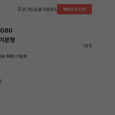
로그인
앱 다운로드
빠른승계 신청
뉴G80
 기본형
1년 전
터보 AWD 기본형
)