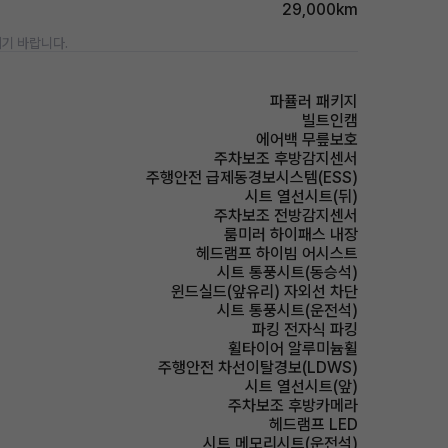
29,000km
기 바랍니다.
파퓰러 패키지
빌트인캠
에어백 무릎보호
주차보조 후방감지센서
주행안전 급제동경보시스템(ESS)
시트 열선시트(뒤)
주차보조 전방감지센서
룸미러 하이패스 내장
헤드램프 하이빔 어시스트
시트 통풍시트(동승석)
윈드실드(앞유리) 자외선 차단
시트 통풍시트(운전석)
파킹 전자식 파킹
휠타이어 알루미늄휠
주행안전 차선이탈경보(LDWS)
시트 열선시트(앞)
주차보조 후방카메라
헤드램프 LED
시트 메모리시트(운전석)