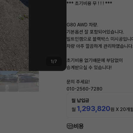
*** 초기비용 무 ! ! ! ***
G80 AWD 차량.
기본옵션 잘 포함되어있습니다.
빌트인캠으로 블랙박스 미시공입니다
차량 아주 깔끔하게 관리하였습니다
초기비용 없기떄문에 부담없이
1/7
승계받으실 수 있습니다!
문의 주세요!
010-2560-7280
월 납입금
1,293,820
월
원 X 20개
비용