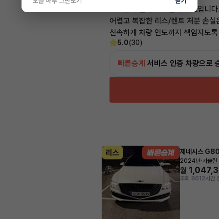
오늘 하루 그만보기
닫기
고객님의 만족이 첫번째 목표입니다
어렵고 복잡한 리스/렌트 처분 손실
신속하게 차량 인도까지 책임지도록
5.0
(30)
빠른승계
서비스
인증 차량으로 
제네시스 G8
리스
·
2024년
가솔린 
1,047,
월
조회 861
2시간 