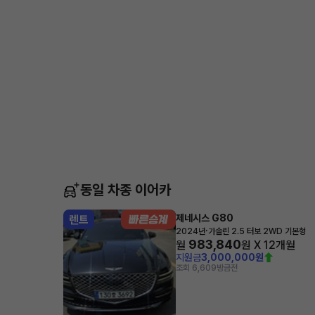
동일 차종 이어카
제네시스 G80
렌트
·
2024년
가솔린 2.5 터보 2WD 기본형
983,840
월
원 X
12
개월
지원금
3,000,000원
조회 6,609
방금전