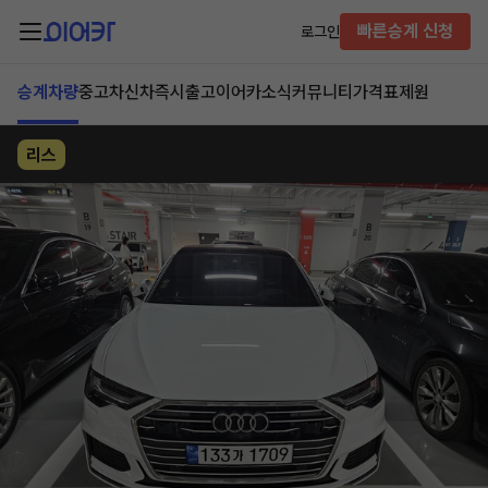
빠른승계 신청
로그인
승계차량
중고차
신차즉시출고
이어카소식
커뮤니티
가격표
제원
리스