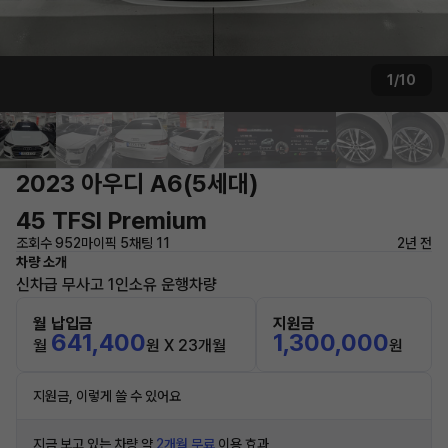
1/10
2023 아우디 A6(5세대)
45 TFSI Premium
조회수 952
마이픽 5
채팅 11
2년 전
차량 소개
신차급 무사고 1인소유 운행차량
월 납입금
지원금
641,400
1,300,000
월
원 X 23개월
원
지원금, 이렇게 쓸 수 있어요
지금 보고 있는 차량 약
2개월 무료
이용 효과