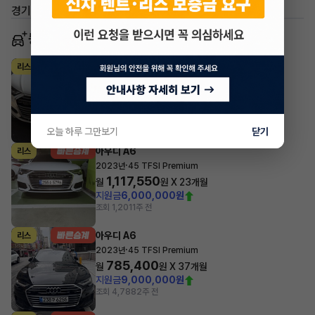
경기 화성시 신동
동일 차종 이어카
아우디 A6
리스
·
2023년
40 TDI
1,189,503
월
원 X
2
개월
조회 407
1주 전
오늘 하루 그만보기
닫기
아우디 A6
리스
·
2023년
45 TFSI Premium
1,117,550
월
원 X
23
개월
지원금
6,000,000원
조회 1,201
1주 전
아우디 A6
리스
·
2023년
45 TFSI Premium
785,400
월
원 X
37
개월
지원금
9,000,000원
조회 4,788
2주 전