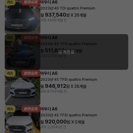
아우디 A6
리스
·
2023년
40 TDI quattro Premium
937,540
월
원 X
26
개월
조회 459
8개월 전
아우디 A6
리스
·
2023년
45 TFSI quattro Premium
511,832
월
원 X
5
개월
승계완료
조회 570
8개월 전
아우디 A6
리스
·
2023년
45 TFSI quattro Premium
946,912
월
원 X
28
개월
조회 670
9개월 전
아우디 A6
리스
·
2020년
45 TFSI quattro Premium
920,000
월
원 X
0
개월
조회 2,054
1년 전