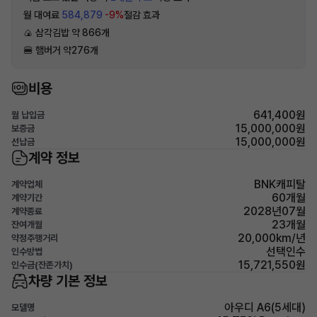
월 대여료
584,879
-9%
절감 효과
🍙 삼각김밥 약 866개
🍔 햄버거 약276개
비용
641,400원
월 납입금
15,000,000원
보증금
15,000,000원
선납금
계약 정보
BNK캐피탈
계약업체
60개월
계약기간
2028년07월
계약종료
23개월
잔여개월
20,000km/년
약정주행거리
선택인수
인수방법
15,721,550원
인수금(잔존가치)
차량 기본 정보
아우디 A6(5세대)
모델명