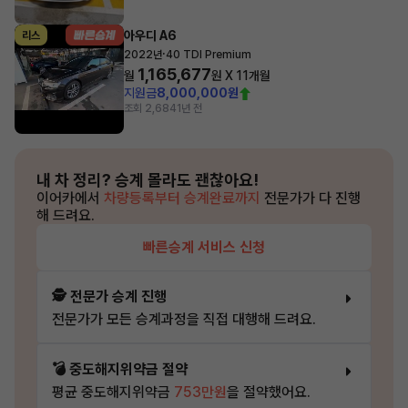
아우디 A6
리스
·
2022년
40 TDI Premium
1,165,677
월
원 X
11
개월
지원금
8,000,000원
조회 2,684
1년 전
내 차 정리?
승계 몰라도 괜찮아요!
이어카에서
차량등록부터 승계완료까지
전문가가 다 진행
해 드려요.
빠른승계 서비스 신청
🕵️ 전문가 승계 진행
전문가가 모든 승계과정을 직접 대행해 드려요.
💣 중도해지위약금 절약
평균 중도해지위약금
753만원
을 절약했어요.