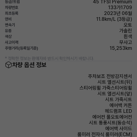
45 TFSI Premium
등급/트림
133가1709
차량번호
2023년 06월
최초등록
11.8km/L (3등급)
연비
오토
변속기
가솔린
유종
흰색
색상
무사고
사고이력
15,253km
주행거리(등록일기준)
* 정확한 정보는 판매자와 반드시 확인하시기 바랍니다.
차량 옵션 정보
주차보조 전방감지센서
시트 열선시트(뒤)
스티어링휠 가죽스티어링휠
시트 열선시트(앞)
시트 가죽시트
에어백 커튼
헤드램프 LED
에어컨 풀오토에어컨
시트 통풍시트(동승석)
에어백 사이드
룸미러 전자식 룸미러(ECM)