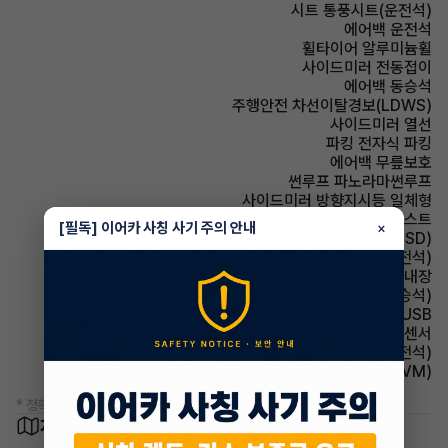
시트 통풍시트(운전석)
에어백 운전석
휠타이어 알루미늄휠
사이드미러 전동접이
에어백 동승석
주행안전 차선이탈경보(LDWS)
사이드미러 열선
파킹 전자식 파킹
에어백 무릎보호
썬루프 파노라마썬루프
사이드미러 방향지시등 일체형
헤드램프 하이빔 어시스트
[필독] 이어카 사칭 사기 주의 안내
×
주행안전 후측방경보시스템(BSD)
시트 메모리시트(운전석)
스티어링휠 열선내장
시트 전동시트(동승석)
유무선단자 USB
주차보조 후방감지센서
시트 전동시트(운전석)
주차보조 어라운드뷰(AVM)
* 정확한 정보는 판매자와 반드시 확인하시기 바랍니다.
차량 위치