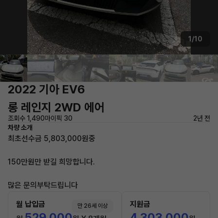
1/10
2022 기아 EV6
롱 레인지 2WD 에어
조회수 1,490
마이픽 30
2년 전
차량 소개
최초선수금 5,803,000원중
150만원만 받길 희망합니다.
많은 문의부탁드립니다
월 납입금
지원금
만 26세 이상
529,000
4,303,000