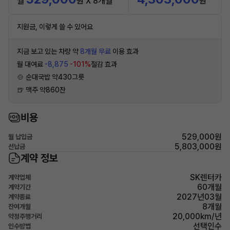
월
원 X 8개월
원
지원금, 이렇게 쓸 수 있어요
지금 보고 있는 차량 약
8개월 무료
이용 효과
월 대여료
-8,875
-101%
절감 효과
🍲 순대국밥 약430그릇
🍺 맥주 약860잔
비용
529,000원
월 납입금
5,803,000원
선납금
계약 정보
SK렌터카
계약업체
60개월
계약기간
2027년03월
계약종료
8개월
잔여개월
20,000km/년
약정주행거리
선택인수
인수방법