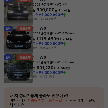
·
2023년
롱 레인지 4WD 에어
900,000
월
원 X
15
개월
지원금
5,000,000원
조회 2,575
1개월 전
기아 EV6
렌트
·
2023년
롱 레인지 4WD GT-Line
1,118,480
월
원 X
23
개월
지원금
3,000,000원
조회 1,580
2개월 전
기아 EV6
렌트
·
2023년
롱 레인지 4WD GT-Line
901,230
월
원 X
24
개월
지원금
5,000,000원
조회 1,010
6개월 전
내 차 정리?
승계 몰라도 괜찮아요!
이어카에서
차량등록부터 승계완료까지
전문가가 다 진행
해 드려요.