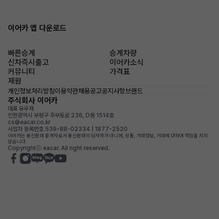
이어카 앱 다운로드
빠른승계
승계차량
신차즉시출고
이어카소식
커뮤니티
가격표
제원
개인정보처리방침
이용약관
채용공고
공지사항
브랜드
주식회사 이어카
대표 유우재
인천광역시 부평구 주부토로 236, D동 1514호
cs@eacar.co.kr
사업자 등록번호 539-88-02334 | 1877-2520
이어카는 통신판매 중개자로서 통신판매의 당사자가 아니며, 상품, 거래정보, 거래에 대하여 책임을 지지
않습니다.
Copyrightⓒ eacar. All right reserved.