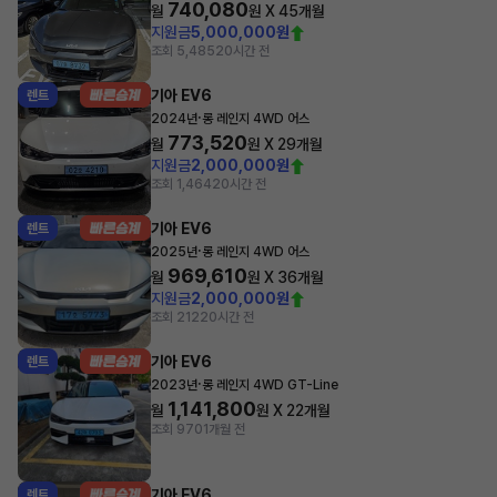
740,080
월
원 X
45
개월
지원금
5,000,000원
조회 5,485
20시간 전
기아 EV6
렌트
·
2024년
롱 레인지 4WD 어스
773,520
월
원 X
29
개월
지원금
2,000,000원
조회 1,464
20시간 전
기아 EV6
렌트
·
2025년
롱 레인지 4WD 어스
969,610
월
원 X
36
개월
지원금
2,000,000원
조회 212
20시간 전
기아 EV6
렌트
·
2023년
롱 레인지 4WD GT-Line
1,141,800
월
원 X
22
개월
조회 970
1개월 전
기아 EV6
렌트