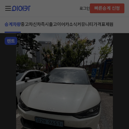
빠른승계 신청
로그인
승계차량
중고차
신차즉시출고
이어카소식
커뮤니티
가격표
제원
렌트