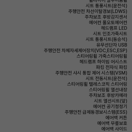
휠타이어 알루미늄휠
시트 통풍시트(운전석)
주행안전 차선이탈경보(LDWS)
주차보조 후방감지센서
에어컨 풀오토에어컨
헤드램프 LED
시트 인조가죽시트
시트 통풍시트(동승석)
유무선단자 USB
주행안전 차체자세제어장치(VDC,ESC,ESP)
스티어링휠 가죽스티어링휠
헤드램프 하이빔 어시스트
파킹 전자식 파킹
주행안전 샤시 통합 제어 시스템(VSM)
시트 전동시트(운전석)
스티어링휠 텔레스코픽 스티어링
스티어링휠 열선내장
주차보조 후방카메라
시트 열선시트(앞)
에어컨 공기청정기
주행안전 급제동경보시스템(ESS)
에어백 커튼
에어백 무릎보호
에어백 사이드