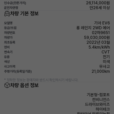
26,114,000원
인수금(잔존가치)
만26세 이상
운전자연령
차량 기본 정보
기아 EV6
모델명
롱 레인지 2WD 에어
등급/트림
02하9651
차량번호
59,030,000원
차량가
2022년 03월
최초등록
5.4km/kWh
연비
CVT
변속기
전기
유종
미색
색상
무사고
사고이력
21,000km
주행거리(등록일기준)
* 정확한 정보는 판매자와 반드시 확인하시기 바랍니다.
차량 옵션 정보
기본형-컴포트
컨비니언스
드라이브와이즈
하이테크