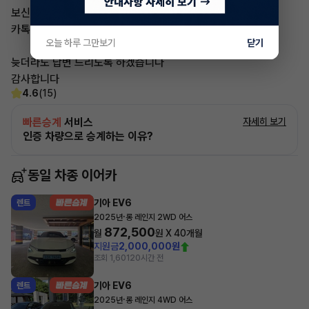
보신 차량 차량번호
카톡 남겨주시면
오늘 하루 그만보기
닫기
늦더라도 답변 드리도록 하겠습니다
감사합니다
4.6
(15)
빠른승계
서비스
자세히 보기
인증 차량으로 승계하는 이유?
동일 차종 이어카
기아 EV6
렌트
·
2025년
롱 레인지 2WD 어스
872,500
월
원 X
40
개월
지원금
2,000,000원
조회 1,601
20시간 전
기아 EV6
렌트
·
2025년
롱 레인지 4WD 어스