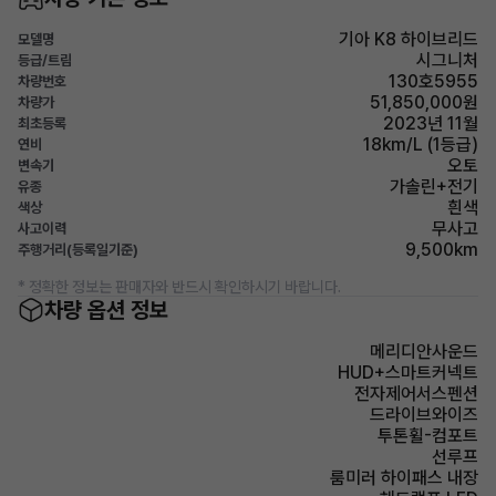
기아 K8 하이브리드
모델명
시그니처
등급/트림
130호5955
차량번호
51,850,000원
차량가
2023년 11월
최초등록
18km/L (1등급)
연비
오토
변속기
가솔린+전기
유종
흰색
색상
무사고
사고이력
9,500km
주행거리(등록일기준)
* 정확한 정보는 판매자와 반드시 확인하시기 바랍니다.
차량 옵션 정보
메리디안사운드
HUD+스마트커넥트
전자제어서스펜션
드라이브와이즈
투톤휠-컴포트
선루프
룸미러 하이패스 내장