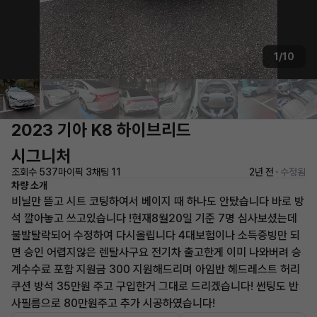
1/10
2023 기아 K8 하이브리드
시그니처
조회수 537
마이픽 3
채팅 11
2년 전 ·
수정됨
차량 소개
비닐만 뜯고 시트 코팅하여서 베이지 때 하나도 안탔습니다 바로 방
석 깔아놓고 쓰고있습니다 !현재8월20일 기준 7명 심사보셨는데
불발탈락되어 수정하여 다시올립니다 4대보험이나 소득증빙만 되
면 승인 어렵지않은 렌탈사구요 전기차 출고한게 이미 나와버려 승
계수수료 포함 지원금 300 지원해드리며 아임반 헤드레스트 허리
쿠션 방석 35만원 주고 구입한거 그대로 드리겠습니다! 썬팅도 반
사필름으로 80만원주고 추가 시공하였습니다!