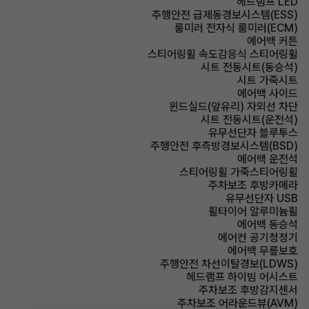
헤드램프 LED
주행안전 급제동경보시스템(ESS)
룸미러 전자식 룸미러(ECM)
에어백 커튼
스티어링휠 속도감응식 스티어링휠
시트 전동시트(동승석)
시트 가죽시트
에어백 사이드
윈드실드(앞유리) 자외선 차단
시트 전동시트(운전석)
유무선단자 블루투스
주행안전 후측방경보시스템(BSD)
에어백 운전석
스티어링휠 가죽스티어링휠
주차보조 후방카메라
유무선단자 USB
휠타이어 알루미늄휠
에어백 동승석
에어컨 공기청정기
에어백 무릎보호
주행안전 차선이탈경보(LDWS)
헤드램프 하이빔 어시스트
주차보조 후방감지센서
주차보조 어라운드뷰(AVM)