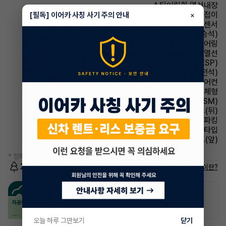
스티어링휠 열선내장
사이드미러 전동접이
[필독] 이어카 사칭 사기 주의 안내
×
주차보조 전방감지센서
시트 통풍시트(동승석)
스티어링휠 텔레스코픽 스티어링
사이드미러 열선
주행안전 차체자세제어장치(VDC,ESC,ESP)
시트 통풍시트(운전석)
에어컨 풀오토에어컨
사이드미러 방향지시등 일체형
주행안전 샤시 통합 제어 시스템(VSM)
시트 열선시트(뒤)
파킹 전자식 파킹
헤드램프 프로젝션 타입
시트 열선시트(앞)
* 정확한 정보는 판매자와 반드시 확인하시기 바랍니다.
저공해차량 정보
저공해차량이란?
공항주차장
공영주차장
50% 할인
50% 할인
오늘 하루 그만보기
닫기