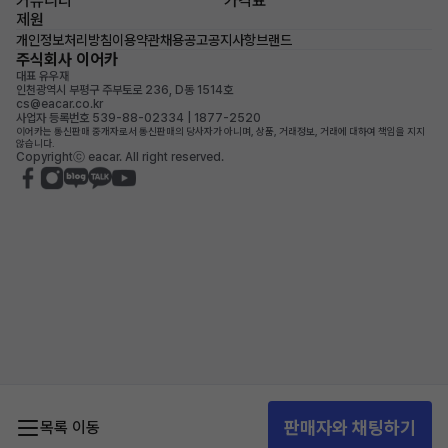
커뮤니티
가격표
제원
개인정보처리방침
이용약관
채용공고
공지사항
브랜드
주식회사 이어카
대표 유우재
인천광역시 부평구 주부토로 236, D동 1514호
cs@eacar.co.kr
사업자 등록번호 539-88-02334 | 1877-2520
이어카는 통신판매 중개자로서 통신판매의 당사자가 아니며, 상품, 거래정보, 거래에 대하여 책임을 지지
않습니다.
Copyrightⓒ eacar. All right reserved.
판매자와 채팅하기
목록 이동