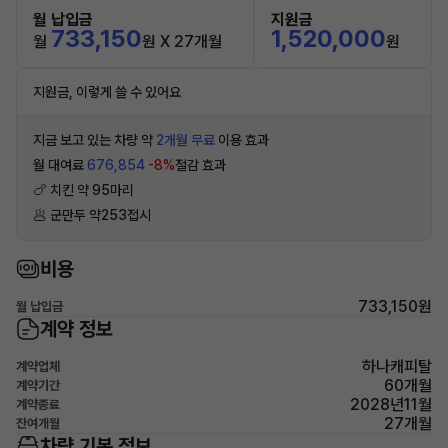
월 납입금
지원금
733,150
1,520,000
월
원 X 27개월
원
지원금, 이렇게 쓸 수 있어요
지금 보고 있는 차량 약
2개월 무료
이용 효과
월 대여료
676,854
-8%
절감 효과
🍗 치킨 약 95마리
🥟 군만두 약253접시
비용
733,150원
월 납입금
계약 정보
하나캐피탈
계약업체
60개월
계약기간
2028년11월
계약종료
27개월
잔여개월
차량 기본 정보