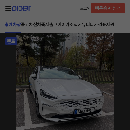
빠른승계 신청
로그인
승계차량
중고차
신차즉시출고
이어카소식
커뮤니티
가격표
제원
렌트