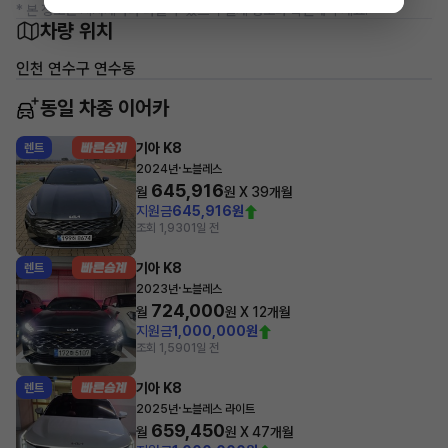
* 본 정보는 지자체마다 다를 수 있으니 실제 정보와 확인해 주세요.
차량 위치
인천 연수구 연수동
동일 차종 이어카
기아 K8
렌트
·
2024년
노블레스
645,916
월
원 X
39
개월
지원금
645,916원
조회 1,930
1일 전
기아 K8
렌트
·
2023년
노블레스
724,000
월
원 X
12
개월
지원금
1,000,000원
조회 1,590
1일 전
기아 K8
렌트
·
2025년
노블레스 라이트
659,450
월
원 X
47
개월