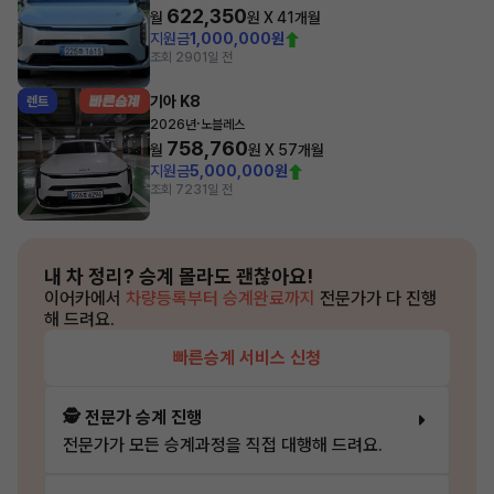
622,350
월
원 X
41
개월
지원금
1,000,000원
조회 290
1일 전
기아 K8
렌트
·
2026년
노블레스
758,760
월
원 X
57
개월
지원금
5,000,000원
조회 723
1일 전
내 차 정리?
승계 몰라도 괜찮아요!
이어카에서
차량등록부터 승계완료까지
전문가가 다 진행
해 드려요.
빠른승계 서비스 신청
🕵️ 전문가 승계 진행
전문가가 모든 승계과정을 직접 대행해 드려요.