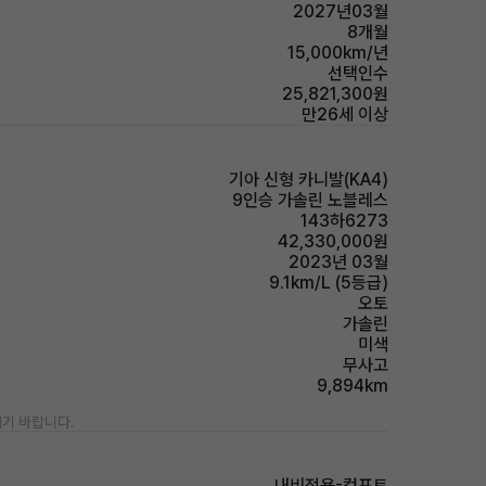
2027년03월
8개월
15,000km/년
선택인수
25,821,300원
만26세 이상
기아 신형 카니발(KA4)
9인승 가솔린 노블레스
143하6273
42,330,000원
2023년 03월
9.1km/L (5등급)
오토
가솔린
미색
무사고
9,894km
기 바랍니다.
내비적용-컴포트