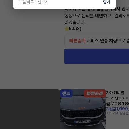
오늘 하루 그만보기
닫기
전문교육수료
자격인증완료
이어카 빠른 승계 김정민매니저 입니
행동으로 논리를 대변하고 , 결과로
리겠습니다.
5.0
(8)
빠른승계
서비스
인증 차량으로 
기아 카니발
렌트
·
2026년
1.6 
708,18
월
지원금
1,000
조회 256
방금전