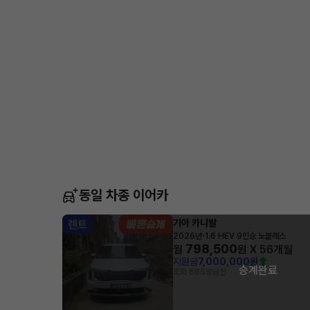
동일 차종 이어카
기아 카니발
렌트
·
2026년
1.6 HEV 9인승 노블레스
798,500
월
원 X
56
개월
지원금
7,000,000원
승계완료
조회 685
방금전