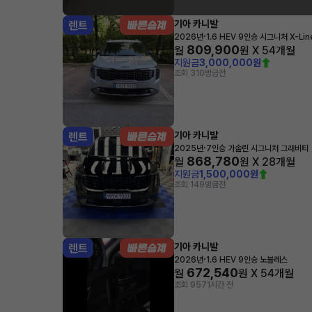
기아 카니발
렌트
·
2026년
1.6 HEV 9인승 시그니처 X-Lin
809,900
월
원 X
54
개월
지원금
3,000,000원
조회 310
방금전
기아 카니발
렌트
·
2025년
7인승 가솔린 시그니처 그래비티
868,780
월
원 X
28
개월
지원금
1,500,000원
조회 149
방금전
기아 카니발
렌트
·
2026년
1.6 HEV 9인승 노블레스
672,540
월
원 X
54
개월
조회 957
1시간 전