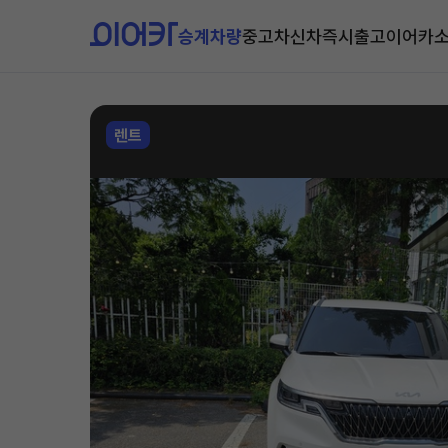
승계차량
중고차
신차즉시출고
이어카
렌트