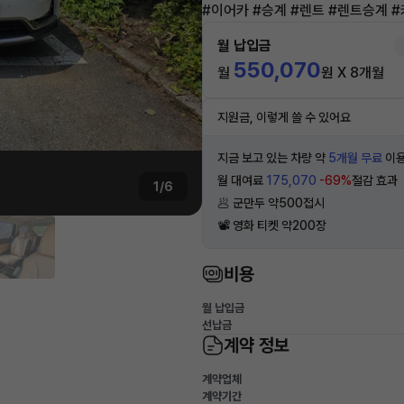
#이어카 #승계 #렌트 #렌트승계 
월 납입금
550,070
월
원 X 8개월
지원금, 이렇게 쓸 수 있어요
지금 보고 있는 차량 약
5개월 무료
이용
월 대여료
175,070
-69%
절감 효과
1/6
🥟 군만두 약500접시
📽 영화 티켓 약200장
비용
월 납입금
선납금
계약 정보
계약업체
계약기간