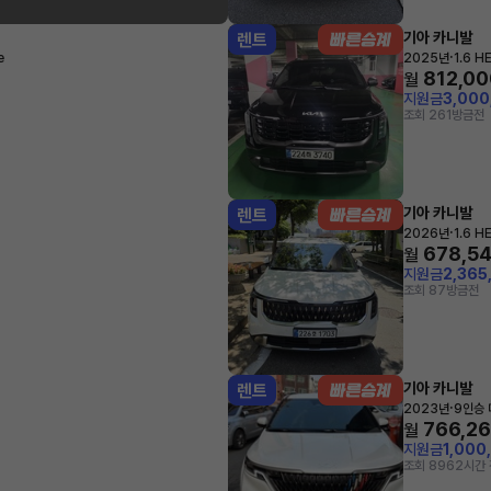
기아 카니발
렌트
·
e
2025년
1.6 
812,00
월
지원금
3,00
조회 261
방금전
기아 카니발
렌트
·
2026년
1.6 
678,5
월
지원금
2,365
조회 87
방금전
기아 카니발
렌트
·
2023년
9인승
766,2
월
지원금
1,000
조회 896
2시간 