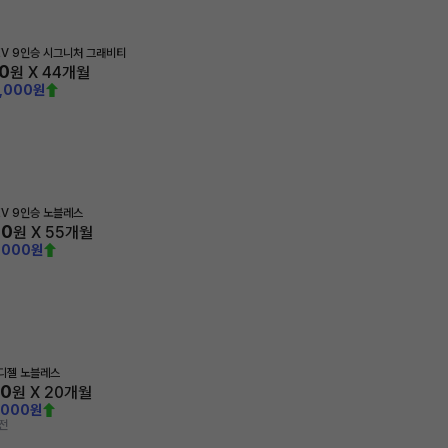
HEV 9인승 시그니처 그래비티
0
원 X
44
개월
0,000원
HEV 9인승 노블레스
40
원 X
55
개월
,000원
 디젤 노블레스
60
원 X
20
개월
,000원
전