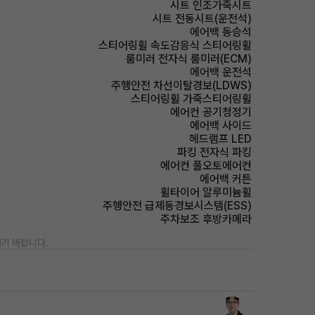
시트 인조가죽시트
시트 전동시트(운전석)
에어백 동승석
스티어링휠 속도감응식 스티어링휠
룸미러 전자식 룸미러(ECM)
에어백 운전석
주행안전 차선이탈경보(LDWS)
스티어링휠 가죽스티어링휠
에어컨 공기청정기
에어백 사이드
헤드램프 LED
파킹 전자식 파킹
에어컨 풀오토에어컨
에어백 커튼
휠타이어 알루미늄휠
주행안전 급제동경보시스템(ESS)
주차보조 후방카메라
기 바랍니다.