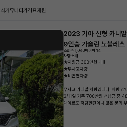
소식
커뮤니티
가격표
제원
2023 기아 신형 카니발
9인승 가솔린 노블레스
조회수 1,040
마이픽 14
차량 소개
★지원금 300만원~!!!!
★무사고차량
★비흡연차량
무사고 카니발 차량입니다. 차량 상
6/11일 기준 700만원 선납금 중 
대여료도 저렴한편이니 많은 문의 