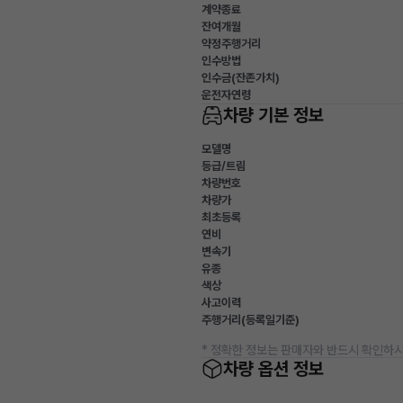
계약종료
잔여개월
약정주행거리
인수방법
인수금(잔존가치)
운전자연령
차량 기본 정보
모델명
등급/트림
차량번호
차량가
최초등록
연비
변속기
유종
색상
사고이력
주행거리(등록일기준)
* 정확한 정보는 판매자와 반드시 확인하시
차량 옵션 정보