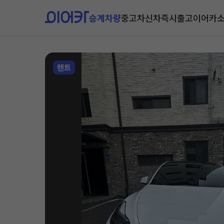
승계차량
중고차
신차즉시출고
이어카
렌트