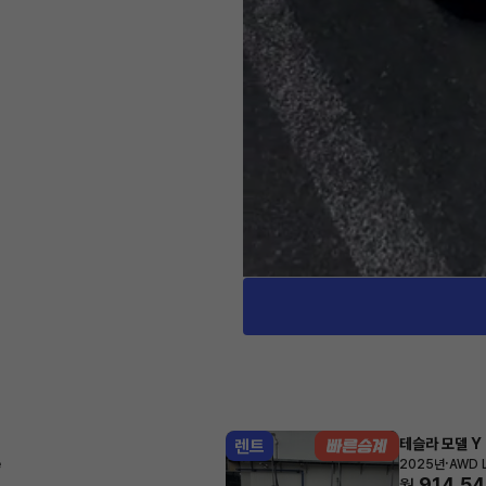
테슬라 모델 Y
렌트
·
e
2025년
AWD 
914,5
월