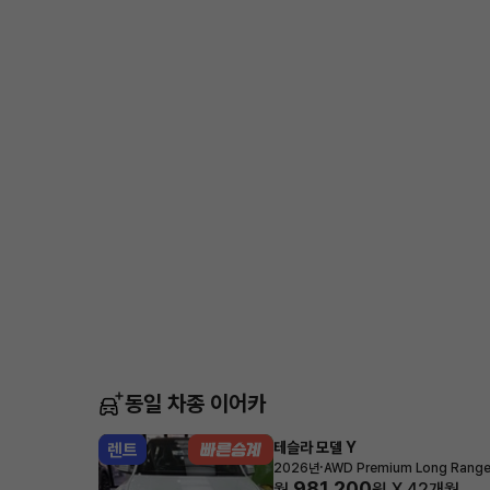
동일 차종 이어카
테슬라 모델 Y
렌트
·
2026년
AWD Premium Long Rang
981,200
월
원 X
42
개월