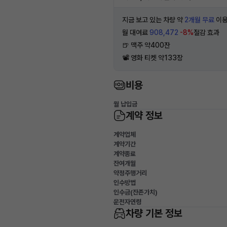
지금 보고 있는 차량 약
2개월 무료
이용
월 대여료
908,472
-8%
절감 효과
🍺 맥주 약400잔
📽 영화 티켓 약133장
비용
월 납입금
계약 정보
계약업체
계약기간
계약종료
잔여개월
약정주행거리
인수방법
인수금(잔존가치)
운전자연령
차량 기본 정보