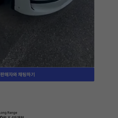
판매자와 채팅하기
Long Range
40
원 X
49
개월