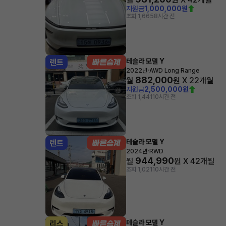
지원금
1,000,000원
조회 1,665
8시간 전
테슬라 모델 Y
렌트
·
2022년
AWD Long Range
882,000
월
원 X
22
개월
지원금
2,500,000원
조회 1,441
10시간 전
테슬라 모델 Y
렌트
·
2024년
RWD
944,990
월
원 X
42
개월
조회 1,021
10시간 전
테슬라 모델 Y
리스