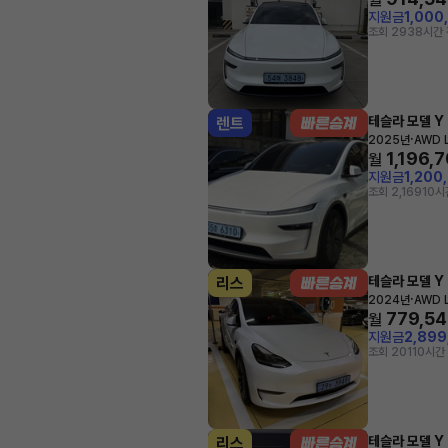
지원금
1,000
조회 293
8시간 
테슬라 모델 Y
렌트
·
2025년
AWD 
1,196,
월
지원금
1,200
조회 2,169
10시
테슬라 모델 Y
리스
·
2024년
AWD 
779,5
월
지원금
2,89
조회 201
10시간
테슬라 모델 Y
리스