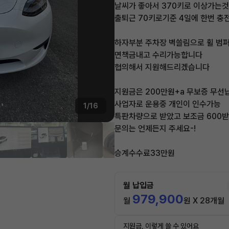
날씨가 좋아서 370키로 이상가는
출퇴근 70키로기준 4일에 한번 충
하자부분 주차장 벽쓸림으로 휠 범
면책금내고 수리가능합니다
협의해서 지원해드리겠습니다
지원금은 200만원+a 무보증 무선
사업자로 운용중 개인이 인수가능
1/16
특판차량으로 받았고 보조금 600
문의는 언제든지 주세요-!
승계수수료33만원
월 납입금
979,900
월
원 X 28개월
지원금, 이렇게 쓸 수 있어요