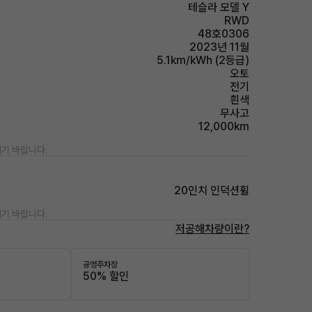
테슬라 모델 Y
RWD
48호0306
2023년 11월
5.1km/kWh (2등급)
오토
전기
흰색
무사고
12,000km
기 바랍니다.
20인치 인덕션휠
기 바랍니다.
저공해차량이란?
공영주차장
50% 할인