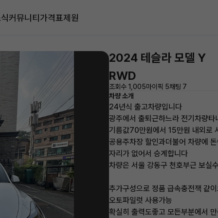
소식
커뮤니티
가격표
제원
2024 테슬라 모델 Y
RWD
조회수 1,005
마이픽 5
채팅 7
차량 소개
24년식 출고차량입니다
광주에서 출퇴근하느라 전기차량타
기름값70만원에서 15만원 내외로
공용주차장 할인과더불어 차량에 
자리가 없어서 승계합니다
차량은 서울 강동구 천호부근 보실
추가구성으로 정품 급속충전잭 같이
오토파일럿 사용가능
확실히 출력도좋고 모든부분에서 