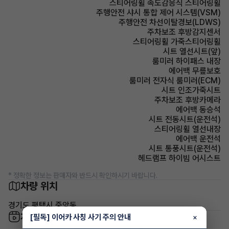
스티어링휠 속도감응식 스티어링휠
주행안전 샤시 통합 제어 시스템(VSM)
주행안전 차선이탈경보(LDWS)
주차보조 후방감지센서
스티어링휠 가죽스티어링휠
시트 열선시트(앞)
룸미러 하이패스 내장
에어백 무릎보호
룸미러 전자식 룸미러(ECM)
시트 인조가죽시트
주차보조 후방카메라
에어백 동승석
시트 전동시트(운전석)
스티어링휠 열선내장
에어백 운전석
시트 통풍시트(운전석)
헤드램프 하이빔 어시스트
* 정확한 정보는 판매자와 반드시 확인하시기 바랍니다.
차량 위치
경기도 평택시 중앙동
차량 영상
[필독] 이어카 사칭 사기 주의 안내
×