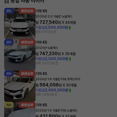
동일 차종 이어카
기아 K5
렌트
·
2025년
2.0 가솔린 노블레스
727,540
월
원 X
44
개월
지원금
2,500,000원
조회 575
2일 전
기아 K5
렌트
·
2024년
노블레스
747,230
월
원 X
38
개월
지원금
2,000,000원
조회 1,027
2일 전
기아 K5
렌트
·
2024년
1.6 가솔린 터보 프레스티지
594,056
월
원 X
30
개월
지원금
2,000,000원
조회 1,915
2일 전
기아 K5
리스
·
2025년
1.6 가솔린 터보 노블레스
431,800
월
원 X
45
개월