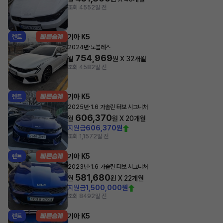
조회 455
2일 전
기아 K5
렌트
·
2024년
노블레스
754,969
월
원 X
32
개월
조회 458
2일 전
기아 K5
렌트
·
2025년
1.6 가솔린 터보 시그니처
606,370
월
원 X
20
개월
지원금
606,370원
조회 1,157
2일 전
기아 K5
렌트
·
2023년
1.6 가솔린 터보 시그니처
581,680
월
원 X
22
개월
지원금
1,500,000원
조회 849
2일 전
기아 K5
렌트