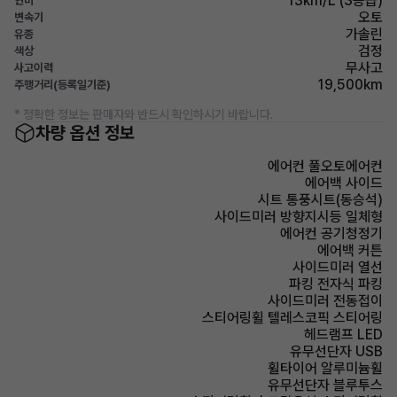
13km/L (3등급)
연비
오토
변속기
가솔린
유종
검정
색상
무사고
사고이력
19,500km
주행거리(등록일기준)
* 정확한 정보는 판매자와 반드시 확인하시기 바랍니다.
차량 옵션 정보
에어컨 풀오토에어컨
에어백 사이드
시트 통풍시트(동승석)
사이드미러 방향지시등 일체형
에어컨 공기청정기
에어백 커튼
사이드미러 열선
파킹 전자식 파킹
사이드미러 전동접이
스티어링휠 텔레스코픽 스티어링
헤드램프 LED
유무선단자 USB
휠타이어 알루미늄휠
유무선단자 블루투스