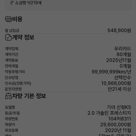
🥐 소금빵 약219개
비용
548,900원
월 납입금
계약 정보
우리카드
계약업체
60개월
계약기간
2025년11월
계약종료
0개월
잔여개월
99,999,999km/년
약정주행거리
선택인수
인수방법
10,966,000원
인수금(잔존가치)
만21세 이상
운전자연령
차량 기본 정보
기아 신형K5
모델명
2.0 가솔린 프레스티지
등급/트림
104허8311
차량번호
29,600,000원
차량가
2020년 11월
최초등록