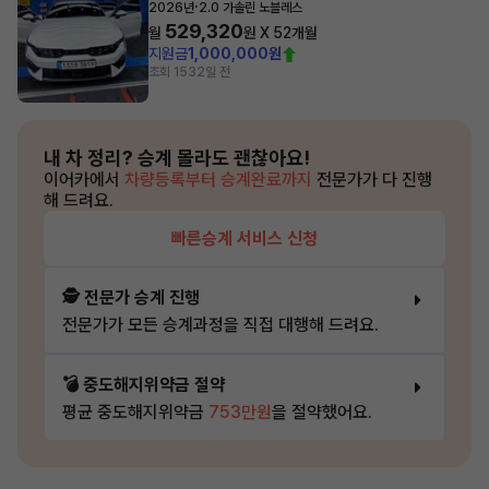
·
2026년
2.0 가솔린 노블레스
529,320
월
원 X
52
개월
지원금
1,000,000원
조회 153
2일 전
내 차 정리?
승계 몰라도 괜찮아요!
이어카에서
차량등록부터 승계완료까지
전문가가 다 진행
해 드려요.
빠른승계 서비스 신청
🕵️ 전문가 승계 진행
전문가가 모든 승계과정을 직접 대행해 드려요.
💣 중도해지위약금 절약
평균 중도해지위약금
753만원
을 절약했어요.