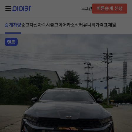
빠른승계 신청
로그인
승계차량
중고차
신차즉시출고
이어카소식
커뮤니티
가격표
제원
렌트