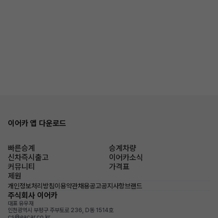
이어카 앱 다운로드
빠른승계
승계차량
신차즉시출고
이어카소식
커뮤니티
가격표
제원
개인정보처리방침
이용약관
채용공고
공지사항
브랜드
주식회사 이어카
대표 유우재
인천광역시 부평구 주부토로 236, D동 1514호
cs@eacar.co.kr