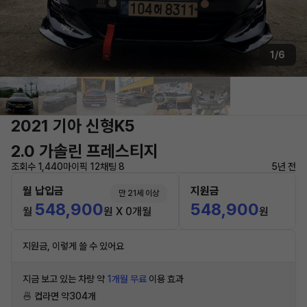
1/6
2021 기아 신형K5
2.0 가솔린 프레스티지
조회수 1,440
마이픽 12
채팅 8
5년 전
월 납입금
지원금
만 21세 이상
548,900
548,900
월
원 X 0개월
원
지원금, 이렇게 쓸 수 있어요
지금 보고 있는 차량 약
1개월 무료
이용 효과
🍜 컵라면 약304개