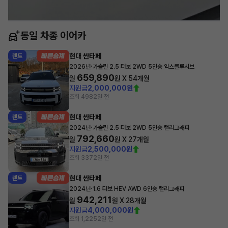
동일 차종 이어카
현대 싼타페
렌트
·
2026년
가솔린 2.5 터보 2WD 5인승 익스클루시브
659,890
월
원 X
54
개월
지원금
2,000,000원
조회 498
2일 전
현대 싼타페
렌트
·
2024년
가솔린 2.5 터보 2WD 5인승 캘리그래피
792,660
월
원 X
27
개월
지원금
2,500,000원
조회 337
2일 전
현대 싼타페
렌트
·
2024년
1.6 터보 HEV AWD 6인승 캘리그래피
942,211
월
원 X
28
개월
지원금
4,000,000원
조회 1,225
2일 전