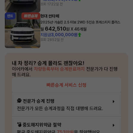
조회 172
2일 전
현대 싼타페
렌트
·
2025년
가솔린 2.5 터보 2WD 5인승 프레스티지 플러스
642,510
월
원 X
46
개월
지원금
3,000,000원
조회 285
2일 전
내 차 정리?
승계 몰라도 괜찮아요!
이어카에서
차량등록부터 승계완료까지
전문가가 다 진행
해 드려요.
빠른승계 서비스 신청
🕵️ 전문가 승계 진행
전문가가 모든 승계과정을 직접 대행해 드려요.
💣 중도해지위약금 절약
평균 중도해지위약금
753만원
을 절약했어요.