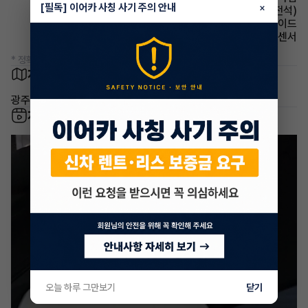
[필독] 이어카 사칭 사기 주의 안내
×
시트 전동시트(운전석)
에어백 사이드
주차보조 후방감지센서
* 정확한 정보는 판매자와 반드시 확인하시기 바랍니다.
차량 위치
광주 북구 본촌동
차량 영상
오늘 하루 그만보기
닫기