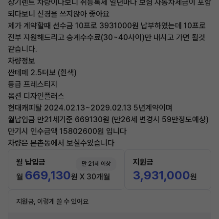
장기렌트 차량이다보니 취등록세 일년마다 보험 자동차세금이 포함
되다보니 신경을 쓰지않아 좋아요
제가 계약할때 선수금 10프로 3931000원 납부하였는데 10프로
전부 지원해드리고 승계수수료(30~40사이)만 내시고 가면 될것
같습니다.
차량정보
싼테페 2.5터보 (흰색)
등급 프레스티지
옵션 디자인플러스
현대캐피탈 2024.02.13~2029.02.13 5년계약이며
월납입금 만21세기준 669130원 (만26세 변경시 59만정도예상)
만기시 인수금액 15802600원 입니다
차량은 본촌동에서 보실수있습니다
월 납입금
지원금
만 21세 이상
669,130
3,931,000
월
원 X 30개월
원
지원금, 이렇게 쓸 수 있어요