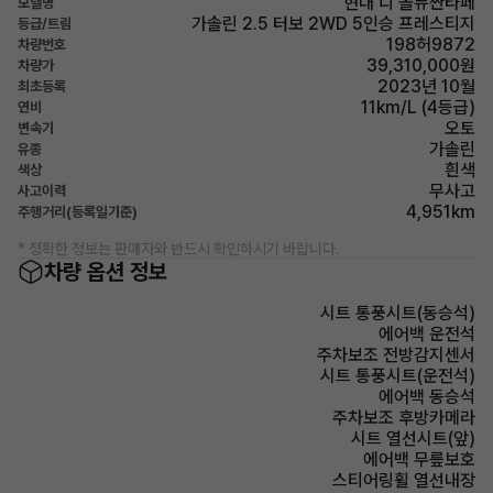
현대 디 올뉴싼타페
모델명
가솔린 2.5 터보 2WD 5인승 프레스티지
등급/트림
198허9872
차량번호
39,310,000원
차량가
2023년 10월
최초등록
11km/L (4등급)
연비
오토
변속기
가솔린
유종
흰색
색상
무사고
사고이력
4,951km
주행거리(등록일기준)
* 정확한 정보는 판매자와 반드시 확인하시기 바랍니다.
차량 옵션 정보
시트 통풍시트(동승석)
에어백 운전석
주차보조 전방감지센서
시트 통풍시트(운전석)
에어백 동승석
주차보조 후방카메라
시트 열선시트(앞)
에어백 무릎보호
스티어링휠 열선내장