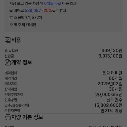
지금 보고 있는 차량 약
6개월 무료
이용 효과
월 대여료
538,097
-20%
절감 효과
🥐 소금빵 약1,572개
🍺 맥주 약786잔
비용
669,130원
월 납입금
3,913,100원
선납금
계약 정보
현대캐피탈
계약업체
60개월
계약기간
2029년02월
계약종료
30개월
잔여개월
20,000km/년
약정주행거리
선택인수
인수방법
15,802,600원
인수금(잔존가치)
만21세 이상
운전자연령
차량 기본 정보