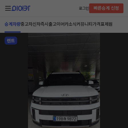
빠른승계 신청
로그인
승계차량
중고차
신차즉시출고
이어카소식
커뮤니티
가격표
제원
렌트