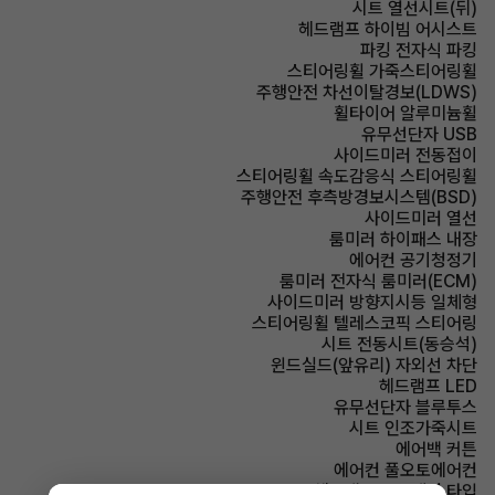
시트 열선시트(뒤)
헤드램프 하이빔 어시스트
파킹 전자식 파킹
스티어링휠 가죽스티어링휠
주행안전 차선이탈경보(LDWS)
휠타이어 알루미늄휠
유무선단자 USB
사이드미러 전동접이
스티어링휠 속도감응식 스티어링휠
주행안전 후측방경보시스템(BSD)
사이드미러 열선
룸미러 하이패스 내장
에어컨 공기청정기
룸미러 전자식 룸미러(ECM)
사이드미러 방향지시등 일체형
스티어링휠 텔레스코픽 스티어링
시트 전동시트(동승석)
윈드실드(앞유리) 자외선 차단
헤드램프 LED
유무선단자 블루투스
시트 인조가죽시트
에어백 커튼
에어컨 풀오토에어컨
헤드램프 프로젝션 타입