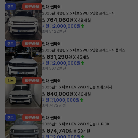
현대 싼타페
렌트
·
2025년
가솔린 2.5 터보 2WD 5인승 프레스티지
764,060
월
원 X
48
개월
지원금
2,000,000원
조회 542
2일 전
현대 싼타페
렌트
·
2025년
가솔린 2.5 터보 2WD 5인승 프레스티지 플러스
631,290
월
원 X
45
개월
지원금
2,000,000원
조회 567
2일 전
현대 싼타페
리스
·
2025년
1.6 터보 HEV 2WD 5인승 프레스티지
640,000
월
원 X
46
개월
지원금
1,000,000원
조회 747
2일 전
현대 싼타페
렌트
·
2026년
1.6 터보 HEV 2WD 5인승 H-PICK
674,740
월
원 X
53
개월
지원금
2,000,000원