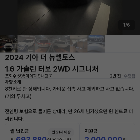
1/6
2024 기아 더 뉴셀토스
1.6 가솔린 터보 2WD 시그니처
조회수 595
마이픽 9
채팅 7
2년 전 ·
수정됨
차량 소개
8천키로 탄 상태입니다. 가벼운 접촉 사고 제외하고 사고 없습니다.
(거의 무사고)
전연령 보험으로 들어둔 상태라, 만 26세 넘기셨으면 원 렌트료 더
싸집니다.
월 납입금
지원금
만 21세 이상
693,880
2,000,000