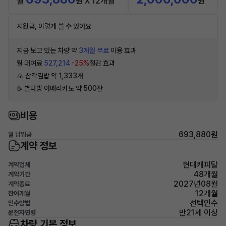
월
원 X 12개월
원
지원금, 이렇게 쓸 수 있어요
지금 보고 있는 차량 약
3개월 무료
이용 효과
월 대여료
527,214
-25%
절감 효과
🍙 삼각김밥 약 1,333개
☕️ 별다방 아메리카노 약 500잔
비용
693,880원
월 납입금
계약 정보
현대캐피탈
계약업체
48개월
계약기간
2027년08월
계약종료
12개월
잔여개월
선택인수
인수방법
만21세 이상
운전자연령
차량 기본 정보