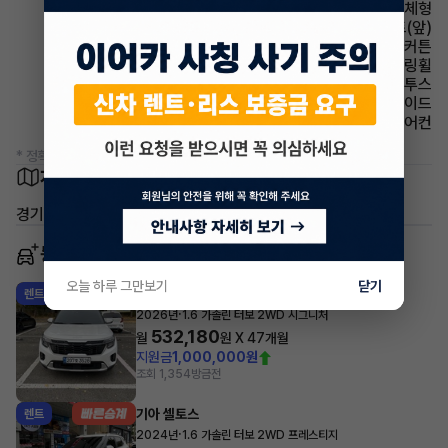
사이드미러 방향지시등 일체형
시트 열선시트(앞)
에어백 커튼
스티어링휠 가죽스티어링휠
유무선단자 블루투스
에어백 사이드
에어컨 수동에어컨
* 정확한 정보는 판매자와 반드시 확인하시기 바랍니다.
차량 위치
경기 안양시 만안구 안양동
동일 차종 이어카
오늘 하루 그만보기
닫기
기아 셀토스
렌트
·
2026년
1.6 가솔린 터보 2WD 시그니처
532,180
월
원 X
47
개월
지원금
1,000,000원
조회 1,354
방금전
기아 셀토스
렌트
·
2024년
1.6 가솔린 터보 2WD 프레스티지