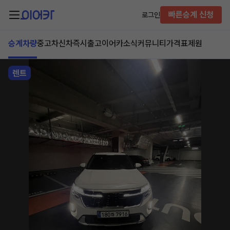
빠른승계 신청
로그인
승계차량
중고차
신차즉시출고
이어카소식
커뮤니티
가격표
제원
렌트