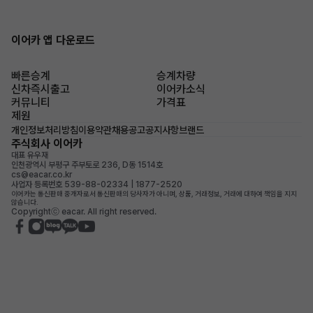
이어카 앱 다운로드
빠른승계
승계차량
신차즉시출고
이어카소식
커뮤니티
가격표
제원
개인정보처리방침
이용약관
채용공고
공지사항
브랜드
주식회사 이어카
대표 유우재
인천광역시 부평구 주부토로 236, D동 1514호
cs@eacar.co.kr
사업자 등록번호 539-88-02334 | 1877-2520
이어카는 통신판매 중개자로서 통신판매의 당사자가 아니며, 상품, 거래정보, 거래에 대하여 책임을 지지
않습니다.
Copyrightⓒ eacar. All right reserved.