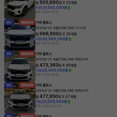
505,890
월
원 X
33
개월
지원금
1,500,000원
조회 359
9시간 전
기아 셀토스
렌트
·
2025년
1.6 가솔린 터보 2WD 시그니처
566,500
월
원 X
39
개월
지원금
3,000,000원
조회 365
9시간 전
기아 셀토스
렌트
·
2026년
1.6 가솔린 터보 2WD 프레스티지
473,363
월
원 X
49
개월
지원금
2,000,000원
조회 592
9시간 전
기아 셀토스
렌트
·
2026년
1.6 가솔린 터보 2WD 프레스티지
477,950
월
원 X
47
개월
지원금
1,500,000원
조회 1,567
9시간 전
기아 셀토스
렌트