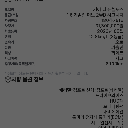
기아 더 뉴셀토스
모델명
1.6 가솔린 터보 2WD 시그니처
등급/트림
180하7916
차량번호
31,300,000원
차량가
2023년 08월
최초등록
12.8km/L (3등급)
연비
오토
변속기
가솔린
유종
화이트
색상
사고
사고이력
8,100km
주행거리(등록일기준)
* 정확한 정보는 판매자와 반드시 확인하시기 바랍니다.
차량 옵션 정보
캐러멜-컴포트 선택-컴포트(캐러멜)
드라이브와이즈
HUD팩
모니터링팩
내비게이션
룸미러 전자식 룸미러(ECM)
시트 열선시트(뒤)