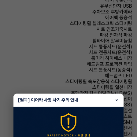
에어백 운전석
유무선단자 USB
주차보조 후방카메라
에어백 동승석
스티어링휠 텔레스코픽 스티어링
시트 인조가죽시트
파킹 전자식 파킹
휠타이어 알루미늄휠
시트 통풍시트(운전석)
시트 전동시트(운전석)
룸미러 하이패스 내장
헤드램프 프로젝션 타입
시트 통풍시트(동승석)
헤드램프 LED
스티어링휠 속도감응식 스티어링휠
스티어링휠 열선내장
주행안전 차선이탈경보(LDWS)
사이드미러 전동접이
[필독] 이어카 사칭 사기 주의 안내
×
주행안전 급제동경보시스템(ESS)
사이드미러 열선
헤드램프 하이빔 어시스트
주행안전 샤시 통합 제어 시스템(VSM)
주차보조 전방감지센서
주차보조 후방감지센서