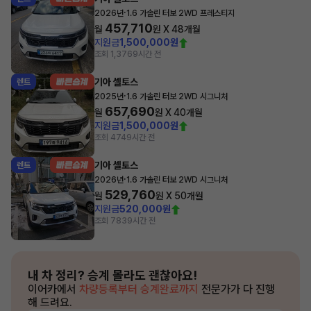
·
2026년
1.6 가솔린 터보 2WD 프레스티지
457,710
월
원 X
48
개월
지원금
1,500,000원
조회 1,376
9시간 전
기아 셀토스
렌트
·
2025년
1.6 가솔린 터보 2WD 시그니처
657,690
월
원 X
40
개월
지원금
1,500,000원
조회 474
9시간 전
기아 셀토스
렌트
·
2026년
1.6 가솔린 터보 2WD 시그니처
529,760
월
원 X
50
개월
지원금
520,000원
조회 783
9시간 전
내 차 정리?
승계 몰라도 괜찮아요!
이어카에서
차량등록부터 승계완료까지
전문가가 다 진행
해 드려요.