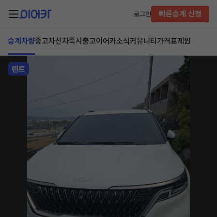
빠른승계 신청
로그인
승계차량
중고차
신차즉시출고
이어카소식
커뮤니티
가격표
제원
렌트