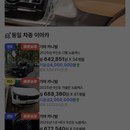
동일 차종 이어카
기아 카니발
렌트
·
2025년
9인승 디젤 노블레스
642,851
월
원 X
34
개월
지원금
4,000,000원
조회 3,843
1시간 전
기아 카니발
리스
·
2025년
9인승 가솔린 노블레스
688,360
월
원 X
41
개월
지원금
2,000,000원
조회 1,522
2시간 전
기아 카니발
렌트
·
2026년
1.6 HEV 9인승 노블레스
672,540
월
원 X
54
개월