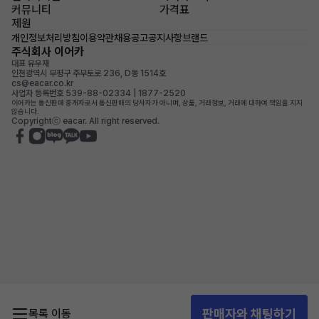
커뮤니티
가격표
제원
개인정보처리방침
이용약관
채용공고
공지사항
브랜드
주식회사 이어카
대표 유우재
인천광역시 부평구 주부토로 236, D동 1514호
cs@eacar.co.kr
사업자 등록번호 539-88-02334 | 1877-2520
이어카는 통신판매 중개자로서 통신판매의 당사자가 아니며, 상품, 거래정보, 거래에 대하여 책임을 지지
않습니다.
Copyrightⓒ eacar. All right reserved.
판매자와 채팅하기
목록 이동