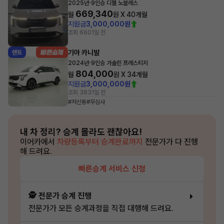
·
2025년
9인승 디젤 노블레스
669,340
월
원 X
40
개월
지원금
3,000,000원
조회 660
1일 전
기아 카니발
렌트
·
2024년
9인승 가솔린 프레스티지
804,000
월
원 X
34
개월
지원금
3,000,000원
조회 383
1일 전
#저신용
#무심사
내 차 정리?
승계 몰라도 괜찮아요!
이어카에서
차량등록부터 승계완료까지
전문가가 다 진행
해 드려요.
빠른승계 서비스 신청
🕵️ 전문가 승계 진행
전문가가 모든 승계과정을 직접 대행해 드려요.