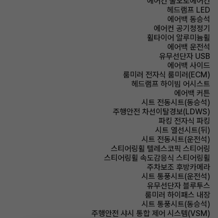
에어컨 풀오토에어컨
헤드램프 LED
에어백 동승석
에어컨 공기청정기
휠타이어 알루미늄휠
에어백 운전석
유무선단자 USB
에어백 사이드
룸미러 전자식 룸미러(ECM)
헤드램프 하이빔 어시스트
에어백 커튼
시트 전동시트(동승석)
주행안전 차선이탈경보(LDWS)
파킹 전자식 파킹
시트 열선시트(뒤)
시트 전동시트(운전석)
스티어링휠 텔레스코픽 스티어링
스티어링휠 속도감응식 스티어링휠
주차보조 후방카메라
시트 통풍시트(운전석)
유무선단자 블루투스
룸미러 하이패스 내장
시트 통풍시트(동승석)
주행안전 샤시 통합 제어 시스템(VSM)