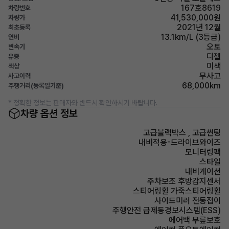
167호8619
차량번호
41,530,000원
차량가
2021년 12월
최초등록
13.1km/L (3등급)
연비
오토
변속기
디젤
유종
미색
색상
무사고
사고이력
68,000km
주행거리(등록일기준)
* 정확한 정보는 판매자와 반드시 확인하시기 바랍니다.
차량 옵션 정보
고급블랙박스 , 고급썬팅
내비적용-드라이브와이즈
모니터링팩
스타일
내비게이션
주차보조 후방감지센서
스티어링휠 가죽스티어링휠
사이드미러 전동접이
주행안전 급제동경보시스템(ESS)
에어백 무릎보호