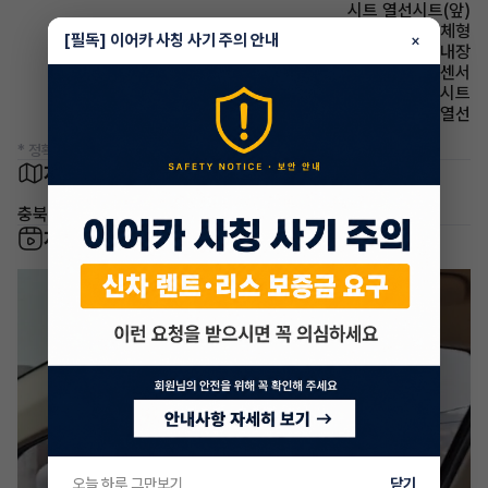
시트 열선시트(앞)
사이드미러 방향지시등 일체형
[필독] 이어카 사칭 사기 주의 안내
×
스티어링휠 열선내장
주차보조 전방감지센서
시트 인조가죽시트
사이드미러 열선
* 정확한 정보는 판매자와 반드시 확인하시기 바랍니다.
차량 위치
충북 충주시 중앙탑면 루암리
차량 영상
오늘 하루 그만보기
닫기