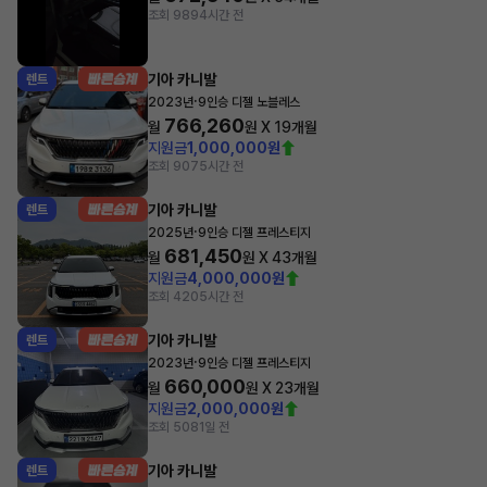
조회 989
4시간 전
기아 카니발
렌트
·
2023년
9인승 디젤 노블레스
766,260
월
원 X
19
개월
지원금
1,000,000원
조회 907
5시간 전
기아 카니발
렌트
·
2025년
9인승 디젤 프레스티지
681,450
월
원 X
43
개월
지원금
4,000,000원
조회 420
5시간 전
기아 카니발
렌트
·
2023년
9인승 디젤 프레스티지
660,000
월
원 X
23
개월
지원금
2,000,000원
조회 508
1일 전
기아 카니발
렌트