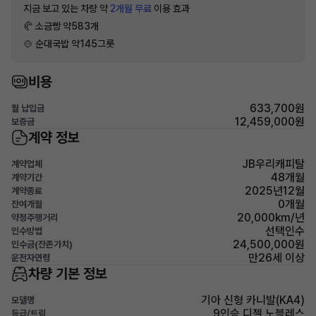
지금 보고 있는 차량 약
2개월 무료
이용 효과
🥐 소금빵 약583개
🍲 순대국밥 약145그릇
비용
633,700원
월 납입금
12,459,000원
보증금
계약 정보
JB우리캐피탈
계약업체
48개월
계약기간
2025년12월
계약종료
0개월
잔여개월
20,000km/년
약정주행거리
선택인수
인수방법
24,500,000원
인수금(잔존가치)
만26세 이상
운전자연령
차량 기본 정보
기아 신형 카니발(KA4)
모델명
9인승 디젤 노블레스
등급/트림