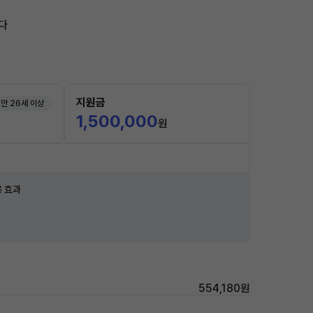
다
지원금
만 26세 이상
1,500,000
원
 효과
554,180원