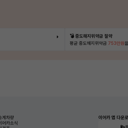
💣 중도해지위약금 절약
평균 중도해지위약금
753만원
을
승계차량
이어카 앱 다운
이어카소식