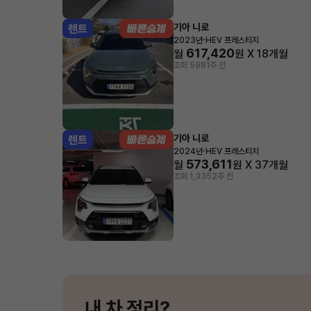
기아 니로
렌트
·
2023년
HEV 프레스티지
617,420
월
원 X
18
개월
조회 598
1주 전
기아 니로
렌트
·
2024년
HEV 프레스티지
573,611
월
원 X
37
개월
조회 1,335
2주 전
내 차 정리?