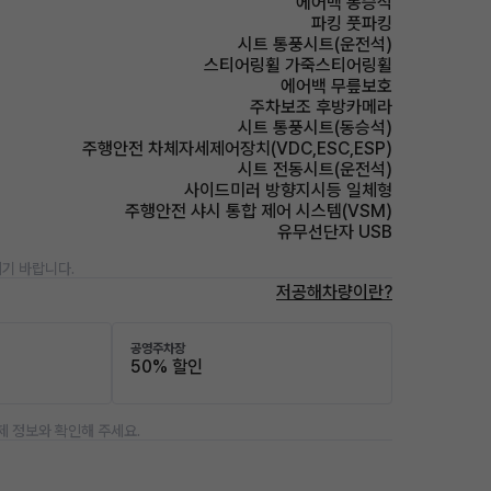
에어백 동승석
파킹 풋파킹
시트 통풍시트(운전석)
스티어링휠 가죽스티어링휠
에어백 무릎보호
주차보조 후방카메라
시트 통풍시트(동승석)
주행안전 차체자세제어장치(VDC,ESC,ESP)
시트 전동시트(운전석)
사이드미러 방향지시등 일체형
주행안전 샤시 통합 제어 시스템(VSM)
유무선단자 USB
기 바랍니다.
저공해차량이란?
공영주차장
50% 할인
제 정보와 확인해 주세요.