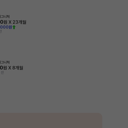
시그니처
30
원 X
23
개월
,000원
전
시그니처
30
원 X
8
개월
 전