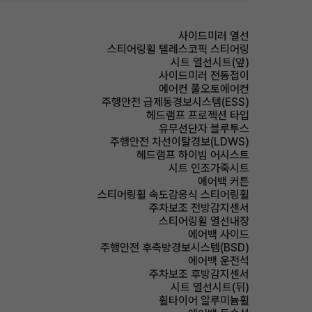
사이드미러 열선
스티어링휠 텔레스코픽 스티어링
시트 열선시트(앞)
사이드미러 전동접이
에어컨 풀오토에어컨
주행안전 급제동경보시스템(ESS)
헤드램프 프로젝션 타입
유무선단자 블루투스
주행안전 차선이탈경보(LDWS)
헤드램프 하이빔 어시스트
시트 인조가죽시트
에어백 커튼
스티어링휠 속도감응식 스티어링휠
주차보조 전방감지센서
스티어링휠 열선내장
에어백 사이드
주행안전 후측방경보시스템(BSD)
에어백 운전석
주차보조 후방감지센서
시트 열선시트(뒤)
휠타이어 알루미늄휠