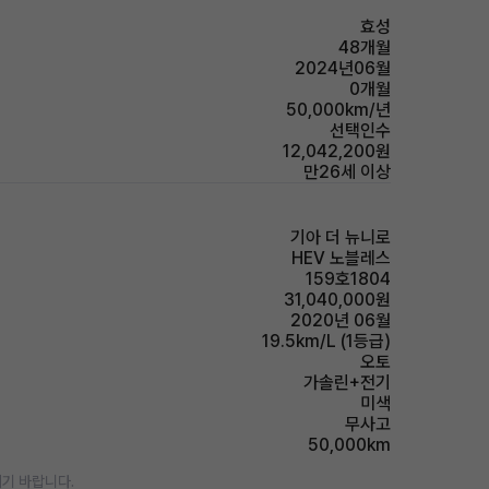
효성
48개월
2024년06월
0개월
50,000km/년
선택인수
12,042,200원
만26세 이상
기아 더 뉴니로
HEV 노블레스
159호1804
31,040,000원
2020년 06월
19.5km/L (1등급)
오토
가솔린+전기
미색
무사고
50,000km
기 바랍니다.