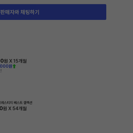
판매자와 채팅하기
60
원 X
15
개월
,000원
전
프레스티지 베스트 셀렉션
0
원 X
54
개월