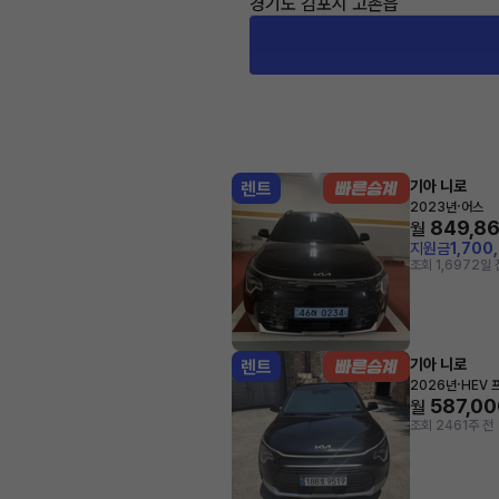
경기도 김포시 고촌읍
기아 니로
렌트
·
2023년
어스
849,8
월
지원금
1,700
조회 1,697
2일 
기아 니로
렌트
·
2026년
HEV 
587,00
월
조회 246
1주 전