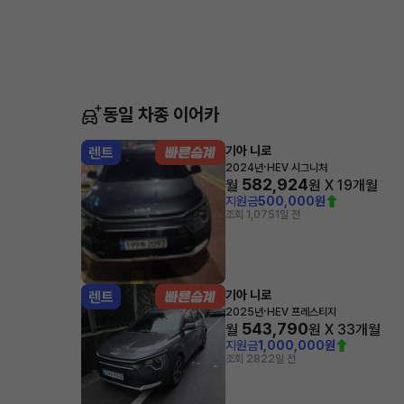
동일 차종 이어카
기아 니로
렌트
·
2024년
HEV 시그니처
582,924
월
원 X
19
개월
지원금
500,000원
조회 1,075
1일 전
기아 니로
렌트
·
2025년
HEV 프레스티지
543,790
월
원 X
33
개월
지원금
1,000,000원
조회 282
2일 전