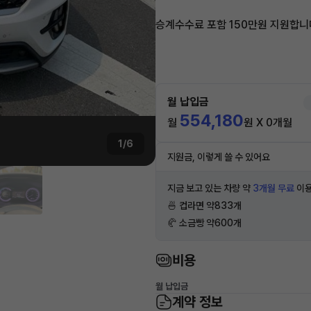
승계수수료 포함 150만원 지원합니
월 납입금
554,180
월
원 X 0개월
1/6
지원금, 이렇게 쓸 수 있어요
지금 보고 있는 차량 약
3개월 무료
이용
🍜 컵라면 약833개
🥐 소금빵 약600개
비용
월 납입금
계약 정보