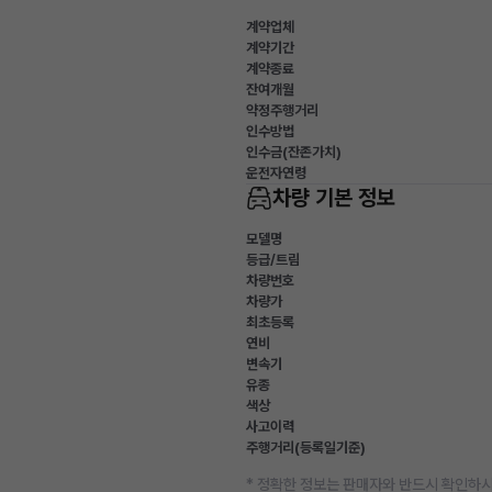
계약업체
계약기간
계약종료
잔여개월
약정주행거리
인수방법
인수금(잔존가치)
운전자연령
차량 기본 정보
모델명
등급/트림
차량번호
차량가
최초등록
연비
변속기
유종
색상
사고이력
주행거리(등록일기준)
* 정확한 정보는 판매자와 반드시 확인하시