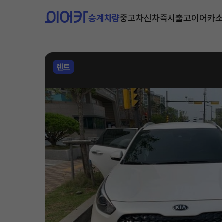
승계차량
중고차
신차즉시출고
이어카
렌트