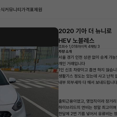
소식
커뮤니티
가격표
제원
2020 기아 더 뉴니로
HEV 노블레스
조회수 1,018
마이픽 4
채팅 3
차량 소개
서울 경기 인천 상관 없이 승계 가
개인 거래입니다
1인 신조 차량이고 흡연 하지 않습니
생활기스 정도는 있는데 사고 난적
내부 외부새차 다 해서 보내드립니
출퇴근용이었고, 영업직이라 장거리
하이브리드의 연비는 정말 최고이며
한달에 2번 기름 넣어서 유류비는 