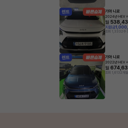
기아 니로
렌트
·
2024년
HEV 
538,4
월
지원금
1,000
조회 1,333
2주 
기아 니로
렌트
·
2022년
HEV 
674,6
월
조회 1,613
2개월