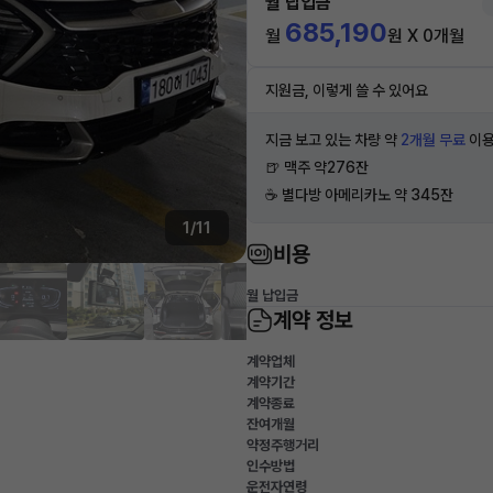
월 납입금
685,190
월
원 X 0개월
지원금, 이렇게 쓸 수 있어요
지금 보고 있는 차량 약
2개월 무료
이용
🍺 맥주 약276잔
☕️ 별다방 아메리카노 약 345잔
1/11
비용
월 납입금
계약 정보
계약업체
계약기간
계약종료
잔여개월
약정주행거리
인수방법
운전자연령