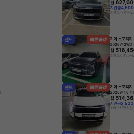
627,60
월
지원금
4,50
조회 2,178
1시간
기아 스포티지
렌트
·
2026년
2WD
516,45
월
조회 2,635
5시
기아 스포티지
렌트
·
지
2026년
1.6 
514,36
월
지원금
2,500
조회 257
5시간 