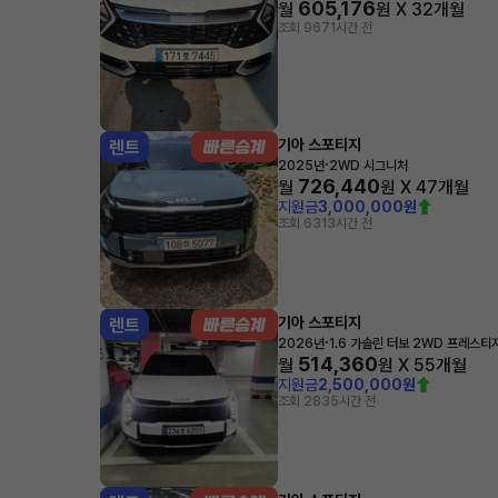
605,176
월
원 X
32
개월
조회 967
1시간 전
기아 스포티지
렌트
·
2025년
2WD 시그니처
726,440
월
원 X
47
개월
지원금
3,000,000원
조회 631
3시간 전
기아 스포티지
렌트
·
2026년
1.6 가솔린 터보 2WD 프레스티
514,360
월
원 X
55
개월
지원금
2,500,000원
조회 283
5시간 전