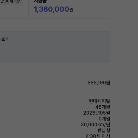
지원금
만 30세 이상
1,380,000
원
 효과
685,190원
현대캐피탈
48개월
2026년05월
0개월
30,000km/년
반납형
만30세 이상