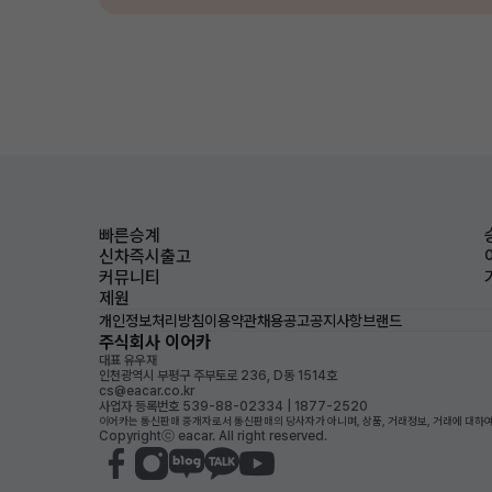
빠른승계
신차즉시출고
커뮤니티
제원
개인정보처리방침
이용약관
채용공고
공지사항
브랜드
주식회사 이어카
대표 유우재
인천광역시 부평구 주부토로 236, D동 1514호
cs@eacar.co.kr
사업자 등록번호 539-88-02334 | 1877-2520
이어카는 통신판매 중개자로서 통신판매의 당사자가 아니며, 상품, 거래정보, 거래에 대하여
Copyrightⓒ eacar. All right reserved.