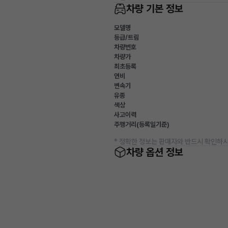
차량 기본 정보
모델명
등급/트림
차량번호
차량가
최초등록
연비
변속기
유종
색상
사고이력
주행거리(등록일기준)
* 정확한 정보는 판매자와 반드시 확인하시
차량 옵션 정보