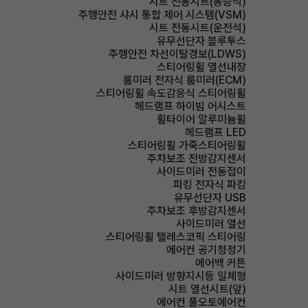
시트 전동시트(동승석)
주행안전 샤시 통합 제어 시스템(VSM)
시트 전동시트(운전석)
유무선단자 블루투스
주행안전 차선이탈경보(LDWS)
스티어링휠 열선내장
룸미러 전자식 룸미러(ECM)
스티어링휠 속도감응식 스티어링휠
헤드램프 하이빔 어시스트
휠타이어 알루미늄휠
헤드램프 LED
스티어링휠 가죽스티어링휠
주차보조 전방감지센서
사이드미러 전동접이
파킹 전자식 파킹
유무선단자 USB
주차보조 후방감지센서
사이드미러 열선
스티어링휠 텔레스코픽 스티어링
에어컨 공기청정기
에어백 커튼
사이드미러 방향지시등 일체형
시트 열선시트(앞)
에어컨 풀오토에어컨