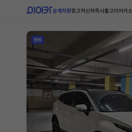
승계차량
중고차
신차즉시출고
이어카
렌트