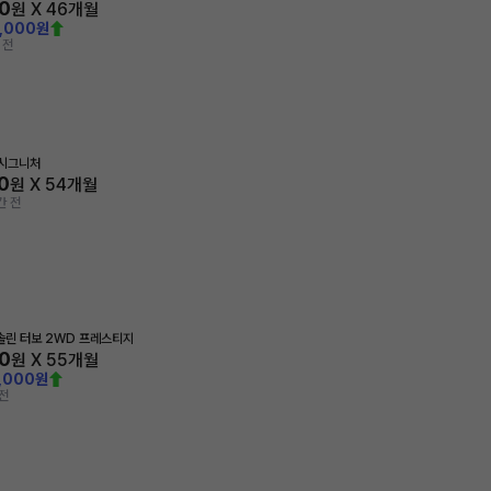
0
원 X
46
개월
0,000원
 전
 시그니처
0
원 X
54
개월
간 전
가솔린 터보 2WD 프레스티지
0
원 X
55
개월
,000원
전