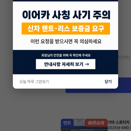
* 정확한 정보는 판매자와 반드시 확인하시
차량 위치
경남 김해시 삼계동
오늘 하루 그만보기
닫기
기아 스포티지
렌트
·
2025년
4WD