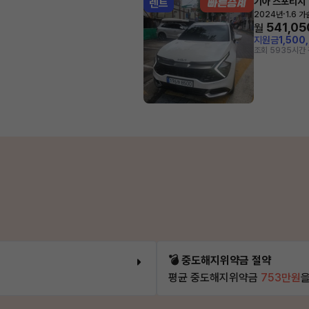
기아 스포티지
렌트
·
2024년
1.6 
541,05
월
지원금
1,500
조회 593
5시간 
💣 중도해지위약금 절약
평균 중도해지위약금
753만원
을