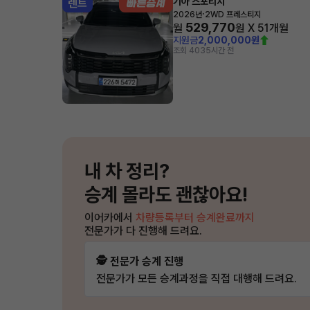
기아 스포티지
렌트
·
2026년
2WD 프레스티지
529,770
월
원 X
51
개월
지원금
2,000,000원
조회 403
5시간 전
내 차 정리?
승계 몰라도 괜찮아요!
이어카에서
차량등록부터 승계완료까지
전문가가 다 진행해 드려요.
🕵️ 전문가 승계 진행
전문가가 모든 승계과정을 직접 대행해 드려요.