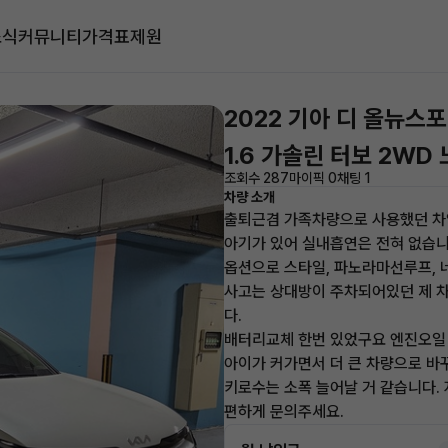
소식
커뮤니티
가격표
제원
2022 기아 디 올뉴스
1.6 가솔린 터보 2WD
조회수 287
마이픽 0
채팅 1
차량 소개
출퇴근겸 가족차량으로 사용했던 차
아기가 있어 실내흡연은 전혀 없습니
옵션으로 스타일, 파노라마선루프, 
사고는 상대방이 주차되어있던 제 차
다.
배터리교체 한번 있었구요 엔진오일
아이가 커가면서 더 큰 차량으로 바
키로수는 소폭 늘어날 거 같습니다.
편하게 문의주세요.