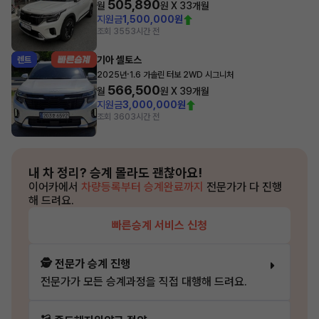
505,890
월
원 X
33
개월
지원금
1,500,000원
조회 355
3시간 전
기아 셀토스
렌트
·
2025년
1.6 가솔린 터보 2WD 시그니처
566,500
월
원 X
39
개월
지원금
3,000,000원
조회 360
3시간 전
내 차 정리?
승계 몰라도 괜찮아요!
이어카에서
차량등록부터 승계완료까지
전문가가 다 진행
해 드려요.
빠른승계 서비스 신청
🕵️ 전문가 승계 진행
전문가가 모든 승계과정을 직접 대행해 드려요.