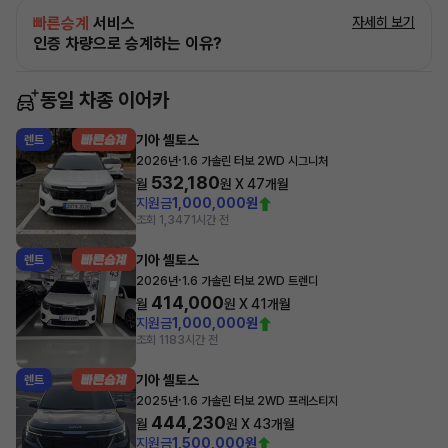
빠른승계
서비스
자세히 보기
인증 차량으로 승계하는 이유?
동일 차종 이어카
기아 셀토스
렌트
·
2026년
1.6 가솔린 터보 2WD 시그니처
532,180
월
원 X
47
개월
지원금
1,000,000원
조회 1,347
1시간 전
기아 셀토스
렌트
·
2026년
1.6 가솔린 터보 2WD 트렌디
414,000
월
원 X
41
개월
지원금
1,000,000원
조회 118
3시간 전
기아 셀토스
렌트
·
2025년
1.6 가솔린 터보 2WD 프레스티지
444,230
월
원 X
43
개월
지원금
1,500,000원