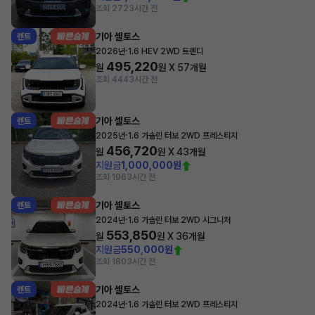
조회 272
3시간 전
기아 셀토스
렌트
·
2026년
1.6 HEV 2WD 트렌디
495,220
월
원 X
57
개월
조회 444
3시간 전
기아 셀토스
렌트
·
2025년
1.6 가솔린 터보 2WD 프레스티지
456,720
월
원 X
43
개월
지원금
1,000,000원
조회 196
3시간 전
기아 셀토스
렌트
·
2024년
1.6 가솔린 터보 2WD 시그니처
553,850
월
원 X
36
개월
지원금
550,000원
조회 180
3시간 전
기아 셀토스
렌트
·
2024년
1.6 가솔린 터보 2WD 프레스티지