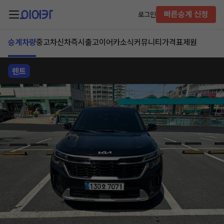
빠른승계 신청
로그인
승계차량
중고차
신차즉시출고
이어카소식
커뮤니티
가격표
제원
렌트