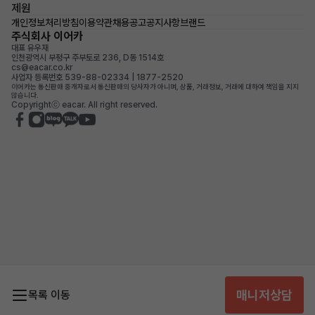
제원
개인정보처리방침
이용약관
채용공고
공지사항
브랜드
주식회사 이어카
대표 유우재
인천광역시 부평구 주부토로 236, D동 1514호
cs@eacar.co.kr
사업자 등록번호 539-88-02334 | 1877-2520
이어카는 통신판매 중개자로서 통신판매의 당사자가 아니며, 상품, 거래정보, 거래에 대하여 책임을 지지
않습니다.
Copyrightⓒ eacar. All right reserved.
매니저상담
목록 이동