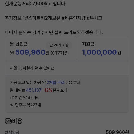
현재운행거리: 7,500km 입니다.
추가정보 : #스마트키2개보유 #비흡연차량 #무사고
나머지 문의는 남겨주시면 설명 드리도록하겠습니다.
월 납입금
지원금
만 26세 이상
509,960
1,000,000
월
원 X 17개월
원
지원금, 이렇게 쓸 수 있어요
지금 보고 있는 차량 약
2개월 무료
이용 효과
월 대여료
451,137
-12%
절감 효과
🍗 치킨 약 62마리
🍡 탕후루 약222개
비용
509,960원
월 납입금