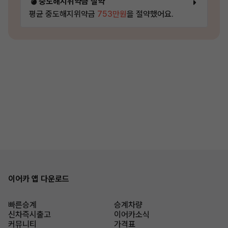
💣 중도해지위약금 절약
평균 중도해지위약금
753만원
을 절약했어요.
이어카 앱 다운로드
빠른승계
승계차량
신차즉시출고
이어카소식
커뮤니티
가격표