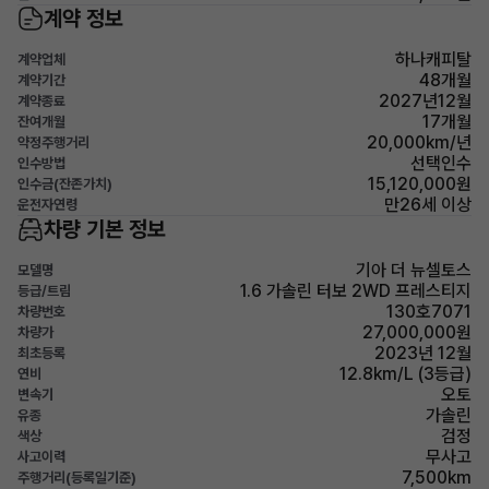
계약 정보
하나캐피탈
계약업체
48개월
계약기간
2027년12월
계약종료
17개월
잔여개월
20,000km/년
약정주행거리
선택인수
인수방법
15,120,000원
인수금(잔존가치)
만26세 이상
운전자연령
차량 기본 정보
기아 더 뉴셀토스
모델명
1.6 가솔린 터보 2WD 프레스티지
등급/트림
130호7071
차량번호
27,000,000원
차량가
2023년 12월
최초등록
12.8km/L (3등급)
연비
오토
변속기
가솔린
유종
검정
색상
무사고
사고이력
7,500km
주행거리(등록일기준)