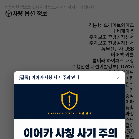
* 정확한 정보는 판매자와 반드시 확인하시기 바랍니다.
차량 옵션 정보
기본형-드라이브와이즈
내비게이션
주차보조 후방감지센서
주차보조 전방감지센서
유무선단자 USB
에어백 커튼
룸미러 하이패스 내장
주행안전 차선이탈경보(LDWS)
에어백 사이드
[필독] 이어카 사칭 사기 주의 안내
×
스티어링휠 텔레스코픽 스티어링
에어백 운전석
스티어링휠 열선내장
에어백 동승석
주차보조 후방카메라
휠타이어 알루미늄휠
파킹 전자식 파킹
헤드램프 하이빔 어시스트
사이드미러 전동접이
시트 열선시트(앞)
유무선단자 블루투스