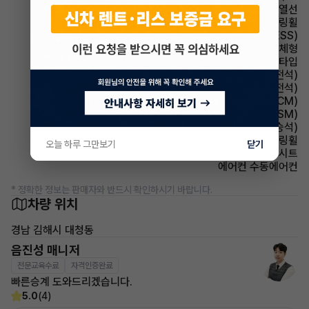
사이드미러 열선
스티어링휠 가죽스티어링휠
주행안전 급제동경보시스템(ESS)
사이드미러 방향지시등 일체형
헤드램프 프로젝션 타입
시트 전동시트(운전석)
시트 통풍시트(운전석)
룸미러 전자식 룸미러(ECM)
주행안전 샤시 통합 제어 시스템(VSM)
시트 통풍시트(동승석)
스티어링휠 속도감응식 스티어링휠
오늘 하루 그만보기
닫기
시트 인조가죽시트
에어컨 수동에어컨
* 정확한 정보는 판매자와 반드시 확인하시기 바랍니다.
차량 위치
경남 김해시 대청동
음진성 매니저
전문교육수료
자격인증완료
빠른승계 도와드리겠습니다.
5.0
(4)