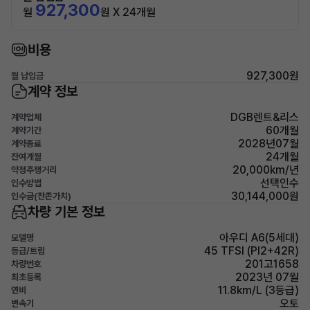
927,300
월
원 X 24개월
비용
927,300원
월 납입금
계약 정보
DGB렌트&리스
계약업체
60개월
계약기간
2028년07월
계약종료
24개월
잔여개월
20,000km/년
약정주행거리
선택인수
인수방법
30,144,000원
인수금(잔존가치)
차량 기본 정보
아우디 A6(5세대)
모델명
45 TFSI (PI2+42R)
등급/트림
201고1658
차량번호
2023년 07월
최초등록
11.8km/L (3등급)
연비
오토
변속기