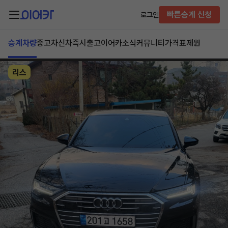
빠른승계 신청
로그인
승계차량
중고차
신차즉시출고
이어카소식
커뮤니티
가격표
제원
리스