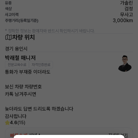
가솔린
유종
검정
색상
무사고
사고이력
3,000km
주행거리(등록일기준)
* 정확한 정보는 판매자와 반드시 확인하시기 바랍니다.
차량 위치
경기 용인시
박래철 매니저
전문교육수료
자격인증완료
통화가 부재중 이더라도
보신 차량 차량번호
카톡 남겨주시면
늦더라도 답변 드리도록 하겠습니다
감사합니다
4.6
(15)
빠른승계
서비스
자세히 보기