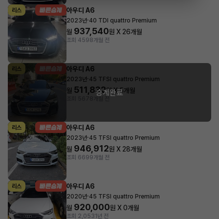
아우디 A6
리스
·
2023년
40 TDI quattro Premium
937,540
월
원 X
26
개월
조회 459
8개월 전
아우디 A6
리스
·
2023년
45 TFSI quattro Premium
511,832
월
원 X
5
개월
승계완료
조회 567
8개월 전
아우디 A6
리스
·
2023년
45 TFSI quattro Premium
946,912
월
원 X
28
개월
조회 669
9개월 전
아우디 A6
리스
·
2020년
45 TFSI quattro Premium
920,000
월
원 X
0
개월
조회 2,053
1년 전