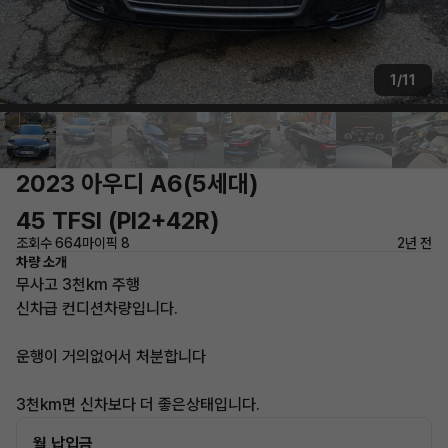
1/11
2023 아우디 A6(5세대)
45 TFSI (PI2+42R)
조회수 664
마이픽 8
2년 전
차량 소개
무사고 3천km 주행
신차급 컨디션차량입니다.
운행이 거의없어서 처분합니다
3천km면 신차보다 더 좋은상태입니다.
월 납입금