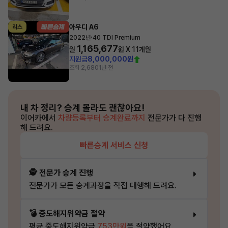
아우디 A6
리스
·
2022년
40 TDI Premium
1,165,677
월
원 X
11
개월
지원금
8,000,000원
조회 2,680
1년 전
내 차 정리?
승계 몰라도 괜찮아요!
이어카에서
차량등록부터 승계완료까지
전문가가 다 진행
해 드려요.
빠른승계 서비스 신청
🕵️ 전문가 승계 진행
전문가가 모든 승계과정을 직접 대행해 드려요.
💣 중도해지위약금 절약
평균 중도해지위약금
753만원
을 절약했어요.