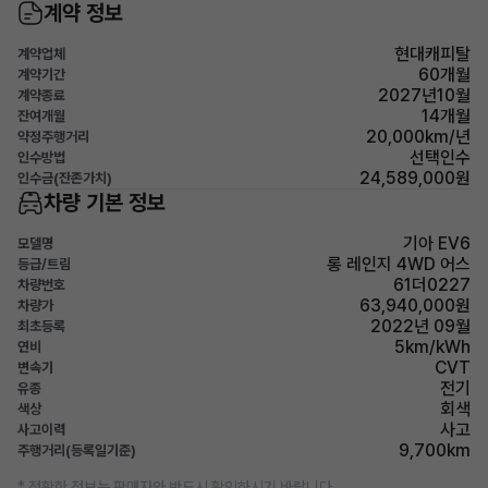
계약 정보
현대캐피탈
계약업체
60개월
계약기간
2027년10월
계약종료
14개월
잔여개월
20,000km/년
약정주행거리
선택인수
인수방법
24,589,000원
인수금(잔존가치)
차량 기본 정보
기아 EV6
모델명
롱 레인지 4WD 어스
등급/트림
61더0227
차량번호
63,940,000원
차량가
2022년 09월
최초등록
5km/kWh
연비
CVT
변속기
전기
유종
회색
색상
사고
사고이력
9,700km
주행거리(등록일기준)
* 정확한 정보는 판매자와 반드시 확인하시기 바랍니다.