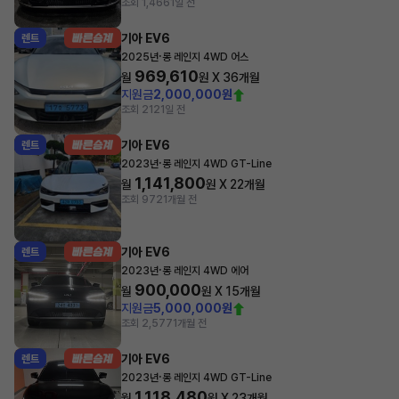
조회 1,466
1일 전
기아 EV6
렌트
·
2025년
롱 레인지 4WD 어스
969,610
월
원 X
36
개월
지원금
2,000,000원
조회 212
1일 전
기아 EV6
렌트
·
2023년
롱 레인지 4WD GT-Line
1,141,800
월
원 X
22
개월
조회 972
1개월 전
기아 EV6
렌트
·
2023년
롱 레인지 4WD 에어
900,000
월
원 X
15
개월
지원금
5,000,000원
조회 2,577
1개월 전
기아 EV6
렌트
·
2023년
롱 레인지 4WD GT-Line
1,118,480
월
원 X
23
개월