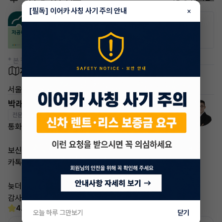
[필독] 이어카 사칭 사기 주의 안내
×
공항주차장
공영주차장
50% 할인
50% 할인
* 본 정보는 지자체마다 다를 수 있으니 실제 정보와 확인해 주세요.
차량 위치
서울
박래철 매니저
전문교육수료
자격인증완료
통화가 부재중 이더라도
보신 차량 차량번호
카톡 남겨주시면
늦더라도 답변 드리도록 하겠습니다
감사합니다
4.6
(15)
오늘 하루 그만보기
닫기