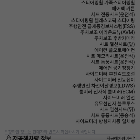
스티어링휠 가죽스티어링휠
에어백 커튼
시트 전동시트(운전석)
스티어링휠 텔레스코픽 스티어링
주행안전 급제동경보시스템(ESS)
주차보조 어라운드뷰(AVM)
주차보조 후방카메라
시트 열선시트(앞)
에어컨 풀오토에어컨
시트 메모리시트(운전석)
시트 통풍시트(운전석)
에어컨 공기청정기
사이드미러 후진각도조절
사이드미러 전동접이
주행안전 차선이탈경보(LDWS)
룸미러 전자식 룸미러(ECM)
사이드미러 열선
유무선단자 블루투스
시트 열선시트(뒤)
시트 통풍시트(동승석)
사이드미러 방향지시등 일체형
* 정확한 정보는 판매자와 반드시 확인하시기 바랍니다.
저공해차량 정보
저공해차량이란?