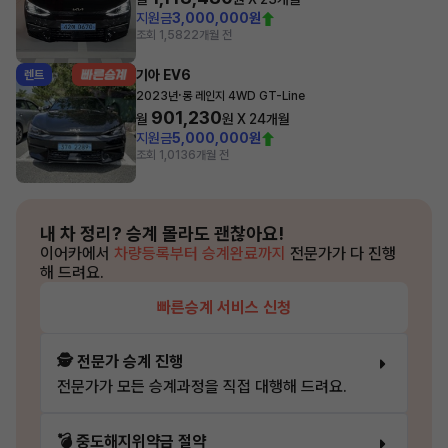
지원금
3,000,000원
조회 1,582
2개월 전
기아 EV6
렌트
·
2023년
롱 레인지 4WD GT-Line
901,230
월
원 X
24
개월
지원금
5,000,000원
조회 1,013
6개월 전
내 차 정리?
승계 몰라도 괜찮아요!
이어카에서
차량등록부터 승계완료까지
전문가가 다 진행
해 드려요.
빠른승계 서비스 신청
🕵️ 전문가 승계 진행
전문가가 모든 승계과정을 직접 대행해 드려요.
💣 중도해지위약금 절약