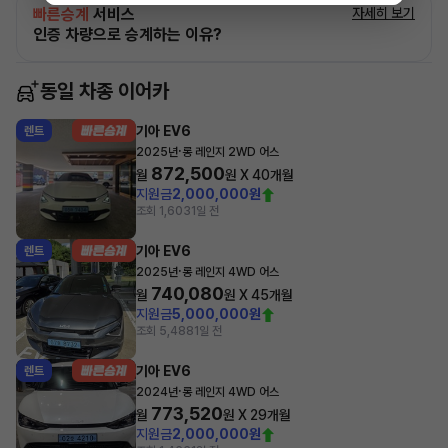
빠른승계
서비스
자세히 보기
인증 차량으로 승계하는 이유?
동일 차종 이어카
기아 EV6
렌트
·
2025년
롱 레인지 2WD 어스
872,500
월
원 X
40
개월
지원금
2,000,000원
조회 1,603
1일 전
기아 EV6
렌트
·
2025년
롱 레인지 4WD 어스
740,080
월
원 X
45
개월
지원금
5,000,000원
조회 5,488
1일 전
기아 EV6
렌트
·
2024년
롱 레인지 4WD 어스
773,520
월
원 X
29
개월
지원금
2,000,000원