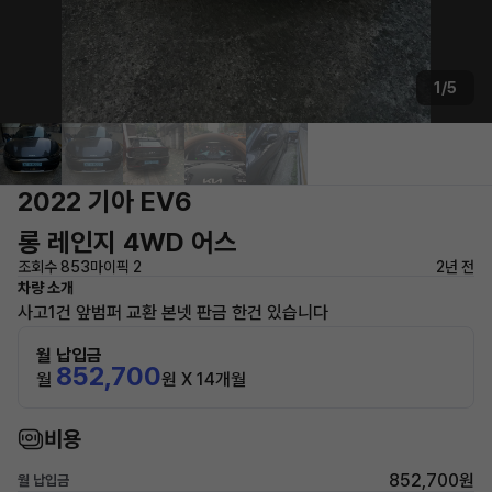
1/5
2022 기아 EV6
롱 레인지 4WD 어스
조회수 853
마이픽 2
2년 전
차량 소개
사고1건 앞범퍼 교환 본넷 판금 한건 있습니다
월 납입금
852,700
월
원 X 14개월
비용
852,700원
월 납입금