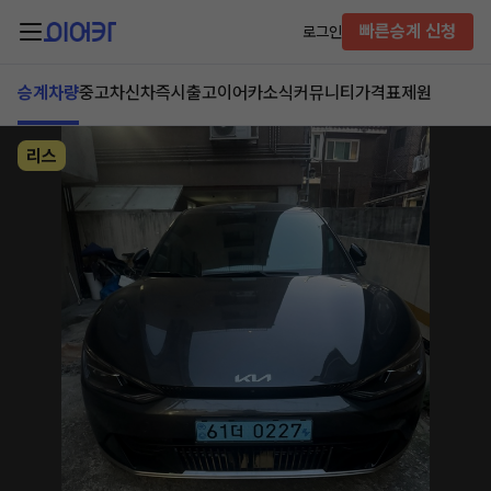
빠른승계 신청
로그인
승계차량
중고차
신차즉시출고
이어카소식
커뮤니티
가격표
제원
리스