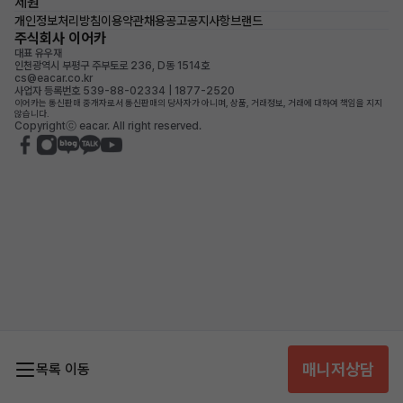
제원
개인정보처리방침
이용약관
채용공고
공지사항
브랜드
주식회사 이어카
대표 유우재
인천광역시 부평구 주부토로 236, D동 1514호
cs@eacar.co.kr
사업자 등록번호 539-88-02334 | 1877-2520
이어카는 통신판매 중개자로서 통신판매의 당사자가 아니며, 상품, 거래정보, 거래에 대하여 책임을 지지
않습니다.
Copyrightⓒ eacar. All right reserved.
매니저상담
목록 이동