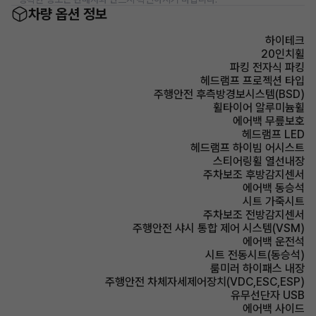
차량 옵션 정보
하이테크
20인치휠
파킹 전자식 파킹
헤드램프 프로젝션 타입
주행안전 후측방경보시스템(BSD)
휠타이어 알루미늄휠
에어백 무릎보호
헤드램프 LED
헤드램프 하이빔 어시스트
스티어링휠 열선내장
주차보조 후방감지센서
에어백 동승석
시트 가죽시트
주차보조 전방감지센서
주행안전 샤시 통합 제어 시스템(VSM)
에어백 운전석
시트 전동시트(동승석)
룸미러 하이패스 내장
주행안전 차체자세제어장치(VDC,ESC,ESP)
유무선단자 USB
에어백 사이드