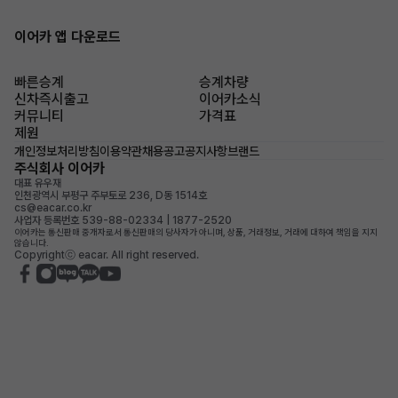
이어카 앱 다운로드
빠른승계
승계차량
신차즉시출고
이어카소식
커뮤니티
가격표
제원
개인정보처리방침
이용약관
채용공고
공지사항
브랜드
주식회사 이어카
대표 유우재
인천광역시 부평구 주부토로 236, D동 1514호
cs@eacar.co.kr
사업자 등록번호 539-88-02334 | 1877-2520
이어카는 통신판매 중개자로서 통신판매의 당사자가 아니며, 상품, 거래정보, 거래에 대하여 책임을 지지
않습니다.
Copyrightⓒ eacar. All right reserved.