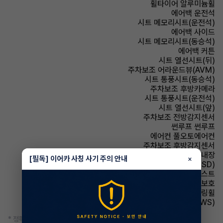
휠타이어 알루미늄휠
에어백 운전석
시트 메모리시트(운전석)
에어백 사이드
시트 메모리시트(동승석)
에어백 커튼
시트 열선시트(뒤)
주차보조 어라운드뷰(AVM)
시트 통풍시트(동승석)
주차보조 후방카메라
시트 통풍시트(운전석)
시트 열선시트(앞)
주차보조 전방감지센서
썬루프 썬루프
에어컨 풀오토에어컨
주차보조 후방감지센서
스티어링휠 열선내장
[필독] 이어카 사칭 사기 주의 안내
×
주행안전 후측방경보시스템(BSD)
헤드램프 하이빔 어시스트
에어백 무릎보호
스티어링휠 가죽스티어링휠
주행안전 차선이탈경보(LDWS)
* 정확한 정보는 판매자와 반드시 확인하시기 바랍니다.