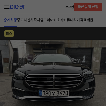
빠른승계 신청
로그인
승계차량
중고차
신차즉시출고
이어카소식
커뮤니티
가격표
제원
리스