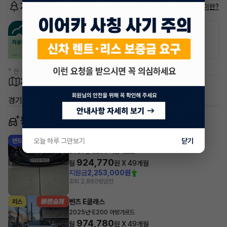
저공해차량 정보
저공해차량이란?
공항주차장
공영주차장
20% 할인
50% 할인
* 본 정보는 지자체마다 다를 수 있으니 실제 정보와 확인해 주세요.
차량 위치
경기 파주시 동패동
동일 차종 이어카
오늘 하루 그만보기
벤츠 E클래스
닫기
렌트
·
2025년
E200 아방가르드
924,770
월
원 X
49
개월
지원금
2,253,000원
조회 2,860
방금전
벤츠 E클래스
리스
·
2025년
E200 아방가르드
974,780
월
원 X
49
개월