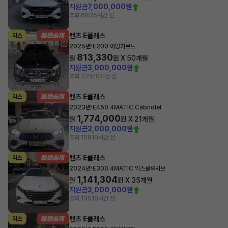
지원금
7,000,000원
조회 682
5시간 전
벤츠 E클래스
리스
·
2025년
E200 아방가르드
813,330
월
원 X
50
개월
지원금
3,000,000원
조회 225
10시간 전
벤츠 E클래스
리스
·
2023년
E450 4MATIC Cabriolet
1,774,000
월
원 X
21
개월
지원금
2,000,000원
조회 108
10시간 전
벤츠 E클래스
리스
·
2024년
E300 4MATIC 익스클루시브
1,141,304
월
원 X
35
개월
지원금
2,000,000원
조회 135
10시간 전
벤츠 E클래스
리스