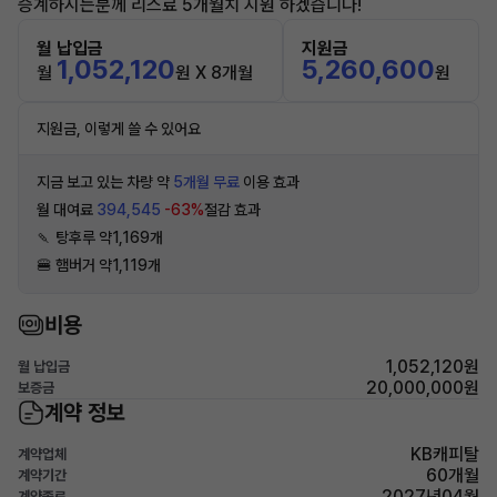
승계하시는분께 리스료 5개월치 지원 하겠습니다!
월 납입금
지원금
1,052,120
5,260,600
월
원 X 8개월
원
지원금, 이렇게 쓸 수 있어요
지금 보고 있는 차량 약
5개월 무료
이용 효과
월 대여료
394,545
-63%
절감 효과
🍡 탕후루 약1,169개
🍔 햄버거 약1,119개
비용
1,052,120원
월 납입금
20,000,000원
보증금
계약 정보
KB캐피탈
계약업체
60개월
계약기간
2027년04월
계약종료