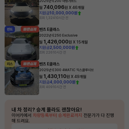
·
2025년
E200 아방가르드
740,096
월
원 X
46
개월
지원금
10,000,000원
조회 1,324
10시간 전
벤츠 E클래스
렌트
·
2022년
E250 Exclusive
1,426,000
월
원 X
15
개월
지원금
2,500,000원
조회 226
10시간 전
벤츠 E클래스
리스
·
2025년
E300 4MATIC 익스클루시브
1,430,110
월
원 X
49
개월
지원금
4,000,000원
조회 409
10시간 전
내 차 정리?
승계 몰라도 괜찮아요!
이어카에서
차량등록부터 승계완료까지
전문가가 다 진행
해 드려요.