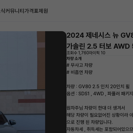
소식
커뮤니티
가격표
제원
2024 제네시스 뉴 GV
가솔린 2.5 터보 AWD
조회수 1,760
마이픽 10
차량 소개
# 무사고 차량
# 비흡연 차량
차량 : GV80 2.5 인치 20인치 휠
옵션 : SDS1 , 4WD , 파퓰러 패
원차주님 차량이 한대 더 생겨서
해당 차량이 필요없어진 상황이라 아
으로 진행 된 차량입니다.
자동차세 , 취득세는 포함되어있으