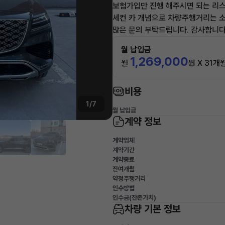
보험가입만 진행 해주시면 되는 리스
세컨 카 개념으로 차량주행거리는 소
많은 문의 부탁드립니다. 감사합니다
월 납입금
1,269,000
월
원 X 31개
비용
1/7
월 납입금
계약 정보
계약업체
계약기간
계약종료
잔여개월
약정주행거리
인수방법
인수금(잔존가치)
차량 기본 정보