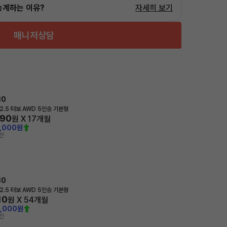
승계하는 이유?
자세히 보기
매니저상담
80
2.5 터보 AWD 5인승 기본형
690
원 X
17
개월
0,000원
전
80
2.5 터보 AWD 5인승 기본형
10
원 X
54
개월
0,000원
전