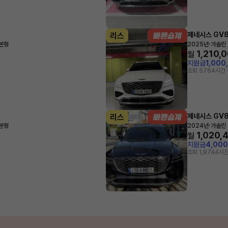
제네시스 GV
리스
·
기본형
2025년
가솔린 
1,210,
월
지원금
1,000
조회 576
4시간 
제네시스 GV
리스
·
기본형
2024년
가솔린 
1,020,
월
지원금
4,00
조회 1,874
4시간