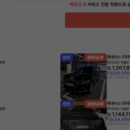
빠른승계
서비스
인증 차량으로 
제네시스 GV
렌트
·
기본형
2023년
가솔린 
1,207,
월
지원금
5,00
조회 736
4시간 
제네시스 GV
렌트
·
기본형
2026년
가솔린 
1,144,1
월
지원금
4,00
조회 652
4시간 