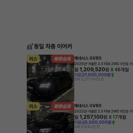
동일 차종 이어카
제네시스 GV80
리스
·
2025년
가솔린 2.5 터보 2WD 5인승 
1,209,520
월
원 X
46
개월
지원금
1,000,000원
조회 2,377
3시간 전
제네시스 GV80
리스
·
2022년
가솔린 2.5 터보 2WD 6인승 
1,257,100
월
원 X
17
개월
지원금
5,000,000원
조회 619
4시간 전