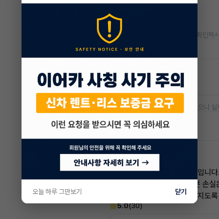
* 정확한 정보는 판매자와 반드시 확인하시
저공해차량 정보
공항주차장
20% 할인
* 본 정보는 지자체마다 다를 수 있으니 실
차량 위치
경기 파주시 운정1동
임준영 매니저
전문교육수료
자격인증완료
고객님의 만족이 첫번째 목표입니다
어렵고 복잡한 리스/렌트 처분 손실
오늘 하루 그만보기
닫기
신속하게 차량 인도까지 책임지도록
5.0
(30)