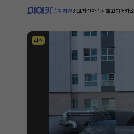
승계차량
중고차
신차즉시출고
이어카
리스