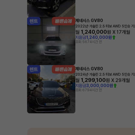
제네시스 GV80
렌트
·
2022년
가솔린 2.5 터보 AWD 5인승 
1,240,000
월
원 X
17
개월
지원금
1,240,000원
조회 567
4시간 전
제네시스 GV80
렌트
·
2024년
가솔린 2.5 터보 AWD 5인승 
1,299,100
월
원 X
29
개월
지원금
3,000,000원
조회 679
4시간 전