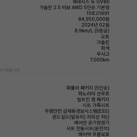
제네시스 뉴 GV80
가솔린 2.5 터보 AWD 5인승 기본형
158고1691
84,950,000원
2024년 02월
8.9km/L (5등급)
오토
가솔린
회색
무사고
7,000km
기 바랍니다.
파퓰러 패키지 (5인승)
파노라마 선루프
빌트인 캠 패키지
시트 가죽시트
주행안전 급제동경보시스템(ESS)
윈드실드(앞유리) 자외선 차단
에어컨 공기청정기
시트 전동시트(운전석)
에어백 무릎보호