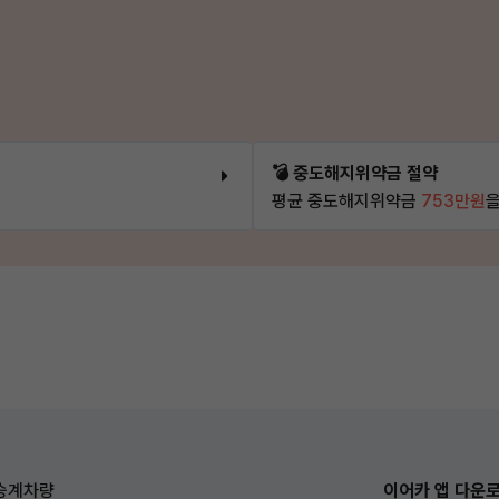
💣 중도해지위약금 절약
평균 중도해지위약금
753만원
을
승계차량
이어카 앱 다운