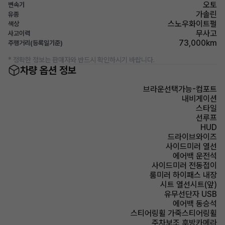
오토
변속기
가솔린
유종
스노우화이트펄
색상
무사고
사고이력
73,000km
주행거리(등록일기준)
* 정확한 정보는 판매자와 반드시 확인하시기 바랍니다.
차량 옵션 정보
브라운선택가능-컴포트
내비게이션
스타일
선루프
HUD
드라이브와이즈
사이드미러 열선
에어백 운전석
사이드미러 전동접이
룸미러 하이패스 내장
시트 열선시트(앞)
유무선단자 USB
에어백 동승석
스티어링휠 가죽스티어링휠
주차보조 후방카메라