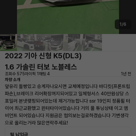
1/6
2022 기아 신형 K5(DL3)
1.6 가솔린 터보 노블레스
조회수 575
마이픽 1
채팅 4
1년 전
차량 소개
앞유리 돌빵있고 승계자나오시면 교체예정입니다 바디킷(프론트립
파손),브레이크 리어확장꺼지되어있고 일체형서스 40만원상당 스
포일러 본넷랮핑되어있는데 제거가능합니다 ssr 19인피 정품휠 터
이어 최근교환했고 윈터타이어있습니다 거의 풀 튜닝상태 이고 엠
비언트 되어있습니다 지원금은 협의보는걸로하갰습니다 기변생각
으로 올리는거라 많은연락주세요!
월 납입금