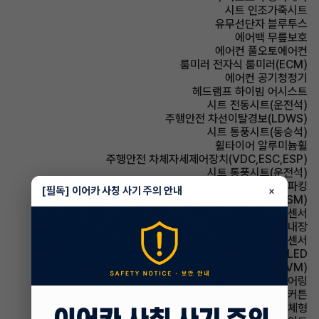
시트 인조가죽시트
유무선단자 블루투스
에어백 무릎보호
에어컨 풀오토에어컨
룸미러 전자식 룸미러(ECM)
에어컨 공기청정기
헤드램프 하이빔 어시스트
시트 전동시트(운전석)
주행안전 차선이탈경보(LDWS)
시트 통풍시트(동승석)
휠타이어 알루미늄휠
주행안전 차체자세제어장치(VDC,ESC,ESP)
시트 통풍시트(운전석)
파킹 전자식 파킹
[필독] 이어카 사칭 사기 주의 안내
×
주행안전 샤시 통합 제어 시스템(VSM)
주차보조 전방감지센서
스티어링휠 열선내장
주차보조 후방감지센서
헤드램프 LED
주차보조 어라운드뷰(AVM)
스티어링휠 텔레스코픽 스티어링
에어백 커튼
사이드미러 방향지시등 일체형