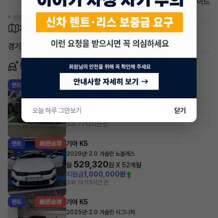
에어백 사이드
* 정확한 정보는 판매자와 반드시 확인하시기 바랍니다.
차량 위치
경기 포천시 소흘읍 송우리
동일 차종 이어카
기아 K5
렌트
·
2026년
시그니처
650,298
월
원 X
53
개월
오늘 하루 그만보기
닫기
지원금
1,500,000원
조회 77
13시간 전
기아 K5
렌트
·
2026년
2.0 가솔린 노블레스
529,320
월
원 X
52
개월
지원금
1,000,000원
조회 141
13시간 전
기아 K5
렌트
·
2025년
2.0 가솔린 시그니처