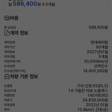
586,400
월
원 X 5개월
비용
586,400원
월 납입금
계약 정보
현대캐피탈
계약업체
60개월
계약기간
2027년01월
계약종료
5개월
잔여개월
30,000km/년
약정주행거리
선택인수
인수방법
14,405,000원
인수금(잔존가치)
차량 기본 정보
기아 신형 K5(DL3)
모델명
1.6 가솔린 터보 노블레스
등급/트림
140가8362
차량번호
34,830,000원
차량가
2022년 01월
최초등록
13.8km/L (2등급)
연비