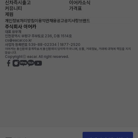
신차즉시출고
이어카소식
커뮤니티
가격표
제원
개인정보처리방침
이용약관
채용공고
공지사항
브랜드
주식회사 이어카
대표 유우재
인천광역시 부평구 주부토로 236, D동 1514호
cs@eacar.co.kr
사업자 등록번호 539-88-02334 | 1877-2520
이어카는 통신판매 중개자로서 통신판매의 당사자가 아니며, 상품, 거래정보, 거래에 대하여 책임을 지지
않습니다.
Copyrightⓒ eacar. All right reserved.