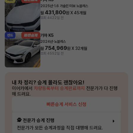
·
2025년
1.6 가솔린 터보 노블레스
431,800
월
원 X
45
개월
조회 442
2일 전
기아 K5
렌트
·
2024년
노블레스
754,969
월
원 X
32
개월
조회 455
2일 전
내 차 정리?
승계 몰라도 괜찮아요!
이어카에서
차량등록부터 승계완료까지
전문가가 다 진행
해 드려요.
빠른승계 서비스 신청
🕵️ 전문가 승계 진행
전문가가 모든 승계과정을 직접 대행해 드려요.