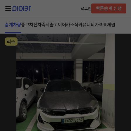
빠른승계 신청
로그인
승계차량
중고차
신차즉시출고
이어카소식
커뮤니티
가격표
제원
리스