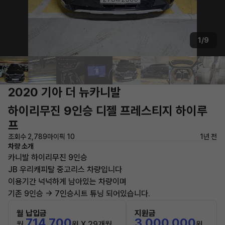
1/9
2020 기아 더 뉴카니발
하이리무진 9인승 디젤 프레스티지 하이루
프
조회수 2,789
마이픽 10
1년 전
차량 소개
카니발 하이리무진 9인승
JB 우리캐피탈 중고리스 차량입니다
이용기간 넉넉하게 남아있는 차량이며
기존 9인승 -> 7인승시트 튜닝 되어있습니다.
월 납입금
지원금
714,700
3,000,000
월
원 X 29개월
원