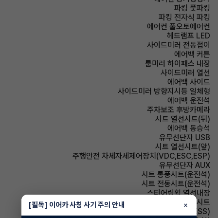
파킹 풋파킹
파킹 전자식 파킹
에어컨 풀오토에어컨
헤드램프 LED
사이드미러 전동접이
에어백 커튼
룸미러 하이패스 내장
사이드미러 열선
에어백 사이드
사이드미러 방향지시등 일체형
에어백 운전석
주차보조 후방카메라
시트 열선시트(뒤)
에어백 동승석
유무선단자 USB
시트 열선시트(앞)
주행안전 차체자세제어장치(VDC,ESC,ESP)
유무선단자 AUX
시트 통풍시트(운전석)
시트 전동시트(운전석)
스티어링휠 열선내장
시트 인조가죽시트
[필독] 이어카 사칭 사기 주의 안내
×
주행안전 급제동경보시스템(ESS)