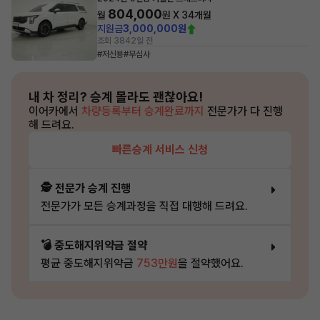
804,000
월
원 X
34
개월
지원금
3,000,000원
조회 384
2일 전
#저신용
#무심사
내 차 정리?
승계 몰라도 괜찮아요!
이어카에서
차량등록부터 승계완료까지
전문가가 다 진행
해 드려요.
빠른승계 서비스 신청
🕵️ 전문가 승계 진행
전문가가 모든 승계과정을 직접 대행해 드려요.
💣 중도해지위약금 절약
평균 중도해지위약금
753만원
을 절약했어요.