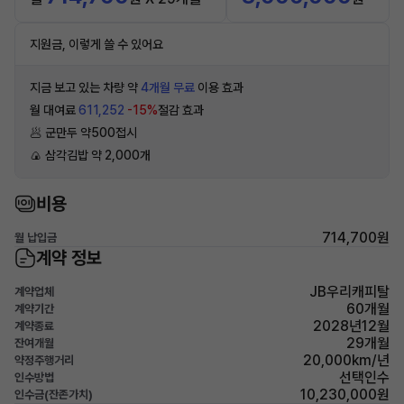
지원금, 이렇게 쓸 수 있어요
지금 보고 있는 차량 약
4개월 무료
이용 효과
월 대여료
611,252
-15%
절감 효과
🥟 군만두 약500접시
🍙 삼각김밥 약 2,000개
비용
714,700원
월 납입금
계약 정보
JB우리캐피탈
계약업체
60개월
계약기간
2028년12월
계약종료
29개월
잔여개월
20,000km/년
약정주행거리
선택인수
인수방법
10,230,000원
인수금(잔존가치)