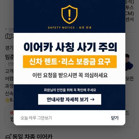
시트 전동시트(동승석)
유무선단자 블루투스
룸미러 전자식 룸미러(ECM)
주차보조 후방감지센서
* 정확한 정보는 판매자와 반드시 확인하시기 바랍니다.
차량 위치
경기 화성시
임준영 매니저
전문교육수료
자격인증완료
고객님의 만족이 첫번째 목표입니다.
어렵고 복잡한 리스/렌트 처분 손실은 줄이고 빠른승계 처리로 모든
과정을 안전하고
신속하게 차량 인도까지 책임지도록 하겠습니다.
5.0
(30)
빠른승계
서비스
자세히 보기
오늘 하루 그만보기
닫기
인증 차량으로 승계하는 이유?
동일 차종 이어카