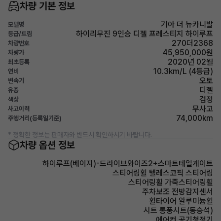
차량 기본 정보
기아 더 뉴카니발
모델명
하이리무진 9인승 디젤 프레스티지 하이루프
등급/트림
270더2368
차량번호
45,950,000원
차량가
2020년 02월
최초등록
10.3km/L (4등급)
연비
오토
변속기
디젤
유종
검정
색상
무사고
사고이력
74,000km
주행거리(등록일기준)
* 정확한 정보는 판매자와 반드시 확인하시기 바랍니다.
차량 옵션 정보
하이루프(베이지)-드라이브와이즈2+스마트테일게이트
스티어링휠 텔레스코픽 스티어링
스티어링휠 가죽스티어링휠
주차보조 전방감지센서
휠타이어 알루미늄휠
시트 통풍시트(동승석)
에어컨 공기청정기