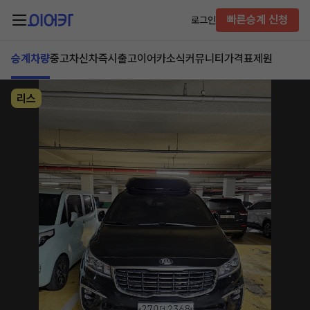
빠른승계 신청
로그인
승계차량
중고차
신차즉시출고
이어카소식
커뮤니티
가격표
제원
리스