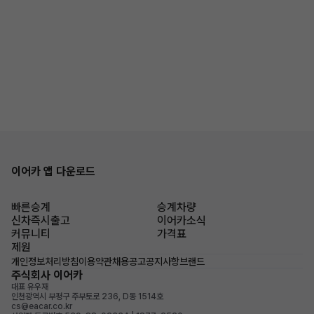
이어카 앱 다운로드
빠른승계
승계차량
신차즉시출고
이어카소식
커뮤니티
가격표
제원
개인정보처리방침
이용약관
채용공고
공지사항
브랜드
주식회사 이어카
대표 유우재
인천광역시 부평구 주부토로 236, D동 1514호
cs@eacar.co.kr