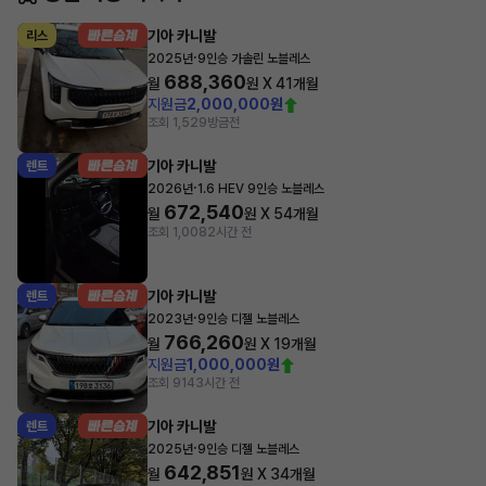
기아 카니발
리스
·
2025년
9인승 가솔린 노블레스
688,360
월
원 X
41
개월
지원금
2,000,000원
조회 1,529
방금전
기아 카니발
렌트
·
2026년
1.6 HEV 9인승 노블레스
672,540
월
원 X
54
개월
조회 1,008
2시간 전
기아 카니발
렌트
·
2023년
9인승 디젤 노블레스
766,260
월
원 X
19
개월
지원금
1,000,000원
조회 914
3시간 전
기아 카니발
렌트
·
2025년
9인승 디젤 노블레스
642,851
월
원 X
34
개월