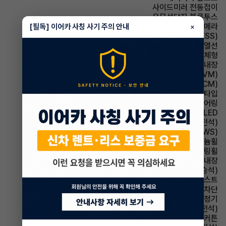
사이드미러 전동접이
유무선단자 블루투스
주차보조 후방카메라
[필독] 이어카 사칭 사기 주의 안내
×
주행안전 급제동경보시스템(ESS)
사이드미러 열선
사이드미러 방향지시등 일체형
룸미러 하이패스 내장
주차보조 어라운드뷰(AVM)
룸미러 전자식 룸미러(ECM)
헤드램프 프로젝션 타입
스티어링휠 텔레스코픽 스티어링
헤드램프 LED
시트 통풍시트(운전석)
주행안전 차선이탈경보(LDWS)
휠타이어 알루미늄휠
스티어링휠 속도감응식 스티어링휠
스티어링휠 열선내장
시트 통풍시트(동승석)
헤드램프 하이빔 어시스트
윈드실드(앞유리) 자외선 차단
에어컨 공기청정기
시트 메모리시트(운전석)
에어백 커튼