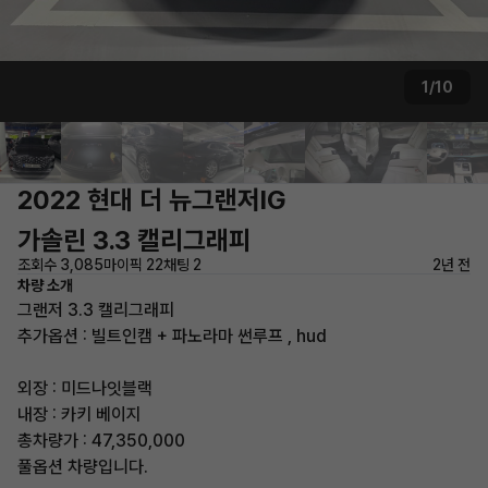
1/10
2022 현대 더 뉴그랜저IG
가솔린 3.3 캘리그래피
조회수 3,085
마이픽 22
채팅 2
2년 전
차량 소개
그랜저 3.3 캘리그래피
추가옵션 : 빌트인캠 + 파노라마 썬루프 , hud
외장 : 미드나잇블랙
내장 : 카키 베이지
총차량가 : 47,350,000
풀옵션 차량입니다.