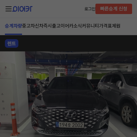
빠른승계 신청
로그인
승계차량
중고차
신차즉시출고
이어카소식
커뮤니티
가격표
제원
렌트