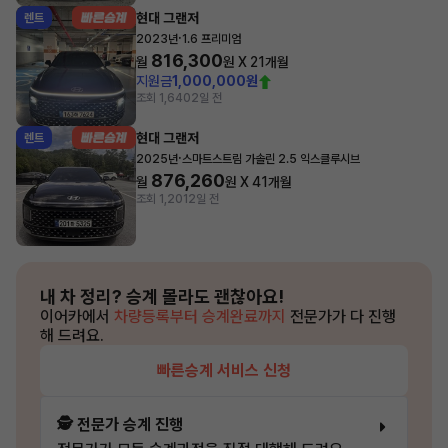
현대 그랜저
렌트
·
2023년
1.6 프리미엄
816,300
월
원 X
21
개월
지원금
1,000,000원
조회 1,640
2일 전
현대 그랜저
렌트
·
2025년
스마트스트림 가솔린 2.5 익스클루시브
876,260
월
원 X
41
개월
조회 1,201
2일 전
내 차 정리?
승계 몰라도 괜찮아요!
이어카에서
차량등록부터 승계완료까지
전문가가 다 진행
해 드려요.
빠른승계 서비스 신청
🕵️ 전문가 승계 진행