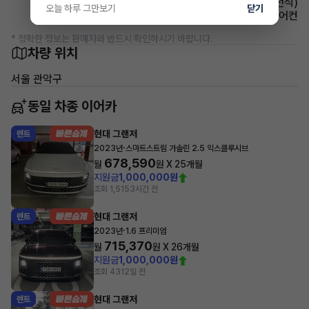
시트 전동시트(운전석)
오늘 하루 그만보기
닫기
에어컨 풀오토에어컨
* 정확한 정보는 판매자와 반드시 확인하시기 바랍니다.
차량 위치
서울 관악구
동일 차종 이어카
현대 그랜저
렌트
·
2023년
스마트스트림 가솔린 2.5 익스클루시브
678,590
월
원 X
25
개월
지원금
1,000,000원
조회 1,515
3시간 전
현대 그랜저
렌트
·
2023년
1.6 프리미엄
715,370
월
원 X
26
개월
지원금
1,000,000원
조회 431
2일 전
현대 그랜저
렌트