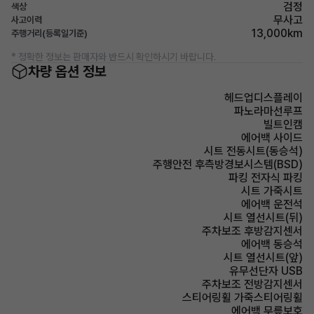
검정
색상
무사고
사고이력
13,000km
주행거리(등록일기준)
* 정확한 정보는 판매자와 반드시 확인하시기 바랍니다.
차량 옵션 정보
헤드업디스플레이
파노라마선루프
빌트인캠
에어백 사이드
시트 전동시트(동승석)
주행안전 후측방경보시스템(BSD)
파킹 전자식 파킹
시트 가죽시트
에어백 운전석
시트 열선시트(뒤)
주차보조 후방감지센서
에어백 동승석
시트 열선시트(앞)
유무선단자 USB
주차보조 전방감지센서
스티어링휠 가죽스티어링휠
에어백 무릎보호