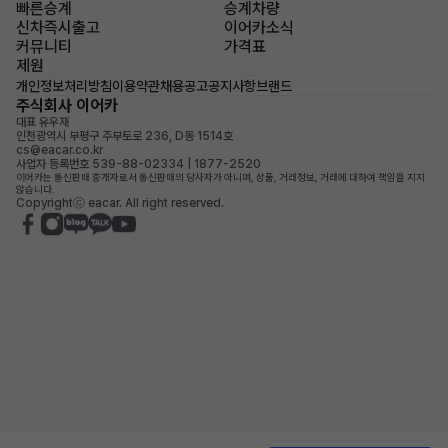
빠른승계
승계차량
신차즉시출고
이어카소식
커뮤니티
가격표
제원
개인정보처리방침
이용약관
채용공고
공지사항
브랜드
주식회사 이어카
대표 유우재
인천광역시 부평구 주부토로 236, D동 1514호
cs@eacar.co.kr
사업자 등록번호 539-88-02334 | 1877-2520
이어카는 통신판매 중개자로서 통신판매의 당사자가 아니며, 상품, 거래정보, 거래에 대하여 책임을 지지
않습니다.
Copyrightⓒ eacar. All right reserved.