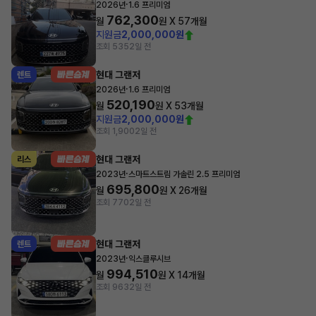
·
2026년
1.6 프리미엄
762,300
월
원 X
57
개월
지원금
2,000,000원
조회 535
2일 전
현대 그랜저
렌트
·
2026년
1.6 프리미엄
520,190
월
원 X
53
개월
지원금
2,000,000원
조회 1,900
2일 전
현대 그랜저
리스
·
2023년
스마트스트림 가솔린 2.5 프리미엄
695,800
월
원 X
26
개월
조회 770
2일 전
현대 그랜저
렌트
·
2023년
익스클루시브
994,510
월
원 X
14
개월
조회 963
2일 전