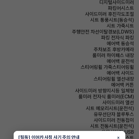
디지털사이드미러
파킹어시스트
사이드미러 후진각도조절
시트 통풍시트(동승석)
시트 가죽시트
주행안전 차선이탈경보(LDWS)
파킹 전자식 파킹
에어백 동승석
주차보조 후방카메라
룸미러 하이패스 내장
에어백 운전석
스티어링휠 가죽스티어링휠
에어백 사이드
스티어링휠 열선내장
에어백 커튼
사이드미러 방향지시등 일체형
룸미러 전자식 룸미러(ECM)
사이드미러 열선
시트 메모리시트(운전석)
유무선단자 블루투스
사이드미러 전동접이
시트 전동시트(운전석)
유무선단자 USB
[필독] 이어카 사칭 사기 주의 안내
×
헤드램프 하이빔 어시스트