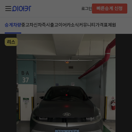
빠른승계 신청
로그인
승계차량
중고차
신차즉시출고
이어카소식
커뮤니티
가격표
제원
리스