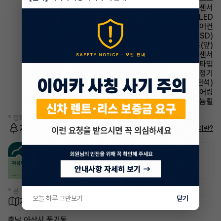
주차보조 전방감지센서
헤드램프 LED
에어컨 풀오토에어컨
주행안전 후측방경보시스템(BSD)
시트 열선시트(앞)
주차보조 후방감지센서
헤드램프 프로젝션 타입
에어컨 공기청정기
시트 통풍시트(운전석)
스티어링휠 텔레스코픽 스티어링
휠타이어 알루미늄휠
* 정확한 정보는 판매자와 반드시 확인하시기 바랍니다.
저공해차량 정보
저공해차량이란?
공항주차장
공영주차장
50% 할인
50% 할인
* 본 정보는 지자체마다 다를 수 있으니 실제 정보와 확인해 주세요.
오늘 하루 그만보기
닫기
차량 위치
충남 아산시 풍기동