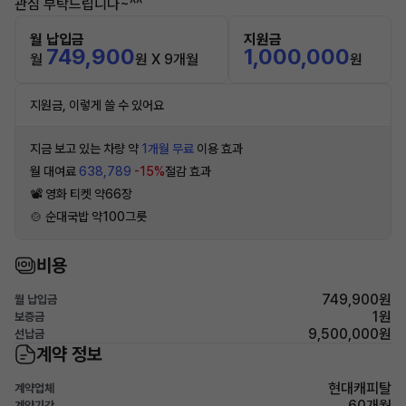
관심 부탁드립니다~^^
월 납입금
지원금
749,900
1,000,000
월
원 X 9개월
원
지원금, 이렇게 쓸 수 있어요
지금 보고 있는 차량 약
1개월 무료
이용 효과
월 대여료
638,789
-15%
절감 효과
📽 영화 티켓 약66장
🍲 순대국밥 약100그릇
비용
749,900원
월 납입금
1원
보증금
9,500,000원
선납금
계약 정보
현대캐피탈
계약업체
60개월
계약기간