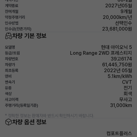
2027년05월
계약종료
9개월
잔여개월
20,000km/년
약정주행거리
선택인수
인수방법
23,681,000원
인수금(잔존가치)
차량 기본 정보
현대 아이오닉 5
모델명
Long Range 2WD 프레스티지
등급/트림
39고6174
차량번호
61,445,750원
차량가
2022년 05월
최초등록
5.1km/kWh
연비
CVT
변속기
전기
유종
회색
색상
무사고
사고이력
31,000km
주행거리(등록일기준)
* 정확한 정보는 판매자와 반드시 확인하시기 바랍니다.
차량 옵션 정보
컴포트플러스