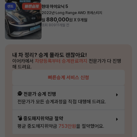
현대 아이오닉 5
렌트
·
2022년
Long Range AWD 프레스티지
880,000
월
원 X
9
개월
조회 809
11개월 전
내 차 정리?
승계 몰라도 괜찮아요!
이어카에서
차량등록부터 승계완료까지
전문가가 다 진행
해 드려요.
빠른승계 서비스 신청
🕵️ 전문가 승계 진행
전문가가 모든 승계과정을 직접 대행해 드려요.
💣 중도해지위약금 절약
평균 중도해지위약금
753만원
을 절약했어요.