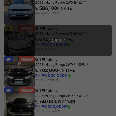
·
2022년
Long Range 2WD 프레스티지
586,100
월
원 X
0
개월
조회 3,322
1개월 전
현대 아이오닉 5
리스
·
2025년
Long Range 2WD 프레스티지
642,500
월
원 X
1
개월
승계완료
지원금
1,000,000원
조회 511
4개월 전
현대 아이오닉 5
렌트
·
2023년
Long Range 2WD 익스클루시브
702,000
월
원 X
14
개월
지원금
2,000,000원
조회 932
6개월 전
현대 아이오닉 5
렌트
·
2025년
Long Range 2WD 익스클루시브
740,850
월
원 X
10
개월
지원금
2,220,000원
조회 1,522
8개월 전