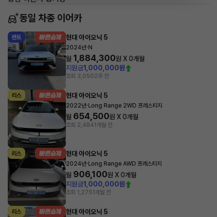
동일 차종 이어카
현대 아이오닉 5
렌트
·
2024년
N
1,884,300
월
원 X
0
개월
지원금
1,000,000원
조회 3,050
2주 전
현대 아이오닉 5
리스
·
2022년
Long Range 2WD 프레스티지
654,500
월
원 X
0
개월
조회 2,484
1개월 전
현대 아이오닉 5
리스
·
2024년
Long Range AWD 프레스티지
906,100
월
원 X
0
개월
지원금
1,000,000원
조회 1,275
1개월 전
현대 아이오닉 5
리스