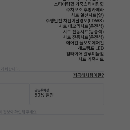
스티어링휠 가죽스티어링휠
주차보조 후방카메라
시트 열선시트(앞)
주행안전 차선이탈경보(LDWS)
시트 메모리시트(운전석)
시트 전동시트(동승석)
시트 전동시트(운전석)
에어컨 풀오토에어컨
헤드램프 LED
휠타이어 알루미늄휠
시트 가죽시트
기 바랍니다.
저공해차량이란?
공영주차장
50% 할인
제 정보와 확인해 주세요.