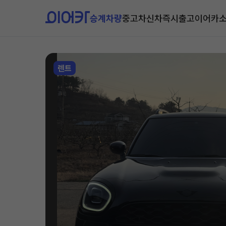
승계차량
중고차
신차즉시출고
이어카
렌트