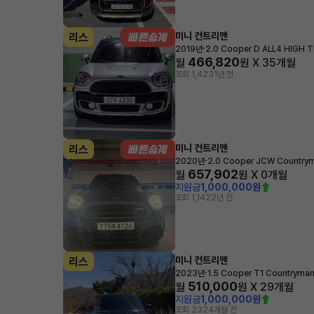
미니 컨트리맨
리스
·
2019년
2.0 Cooper D ALL4 HIGH 
466,820
월
원 X
35
개월
조회 1,423
1년 전
미니 컨트리맨
리스
·
2020년
2.0 Cooper JCW Country
657,902
월
원 X
0
개월
지원금
1,000,000원
조회 1,142
2년 전
미니 컨트리맨
리스
·
2023년
1.5 Cooper T1 Countryma
510,000
월
원 X
29
개월
지원금
1,000,000원
조회 232
4개월 전