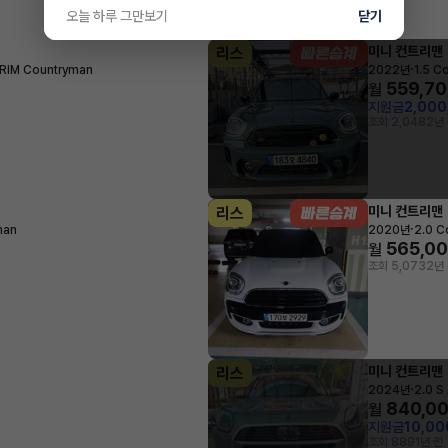
오늘 하루 그만보기
닫기
미니 컨트리맨
리스
·
TRIM Countryman
2022년
1.5 C
559,7
월
지원금
2,00
조회 2,048
2년
미니 컨트리맨
리스
·
man
2020년
2.0 C
565,0
월
조회 5,073
2년
미니 컨트리맨
리스
·
n
2024년
2.0 
840,0
월
지원금
10,0
조회 889
1년 전