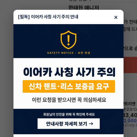
한태현 매니저
전문교육수료
자격인증완료
×
[필독] 이어카 사칭 사기 주의 안내
안녕하세요! 이어카 승계전문가 한
렌트, 리스 승계 깔끔하게 해결해 
5.0
(21)
빠른승계
서비스
인증 차량으로 
미니 컨트리맨
렌트
·
2024년
2.0 C
983,4
월
지원금
2,00
조회 966
1개월 