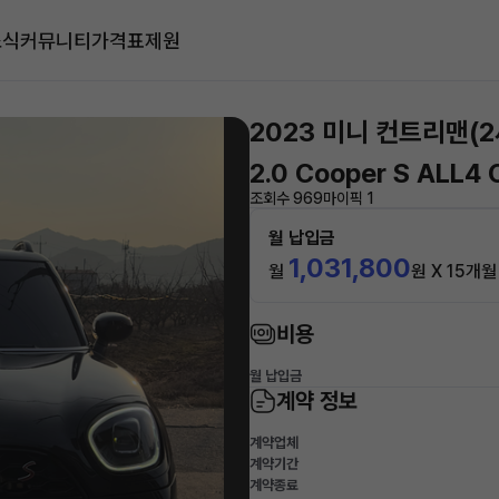
소식
커뮤니티
가격표
제원
2023 미니 컨트리맨(2
2.0 Cooper S ALL4 
조회수 969
마이픽 1
월 납입금
1,031,800
월
원 X 15개월
비용
월 납입금
계약 정보
계약업체
계약기간
계약종료