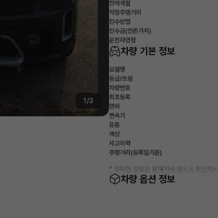
잔여개월
약정주행거리
인수방법
인수금(잔존가치)
운전자연령
차량 기본 정보
모델명
등급/트림
차량번호
최초등록
1/3
연비
변속기
유종
색상
사고이력
주행거리(등록일기준)
* 정확한 정보는 판매자와 반드시 확인하시
차량 옵션 정보