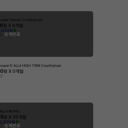
ooper Classic Countryman
06
원 X
6
개월
0,000원
승계완료
 전
ooper D ALL4 HIGH TRIM Countryman
00
원 X
0
개월
 전
S ALL4 페이버드
05
원 X
35
개월
00,000원
승계완료