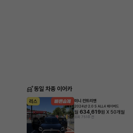
동일 차종 이어카
미니 컨트리맨
리스
·
2024년
2.0 S ALL4 페이버드
634,619
월
원 X
50
개월
조회 75
1주 전