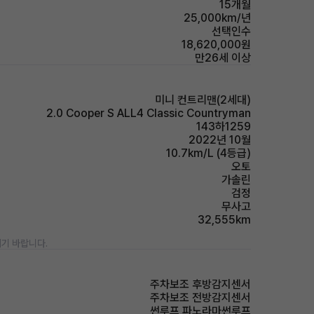
15개월
25,000km/년
선택인수
18,620,000원
만26세 이상
미니 컨트리맨(2세대)
2.0 Cooper S ALL4 Classic Countryman
143하1259
2022년 10월
10.7km/L (4등급)
오토
가솔린
검정
무사고
32,555km
기 바랍니다.
주차보조 후방감지센서
주차보조 전방감지센서
썬루프 파노라마썬루프