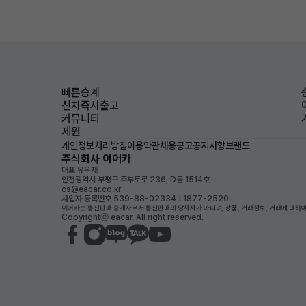
빠른승계
신차즉시출고
커뮤니티
제원
개인정보처리방침
이용약관
채용공고
공지사항
브랜드
주식회사 이어카
대표 유우재
인천광역시 부평구 주부토로 236, D동 1514호
cs@eacar.co.kr
사업자 등록번호 539-88-02334 | 1877-2520
이어카는 통신판매 중개자로서 통신판매의 당사자가 아니며, 상품, 거래정보, 거래에 대하여
Copyrightⓒ eacar. All right reserved.