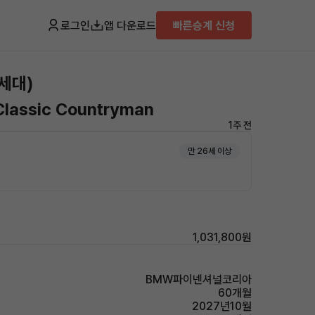
로그인
앱 다운로드
빠른승계 신청
세대)
Classic Countryman
1주 전
만 26세 이상
1,031,800원
BMW파이넨셔널코리아
60개월
2027년10월