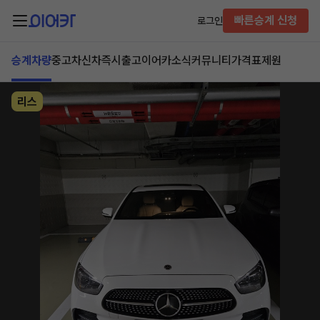
빠른승계 신청
로그인
승계차량
중고차
신차즉시출고
이어카소식
커뮤니티
가격표
제원
리스