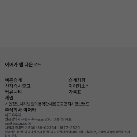
이어카 앱 다운로드
빠른승계
승계차량
신차즉시출고
이어카소식
커뮤니티
가격표
제원
개인정보처리방침
이용약관
채용공고
공지사항
브랜드
주식회사 이어카
대표 유우재
인천광역시 부평구 주부토로 236, D동 1514호
cs@eacar.co.kr
사업자 등록번호 539-88-02334 | 1877-2520
이어카는 통신판매 중개자로서 통신판매의 당사자가 아니며, 상품, 거래정보, 거래에 대하여 책임을 지지
않습니다.