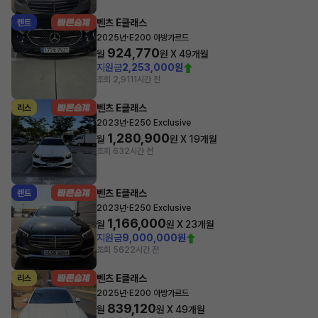
벤츠 E클래스
렌트
·
2025년
E200 아방가르드
924,770
월
원 X
49
개월
지원금
2,253,000원
조회 2,911
1시간 전
벤츠 E클래스
리스
·
2023년
E250 Exclusive
1,280,900
월
원 X
19
개월
조회 63
2시간 전
벤츠 E클래스
렌트
·
2023년
E250 Exclusive
1,166,000
월
원 X
23
개월
지원금
9,000,000원
조회 562
2시간 전
벤츠 E클래스
리스
·
2025년
E200 아방가르드
839,120
월
원 X
49
개월