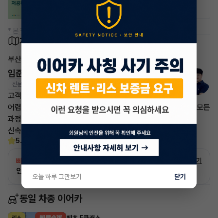
20% 할인
50% 할인
* 본 정보는 지자체마다 다를 수 있으니 실제 정보와 확인해 주세요.
차량 위치
부산
임준영 매니저
전문교육수료
자격인증완료
고객님의 만족이 첫번째 목표입니다.
어렵고 복잡한 리스/렌트 처분 손실은 줄이고 빠른승계 처리로 모든
과정을 안전하고
신속하게 차량 인도까지 책임지도록 하겠습니다.
5.0
(30)
빠른승계
서비스
자세히 보기
인증 차량으로 승계하는 이유?
오늘 하루 그만보기
닫기
동일 차종 이어카