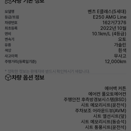
차량 기본 정보
벤츠 E클래스(5세대)
모델명
E250 AMG Line
등급/트림
162거7376
차량번호
2022년 10월
최초등록
10.1km/L (4등급)
연비
오토
변속기
가솔린
유종
흰색
색상
무사고
사고이력
12,000km
주행거리(등록일기준)
* 정확한 정보는 판매자와 반드시 확인하시기 바랍니다.
차량 옵션 정보
에어백 커튼
에어컨 풀오토에어컨
주행안전 후측방경보시스템(BSD)
시트 메모리시트(운전석)
주차보조 어라운드뷰(AVM)
시트 열선시트(앞)
시트 메모리시트(동승석)
시트 통풍시트(운전석)