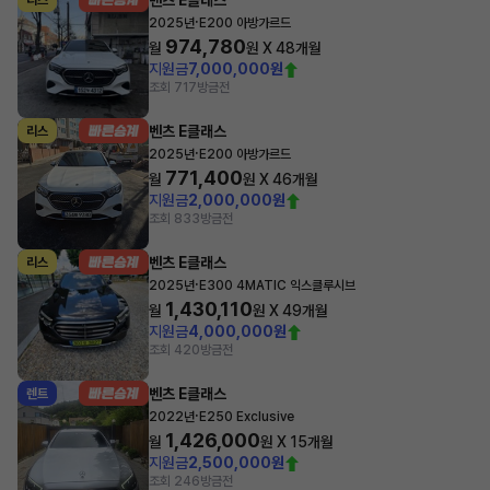
벤츠 E클래스
리스
·
2025년
E200 아방가르드
974,780
월
원 X
48
개월
지원금
7,000,000원
조회 717
방금전
벤츠 E클래스
리스
·
2025년
E200 아방가르드
771,400
월
원 X
46
개월
지원금
2,000,000원
조회 833
방금전
벤츠 E클래스
리스
·
2025년
E300 4MATIC 익스클루시브
1,430,110
월
원 X
49
개월
지원금
4,000,000원
조회 420
방금전
벤츠 E클래스
렌트
·
2022년
E250 Exclusive
1,426,000
월
원 X
15
개월
지원금
2,500,000원
조회 246
방금전