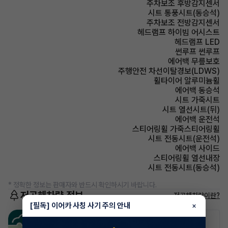
주차보조 후방감지센서
시트 통풍시트(동승석)
주차보조 전방감지센서
헤드램프 하이빔 어시스트
헤드램프 LED
썬루프 썬루프
에어백 무릎보호
주행안전 차선이탈경보(LDWS)
휠타이어 알루미늄휠
에어백 동승석
시트 가죽시트
시트 열선시트(뒤)
에어백 운전석
스티어링휠 가죽스티어링휠
시트 전동시트(운전석)
에어백 사이드
스티어링휠 열선내장
시트 전동시트(동승석)
* 정확한 정보는 판매자와 반드시 확인하시기 바랍니다.
저공해차량 정보
저공해차량이란?
[필독] 이어카 사칭 사기 주의 안내
×
공항주차장
공영주차장