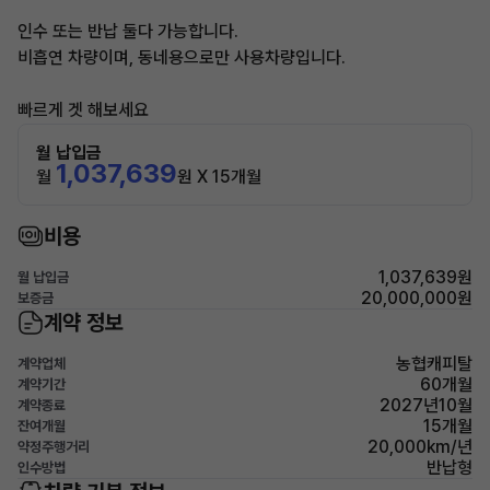
인수 또는 반납 둘다 가능합니다.
비흡연 차량이며, 동네용으로만 사용차량입니다.
빠르게 겟 해보세요
월 납입금
1,037,639
월
원 X 15개월
비용
1,037,639원
월 납입금
20,000,000원
보증금
계약 정보
농협캐피탈
계약업체
60개월
계약기간
2027년10월
계약종료
15개월
잔여개월
20,000km/년
약정주행거리
반납형
인수방법