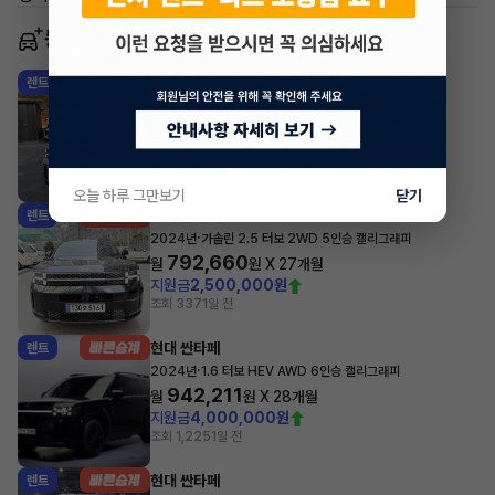
동일 차종 이어카
현대 싼타페
렌트
·
2026년
가솔린 2.5 터보 2WD 5인승 익스클루시브
659,890
월
원 X
54
개월
지원금
2,000,000원
조회 496
1일 전
오늘 하루 그만보기
닫기
현대 싼타페
렌트
·
2024년
가솔린 2.5 터보 2WD 5인승 캘리그래피
792,660
월
원 X
27
개월
지원금
2,500,000원
조회 337
1일 전
현대 싼타페
렌트
·
2024년
1.6 터보 HEV AWD 6인승 캘리그래피
942,211
월
원 X
28
개월
지원금
4,000,000원
조회 1,225
1일 전
현대 싼타페
렌트