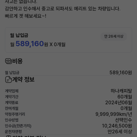
사고는 없습니다.
감안하고 인수해서 중고로 되파셔도 메리트 있는 차량입니다.
빠르게 겟 해보세요~!
월 납입금
만 26세 이상
589,160
월
원 X 0개월
비용
589,160원
월 납입금
계약 정보
하나캐피탈
계약업체
60개월
계약기간
2024년06월
계약종료
0개월
잔여개월
9,999,999km/년
약정주행거리
선택인수
인수방법
10,246,500원
인수금(잔존가치)
만26세 이상
운전자연령