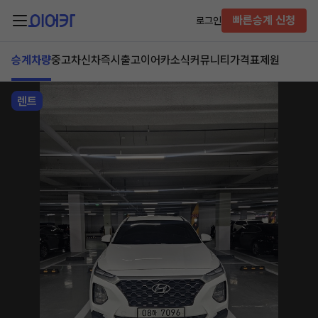
빠른승계 신청
로그인
승계차량
중고차
신차즉시출고
이어카소식
커뮤니티
가격표
제원
렌트