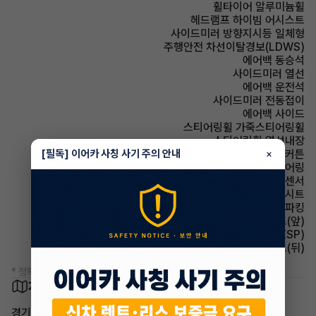
휠타이어 알루미늄휠
헤드램프 하이빔 어시스트
사이드미러 방향지시등 일체형
주행안전 차선이탈경보(LDWS)
에어백 동승석
사이드미러 열선
에어백 운전석
사이드미러 전동접이
에어백 사이드
스티어링휠 가죽스티어링휠
스티어링휠 열선내장
[필독] 이어카 사칭 사기 주의 안내
에어백 커튼
×
스티어링휠 텔레스코픽 스티어링
주차보조 후방감지센서
시트 인조가죽시트
파킹 풋파킹
시트 열선시트(앞)
주행안전 차체자세제어장치(VDC,ESC,ESP)
시트 열선시트(뒤)
* 정확한 정보는 판매자와 반드시 확인하시기 바랍니다.
차량 위치
경기 수원시