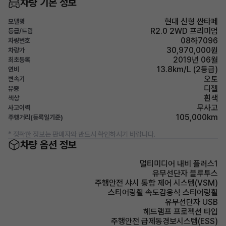
차량 기본 정보
현대 신형 싼타페
모델명
R2.0 2WD 프리미엄
등급/트림
08하7096
차량번호
30,970,000원
차량가
2019년 06월
최초등록
13.8km/L (2등급)
연비
오토
변속기
디젤
유종
흰색
색상
무사고
사고이력
105,000km
주행거리(등록일기준)
* 정확한 정보는 판매자와 반드시 확인하시기 바랍니다.
차량 옵션 정보
멀티미디어 내비 플러스1
유무선단자 블루투스
주행안전 샤시 통합 제어 시스템(VSM)
스티어링휠 속도감응식 스티어링휠
유무선단자 USB
헤드램프 프로젝션 타입
주행안전 급제동경보시스템(ESS)