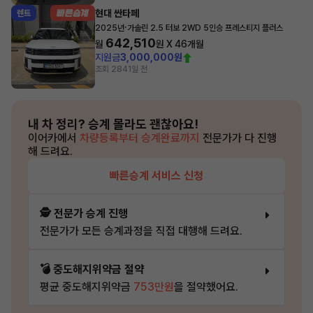
현대 싼타페
렌트
·
2025년
가솔린 2.5 터보 2WD 5인승 프레스티지 플러스
642,510
월
원 X
46
개월
지원금
3,000,000원
조회 284
1일 전
내 차 정리?
승계 몰라도 괜찮아요!
이어카에서
차량등록부터 승계완료까지
전문가가 다 진행
해 드려요.
빠른승계 서비스 신청
🕵️ 전문가 승계 진행
전문가가 모든 승계과정을 직접 대행해 드려요.
💣 중도해지위약금 절약
평균 중도해지위약금
753만원
을 절약했어요.