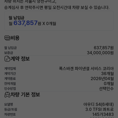
차량 위치는 서울시 양천구이고,
승계심사 후 연락주시면 평일 오전시간대 차량 보실 수 있습니다.
월 납입금
637,857
월
원 X 0개월
비용
637,857원
월 납입금
34,000,000원
보증금
계약 정보
폭스바겐 파이낸셜 서비스 코리아
계약업체
36개월
계약기간
2026년04월
계약종료
0개월
잔여개월
선택인수
인수방법
차량 기본 정보
아우디 S4(6세대)
모델명
3.0 TFSI 콰트로
등급/트림
145가3483
차량번호