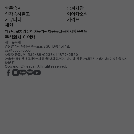
빠른승계
승계차량
신차즉시출고
이어카소식
커뮤니티
가격표
제원
개인정보처리방침
이용약관
채용공고
공지사항
브랜드
주식회사 이어카
대표 유우재
인천광역시 부평구 주부토로 236, D동 1514호
cs@eacar.co.kr
사업자 등록번호 539-88-02334 | 1877-2520
이어카는 통신판매 중개자로서 통신판매의 당사자가 아니며, 상품, 거래정보, 거래에 대하여 책임을 지지
않습니다.
Copyrightⓒ eacar. All right reserved.