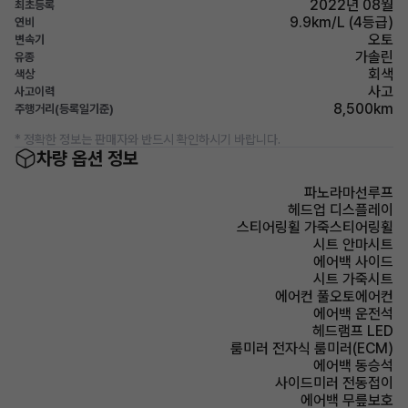
2022년 08월
최초등록
9.9km/L (4등급)
연비
오토
변속기
가솔린
유종
회색
색상
사고
사고이력
8,500km
주행거리(등록일기준)
* 정확한 정보는 판매자와 반드시 확인하시기 바랍니다.
차량 옵션 정보
파노라마선루프
헤드업 디스플레이
스티어링휠 가죽스티어링휠
시트 안마시트
에어백 사이드
시트 가죽시트
에어컨 풀오토에어컨
에어백 운전석
헤드램프 LED
룸미러 전자식 룸미러(ECM)
에어백 동승석
사이드미러 전동접이
에어백 무릎보호