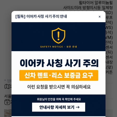
휠타이어 알루미늄휠
사이드미러 방향지시등 일체형
주행안전 후측방경보시스템(BSD)
[필독] 이어카 사칭 사기 주의 안내
×
썬루프 썬루프
시트 메모리시트(운전석)
주행안전 차선이탈경보(LDWS)
시트 전동시트(동승석)
주차보조 어라운드뷰(AVM)
시트 전동시트(운전석)
주차보조 후방감지센서
시트 열선시트(뒤)
주차보조 전방감지센서
스티어링휠 열선내장
시트 열선시트(앞)
에어백 커튼
* 정확한 정보는 판매자와 반드시 확인하시기 바랍니다.
차량 위치
서울 양천구 신정동
차량 영상