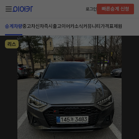
빠른승계 신청
로그인
승계차량
중고차
신차즉시출고
이어카소식
커뮤니티
가격표
제원
리스