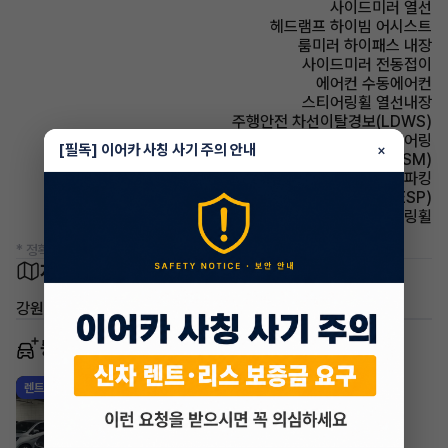
사이드미러 열선
헤드램프 하이빔 어시스트
룸미러 하이패스 내장
사이드미러 전동접이
에어컨 수동에어컨
스티어링휠 열선내장
주행안전 차선이탈경보(LDWS)
스티어링휠 텔레스코픽 스티어링
[필독] 이어카 사칭 사기 주의 안내
×
주행안전 샤시 통합 제어 시스템(VSM)
파킹 전자식 파킹
주행안전 차체자세제어장치(VDC,ESC,ESP)
스티어링휠 가죽스티어링휠
* 정확한 정보는 판매자와 반드시 확인하시기 바랍니다.
차량 위치
강원특별자치도 홍천군 홍천읍 희망리
동일 차종 이어카
기아 스포티지
렌트
·
2026년
2WD 시그니처
516,450
월
원 X
54
개월