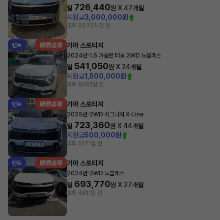
726,440
월
원 X
47
개월
지원금
3,000,000원
조회 653
5시간 전
기아 스포티지
렌트
·
2024년
1.6 가솔린 터보 2WD 노블레스
541,050
월
원 X
24
개월
지원금
1,500,000원
조회 605
1일 전
기아 스포티지
렌트
·
2025년
2WD 시그니처 X-Line
723,360
월
원 X
44
개월
지원금
500,000원
조회 517
1일 전
기아 스포티지
렌트
·
2024년
2WD 노블레스
693,770
월
원 X
27
개월
조회 481
1일 전