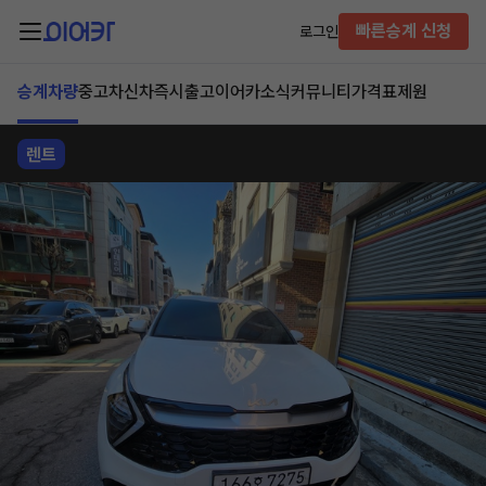
빠른승계 신청
로그인
승계차량
중고차
신차즉시출고
이어카소식
커뮤니티
가격표
제원
렌트