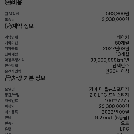
비용
583,900원
월 납입금
2,938,000원
보증금
계약 정보
케이카
계약업체
60개월
계약기간
2027년09월
계약종료
13개월
잔여개월
99,999,999km/년
약정주행거리
선택인수
인수방법
만26세 이상
운전자연령
차량 기본 정보
기아 디 올뉴스포티지
모델명
2.0 LPG 프레스티지
등급/트림
166호7275
차량번호
29,300,000원
차량가
2022년 09월
최초등록
9.2km/L (5등급)
연비
오토
변속기
LPG
유종