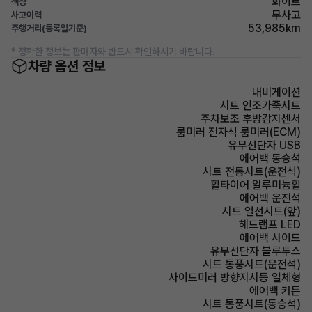
화이트
색상
무사고
사고이력
53,985km
주행거리(등록일기준)
* 정확한 정보는 판매자와 반드시 확인하시기 바랍니다.
차량 옵션 정보
내비게이션
시트 인조가죽시트
주차보조 후방감지센서
룸미러 전자식 룸미러(ECM)
유무선단자 USB
에어백 동승석
시트 전동시트(운전석)
휠타이어 알루미늄휠
에어백 운전석
시트 열선시트(앞)
헤드램프 LED
에어백 사이드
유무선단자 블루투스
시트 통풍시트(운전석)
사이드미러 방향지시등 일체형
에어백 커튼
시트 통풍시트(동승석)