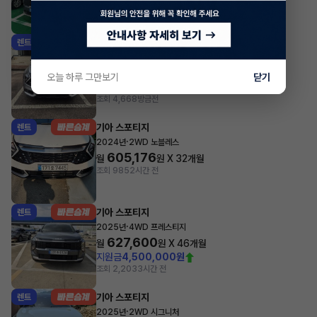
조회 2,653
방금전
기아 스포티지
렌트
·
2024년
1.6 가솔린 터보 2WD 시그니처
486,520
월
원 X
39
개월
오늘 하루 그만보기
닫기
지원금
3,426,000원
조회 4,668
방금전
기아 스포티지
렌트
·
2024년
2WD 노블레스
605,176
월
원 X
32
개월
조회 985
2시간 전
기아 스포티지
렌트
·
2025년
4WD 프레스티지
627,600
월
원 X
46
개월
지원금
4,500,000원
조회 2,203
3시간 전
기아 스포티지
렌트
·
2025년
2WD 시그니처