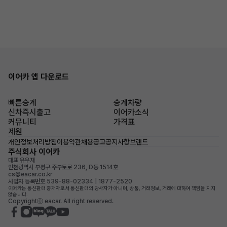
이어카 앱 다운로드
빠른승계
승계차량
신차즉시출고
이어카소식
커뮤니티
가격표
제원
개인정보처리방침
이용약관
채용공고
공지사항
브랜드
주식회사 이어카
대표 유우재
인천광역시 부평구 주부토로 236, D동 1514호
cs@eacar.co.kr
사업자 등록번호 539-88-02334 | 1877-2520
이어카는 통신판매 중개자로서 통신판매의 당사자가 아니며, 상품, 거래정보, 거래에 대하여 책임을 지지
않습니다.
Copyrightⓒ eacar. All right reserved.