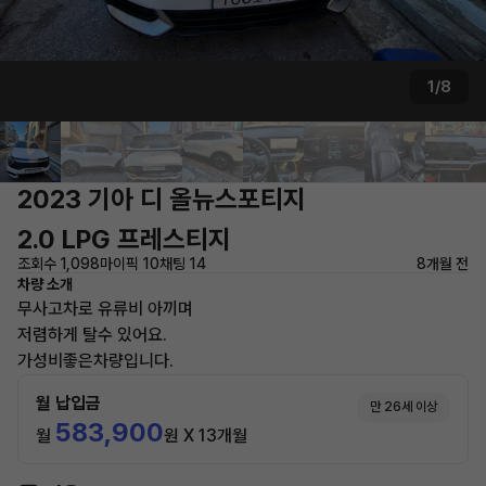
1/8
2023 기아 디 올뉴스포티지
2.0 LPG 프레스티지
조회수 1,098
마이픽 10
채팅 14
8개월 전
차량 소개
무사고차로 유류비 아끼며
저렴하게 탈수 있어요.
가성비좋은차량입니다.
월 납입금
만 26세 이상
583,900
월
원 X 13개월