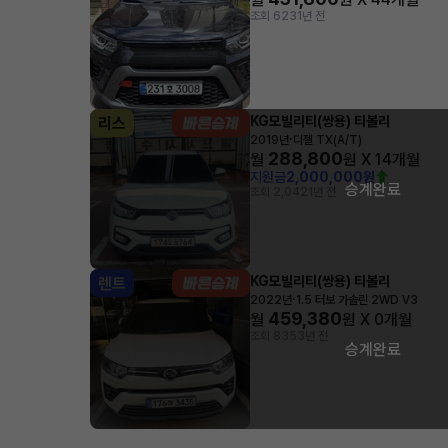
조회 623
1년 전
KG모빌리티(쌍용) 티볼리
리스
·
2019년
디젤 TX(A/T)
288,800
월
원 X
14
개월
지원금
2,000,000원
승계완료
조회 2,042
1년 전
KG모빌리티(쌍용) 티볼리
렌트
·
2022년
1.5 터보 가솔린 2WD V3
459,380
월
원 X
0
개월
조회 835
3년 전
승계완료