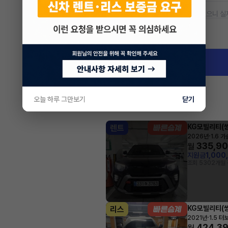
* 본 정보는 지자체마다 다를 수 있으니 실
차량 위치
경기 구리시 토평동
오늘 하루 그만보기
닫기
KG모빌리티(쌍
렌트
·
2026년
1.6 
335,9
월
지원금
1,000
조회 530
2개월 
KG모빌리티(쌍
리스
·
2021년
1.5 터
424,3
월