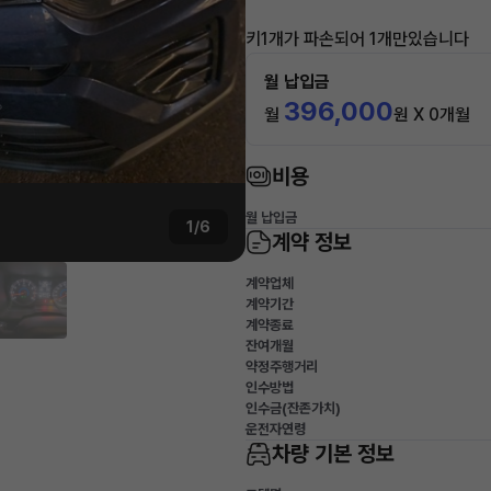
키1개가 파손되어 1개만있습니다
월 납입금
396,000
월
원 X 0개월
비용
월 납입금
1/6
계약 정보
계약업체
계약기간
계약종료
잔여개월
약정주행거리
인수방법
인수금(잔존가치)
운전자연령
차량 기본 정보