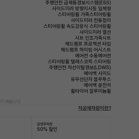
주행안전 급제동경보시스템(ESS)
사이드미러 방향지시등 일체형
스티어링휠 가죽스티어링휠
사이드미러 전동접이
스티어링휠 속도감응식 스티어링휠
사이드미러 열선
시트 인조가죽시트
헤드램프 프로젝션 타입
헤드램프 하이빔 어시스트
에어컨 수동에어컨
스티어링휠 텔레스코픽 스티어링
주행안전 차선이탈경보(LDWS)
에어백 사이드
유무선단자 블루투스
에어백 운전석
휠타이어 알루미늄휠
기 바랍니다.
저공해차량이란?
공영주차장
50% 할인