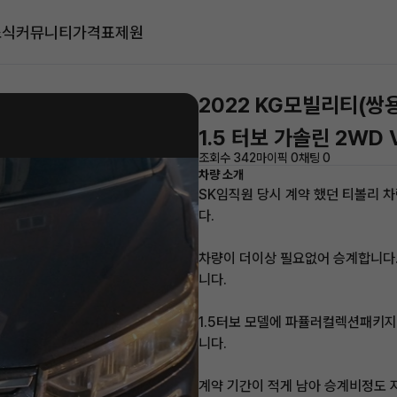
소식
커뮤니티
가격표
제원
2022 KG모빌리티(쌍용
1.5 터보 가솔린 2WD 
조회수 342
마이픽 0
채팅 0
차량 소개
SK임직원 당시 계약 했던 티볼리 
다.
차량이 더이상 필요없어 승계합니다.
니다.
1.5터보 모델에 파퓰러컬렉션패키지
니다.
계약 기간이 적게 남아 승계비정도 