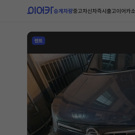
승계차량
중고차
신차즉시출고
이어카
렌트