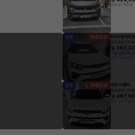
조회 671
1년 전
KG모빌리티(쌍
렌트
·
2022년
1.5 
363,3
월
지원금
500,
조회 746
2년 전
쌍용 티볼리
렌트
·
2022년
1.5 
467,5
월
조회 1,275
3년 