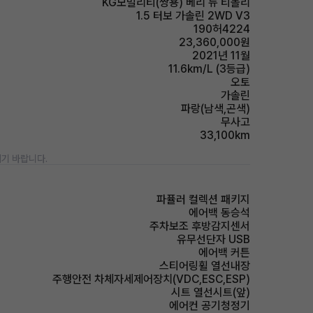
KG모빌리티(쌍용) 베리 뉴 티볼리
1.5 터보 가솔린 2WD V3
190허4224
23,360,000원
2021년 11월
11.6km/L (3등급)
오토
가솔린
파랑(남색,곤색)
무사고
33,100km
기 바랍니다.
파퓰러 컬렉션 패키지
에어백 동승석
주차보조 후방감지센서
유무선단자 USB
에어백 커튼
스티어링휠 열선내장
주행안전 차체자세제어장치(VDC,ESC,ESP)
시트 열선시트(앞)
에어컨 공기청정기