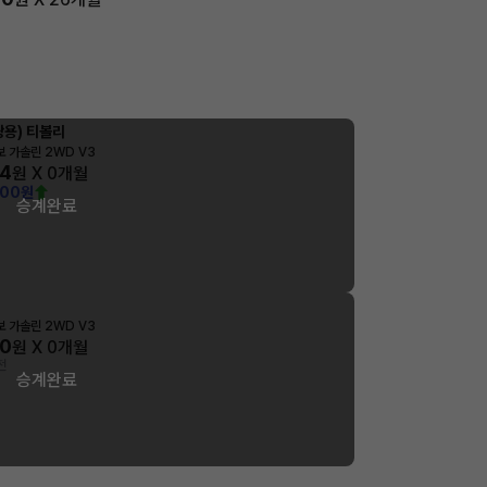
용) 티볼리
터보 가솔린 2WD V3
34
원 X
0
개월
000원
승계완료
터보 가솔린 2WD V3
00
원 X
0
개월
전
승계완료