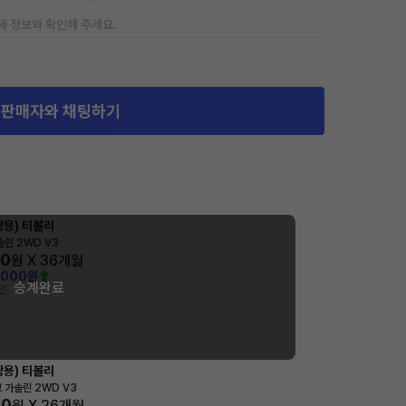
제 정보와 확인해 주세요.
판매자와 채팅하기
용) 티볼리
가솔린 2WD V3
00
원 X
36
개월
,000원
승계완료
전
용) 티볼리
보 가솔린 2WD V3
90
원 X
26
개월