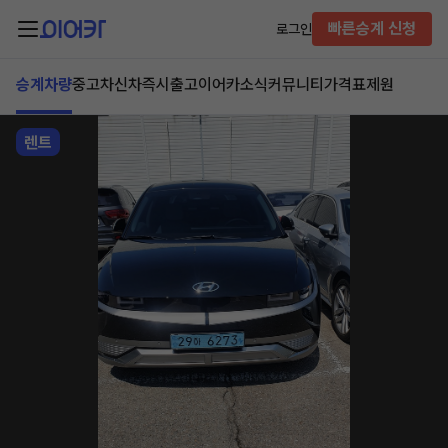
빠른승계 신청
로그인
승계차량
중고차
신차즉시출고
이어카소식
커뮤니티
가격표
제원
렌트