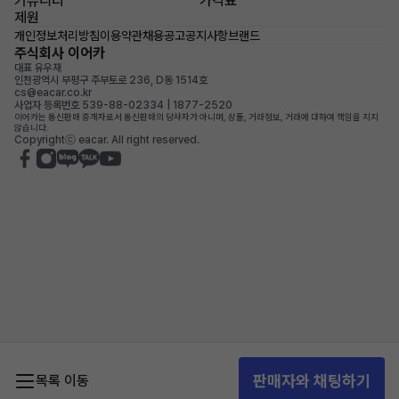
커뮤니티
가격표
제원
개인정보처리방침
이용약관
채용공고
공지사항
브랜드
주식회사 이어카
대표 유우재
인천광역시 부평구 주부토로 236, D동 1514호
cs@eacar.co.kr
사업자 등록번호 539-88-02334 | 1877-2520
이어카는 통신판매 중개자로서 통신판매의 당사자가 아니며, 상품, 거래정보, 거래에 대하여 책임을 지지
않습니다.
Copyrightⓒ eacar. All right reserved.
판매자와 채팅하기
목록 이동