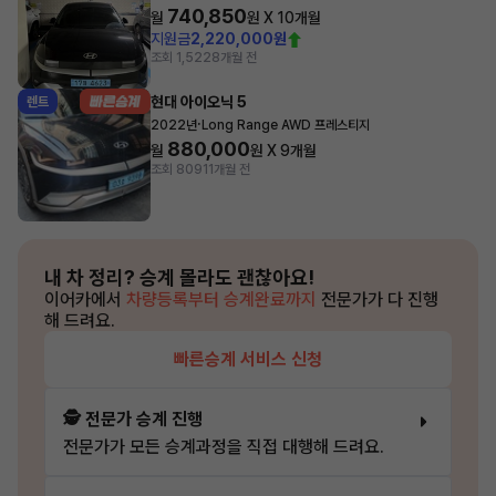
740,850
월
원 X
10
개월
지원금
2,220,000원
조회 1,522
8개월 전
현대 아이오닉 5
렌트
·
2022년
Long Range AWD 프레스티지
880,000
월
원 X
9
개월
조회 809
11개월 전
내 차 정리?
승계 몰라도 괜찮아요!
이어카에서
차량등록부터 승계완료까지
전문가가 다 진행
해 드려요.
빠른승계 서비스 신청
🕵️ 전문가 승계 진행
전문가가 모든 승계과정을 직접 대행해 드려요.