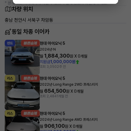
* 본 정보는 지자체마다 다를 수 있으니 실제 정보와 확인해 주세요.
차량 위치
충남 천안시 서북구 차암동
동일 차종 이어카
현대 아이오닉 5
렌트
·
2024년
N
1,884,300
월
원 X
0
개월
지원금
1,000,000원
조회 3,050
2주 전
현대 아이오닉 5
리스
·
2022년
Long Range 2WD 프레스티지
654,500
월
원 X
0
개월
조회 2,484
1개월 전
현대 아이오닉 5
리스
·
2024년
Long Range AWD 프레스티지
906,100
월
원 X
0
개월