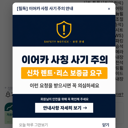
시트 통풍시트(운전석)
스티어링휠 텔레스코픽 스티어링
[필독] 이어카 사칭 사기 주의 안내
×
휠타이어 알루미늄휠
사이드미러 후진각도조절
시트 통풍시트(동승석)
시트 가죽시트
주행안전 차선이탈경보(LDWS)
파킹 전자식 파킹
에어백 동승석
주차보조 후방카메라
룸미러 하이패스 내장
에어백 운전석
스티어링휠 가죽스티어링휠
에어백 사이드
스티어링휠 열선내장
* 정확한 정보는 판매자와 반드시 확인하시기 바랍니다.
저공해차량 정보
저공해차량이란?
공항주차장
공영주차장
50% 할인
50% 할인
오늘 하루 그만보기
닫기