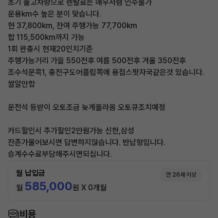
초기 출고차량으로 렌탈료는 매우저렴 인수불가
운용km수 높은 분이 맞습니다.
현 37,800km, 잔여 주행가능 77,700km
합 115,500km까지 가능
1회 완충시 현재20인치기준
주행가능거리 가을 550전후 여름 500전후 겨울 350전후
조수석문콕1, 충전구도어플립쪽에 용접스팟자국같은것 있습니다.
쌀알만함
운전석 등받이 오토조금 늦게올라옴 오토큐조치예정
카드할인시 추가할인2만원가능 신한,삼성
잔존가물어보시면 답변하지않습니다. 반납형입니다.
승계수수료부담해주시면되십니다.
월 납입금
만 26세 이상
585,000
월
원 X 0개월
비용