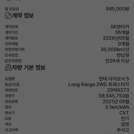
585,000원
월 납입금
계약 정보
SK렌터카
계약업체
36개월
계약기간
2026년05월
계약종료
0개월
잔여개월
30,000km/년
약정주행거리
반납형
인수방법
만26세 이상
운전자연령
차량 기본 정보
현대 아이오닉 5
모델명
Long Range 2WD 프레스티지
등급/트림
29하6273
차량번호
58,545,750원
차량가
2021년 09월
최초등록
5.1km/kWh
연비
CVT
변속기
전기
유종
검정
색상
무사고
사고이력