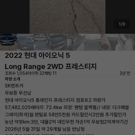
1/9
2022 현대 아이오닉 5
Long Range 2WD 프레스티지
조회수 1,054
마이픽 22
채팅 11
2년 전
차량 소개
SK렌트카
무보증 무선납
현대 아이오닉5 롱레인지 프레스티지 컴포트2 차량가
57,482,025배터리: 72.4kw 외장: 팬텀 블랙펄// 내장: 다크페블
그레이(회색)월 렌탈료 58만5천원 카드할인시2만원 추가할인가
능년 약정km:3만, 대물2억 대인무한 자손1억 무보험2억계약기간
2026년 5월 31일 약 29개월 남음 반납형