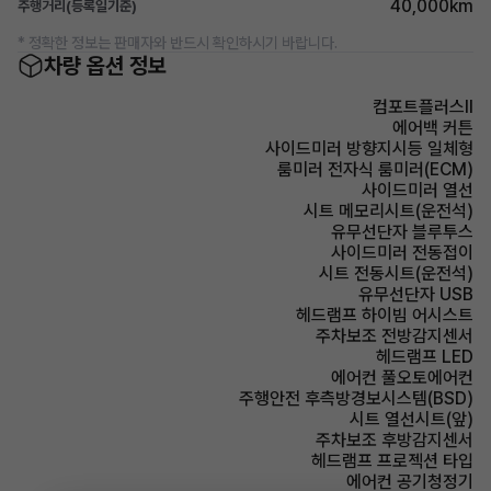
40,000km
주행거리(등록일기준)
* 정확한 정보는 판매자와 반드시 확인하시기 바랍니다.
차량 옵션 정보
컴포트플러스Ⅱ
에어백 커튼
사이드미러 방향지시등 일체형
룸미러 전자식 룸미러(ECM)
사이드미러 열선
시트 메모리시트(운전석)
유무선단자 블루투스
사이드미러 전동접이
시트 전동시트(운전석)
유무선단자 USB
헤드램프 하이빔 어시스트
주차보조 전방감지센서
헤드램프 LED
에어컨 풀오토에어컨
주행안전 후측방경보시스템(BSD)
시트 열선시트(앞)
주차보조 후방감지센서
헤드램프 프로젝션 타입
에어컨 공기청정기