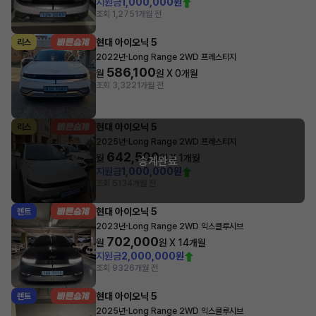
지원금
1,000,000원
조회 1,275
1개월 전
현대 아이오닉 5
리스
·
2022년
Long Range 2WD 프레스티지
586,100
월
원 X
0
개월
조회 3,322
1개월 전
현대 아이오닉 5
리스
·
2025년
Long Range 2WD 프레스티지
642,500
월
원 X
1
개월
승계완료
지원금
1,000,000원
조회 513
4개월 전
현대 아이오닉 5
렌트
·
2023년
Long Range 2WD 익스클루시브
702,000
월
원 X
14
개월
지원금
2,000,000원
조회 932
6개월 전
현대 아이오닉 5
렌트
·
2025년
Long Range 2WD 익스클루시브